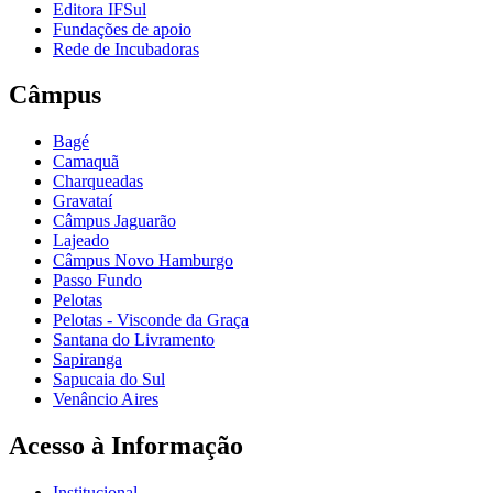
Editora IFSul
Fundações de apoio
Rede de Incubadoras
Câmpus
Bagé
Camaquã
Charqueadas
Gravataí
Câmpus Jaguarão
Lajeado
Câmpus Novo Hamburgo
Passo Fundo
Pelotas
Pelotas - Visconde da Graça
Santana do Livramento
Sapiranga
Sapucaia do Sul
Venâncio Aires
Acesso à Informação
Institucional