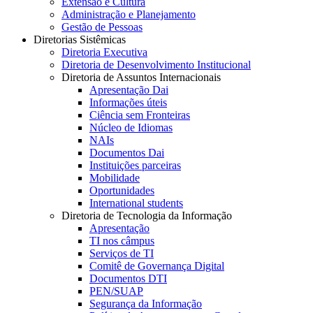
Extensão e Cultura
Administração e Planejamento
Gestão de Pessoas
Diretorias Sistêmicas
Diretoria Executiva
Diretoria de Desenvolvimento Institucional
Diretoria de Assuntos Internacionais
Apresentação Dai
Informações úteis
Ciência sem Fronteiras
Núcleo de Idiomas
NAIs
Documentos Dai
Instituições parceiras
Mobilidade
Oportunidades
International students
Diretoria de Tecnologia da Informação
Apresentação
TI nos câmpus
Serviços de TI
Comitê de Governança Digital
Documentos DTI
PEN/SUAP
Segurança da Informação