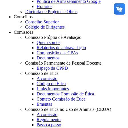
Política de Armazenamento Google
Horários
Diretoria de Projetos e Obras
Conselhos
Conselho Superior
Colégio de Dirigentes
Comissões
Comissão Própria de Avaliação
Quem somos
Relatórios de autoavaliação
Composição das CPAs
Documentos
Comissão Permanente de Pessoal Docente
Espaço da CPPD
Comissão de Ética
A comissão
Código de Ética
Links importantes
Documentos Comissão de Ética
Contato Comissão de Ética
Ementas
Comissão de Ética no Uso de Animais (CEUA)
A comissão
Regulamento
Passo a passo