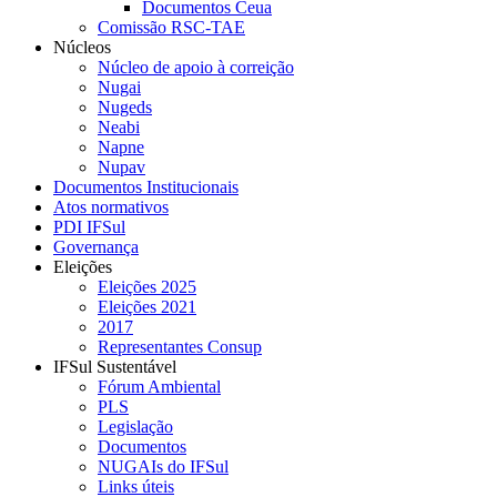
Documentos Ceua
Comissão RSC-TAE
Núcleos
Núcleo de apoio à correição
Nugai
Nugeds
Neabi
Napne
Nupav
Documentos Institucionais
Atos normativos
PDI IFSul
Governança
Eleições
Eleições 2025
Eleições 2021
2017
Representantes Consup
IFSul Sustentável
Fórum Ambiental
PLS
Legislação
Documentos
NUGAIs do IFSul
Links úteis