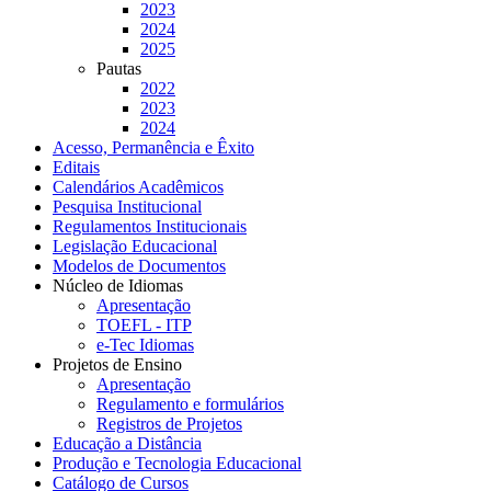
2023
2024
2025
Pautas
2022
2023
2024
Acesso, Permanência e Êxito
Editais
Calendários Acadêmicos
Pesquisa Institucional
Regulamentos Institucionais
Legislação Educacional
Modelos de Documentos
Núcleo de Idiomas
Apresentação
TOEFL - ITP
e-Tec Idiomas
Projetos de Ensino
Apresentação
Regulamento e formulários
Registros de Projetos
Educação a Distância
Produção e Tecnologia Educacional
Catálogo de Cursos