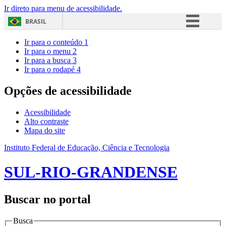
Ir direto para menu de acessibilidade.
BRASIL
Simplifique!
Ir para o conteúdo
1
Ir para o menu
2
Comunica BR
Ir para a busca
3
Ir para o rodapé
4
Participe
Acesso à informação
Opções de acessibilidade
Legislação
Acessibilidade
Canais
Alto contraste
Mapa do site
Instituto Federal de Educação, Ciência e Tecnologia
SUL-RIO-GRANDENSE
Buscar no portal
Busca