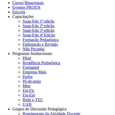
Cursos Binacionais
Eventos PROEN
Encceja
Capacitações
Suap-Edu 1ª edição
Suap-Edu 2ª edição
Suap-Edu 3ª edição
Suap-Edu 4ª Edição
Formação Pedagógica
Elaboração e Revisão
Nilo Peçanha
Programas Institucionais
Pibid
Residência Pedagógica
Formaped
Emprega Mais
Parfor
Pé-de-meia
Mtur
Eja-Fic
Eja-Ept
Rede e-TEC
UAB
Grupos de Discussão Pedagógica
Regulamento da Atividade Docente