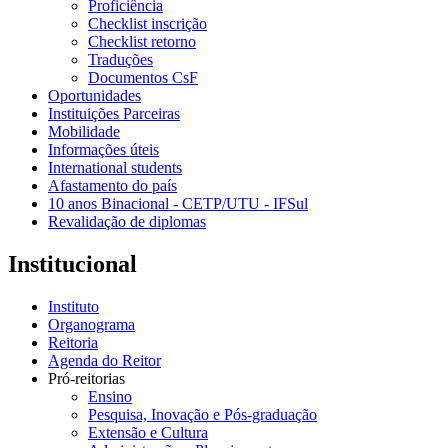
Proficiência
Checklist inscrição
Checklist retorno
Traduções
Documentos CsF
Oportunidades
Instituições Parceiras
Mobilidade
Informações úteis
International students
Afastamento do país
10 anos Binacional - CETP/UTU - IFSul
Revalidação de diplomas
Institucional
Instituto
Organograma
Reitoria
Agenda do Reitor
Pró-reitorias
Ensino
Pesquisa, Inovação e Pós-graduação
Extensão e Cultura