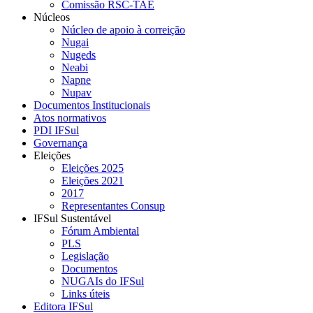
Comissão RSC-TAE
Núcleos
Núcleo de apoio à correição
Nugai
Nugeds
Neabi
Napne
Nupav
Documentos Institucionais
Atos normativos
PDI IFSul
Governança
Eleições
Eleições 2025
Eleições 2021
2017
Representantes Consup
IFSul Sustentável
Fórum Ambiental
PLS
Legislação
Documentos
NUGAIs do IFSul
Links úteis
Editora IFSul