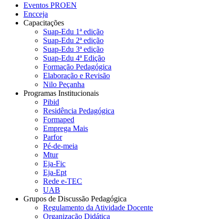
Eventos PROEN
Encceja
Capacitações
Suap-Edu 1ª edição
Suap-Edu 2ª edição
Suap-Edu 3ª edição
Suap-Edu 4ª Edição
Formação Pedagógica
Elaboração e Revisão
Nilo Peçanha
Programas Institucionais
Pibid
Residência Pedagógica
Formaped
Emprega Mais
Parfor
Pé-de-meia
Mtur
Eja-Fic
Eja-Ept
Rede e-TEC
UAB
Grupos de Discussão Pedagógica
Regulamento da Atividade Docente
Organização Didática