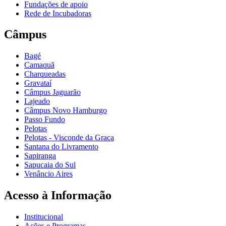
Fundações de apoio
Rede de Incubadoras
Câmpus
Bagé
Camaquã
Charqueadas
Gravataí
Câmpus Jaguarão
Lajeado
Câmpus Novo Hamburgo
Passo Fundo
Pelotas
Pelotas - Visconde da Graça
Santana do Livramento
Sapiranga
Sapucaia do Sul
Venâncio Aires
Acesso à Informação
Institucional
Ações e Programas