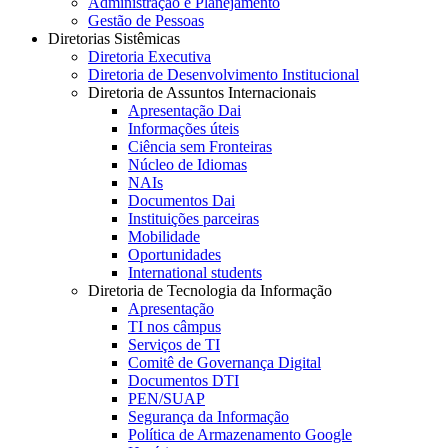
Administração e Planejamento
Gestão de Pessoas
Diretorias Sistêmicas
Diretoria Executiva
Diretoria de Desenvolvimento Institucional
Diretoria de Assuntos Internacionais
Apresentação Dai
Informações úteis
Ciência sem Fronteiras
Núcleo de Idiomas
NAIs
Documentos Dai
Instituições parceiras
Mobilidade
Oportunidades
International students
Diretoria de Tecnologia da Informação
Apresentação
TI nos câmpus
Serviços de TI
Comitê de Governança Digital
Documentos DTI
PEN/SUAP
Segurança da Informação
Política de Armazenamento Google