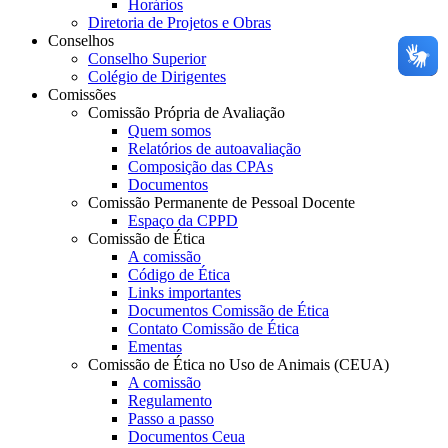
Horários
Diretoria de Projetos e Obras
Conselhos
Conselho Superior
Colégio de Dirigentes
Comissões
Comissão Própria de Avaliação
Quem somos
Relatórios de autoavaliação
Composição das CPAs
Documentos
Comissão Permanente de Pessoal Docente
Espaço da CPPD
Comissão de Ética
A comissão
Código de Ética
Links importantes
Documentos Comissão de Ética
Contato Comissão de Ética
Ementas
Comissão de Ética no Uso de Animais (CEUA)
A comissão
Regulamento
Passo a passo
Documentos Ceua