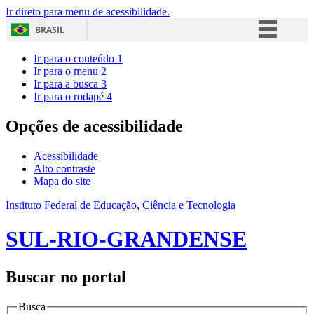
Ir direto para menu de acessibilidade.
BRASIL
Simplifique!
Ir para o conteúdo
1
Ir para o menu
2
Comunica BR
Ir para a busca
3
Ir para o rodapé
4
Participe
Acesso à informação
Opções de acessibilidade
Legislação
Acessibilidade
Canais
Alto contraste
Mapa do site
Instituto Federal de Educação, Ciência e Tecnologia
SUL-RIO-GRANDENSE
Buscar no portal
Busca