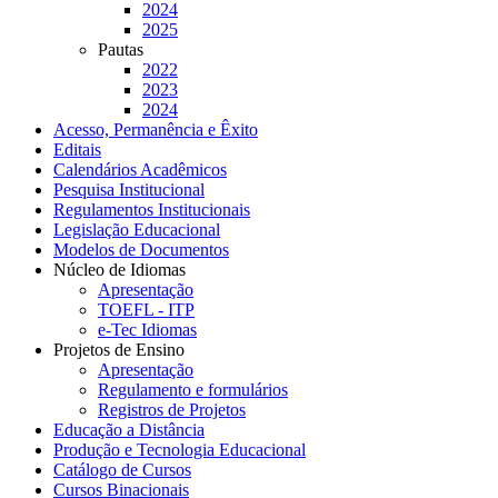
2024
2025
Pautas
2022
2023
2024
Acesso, Permanência e Êxito
Editais
Calendários Acadêmicos
Pesquisa Institucional
Regulamentos Institucionais
Legislação Educacional
Modelos de Documentos
Núcleo de Idiomas
Apresentação
TOEFL - ITP
e-Tec Idiomas
Projetos de Ensino
Apresentação
Regulamento e formulários
Registros de Projetos
Educação a Distância
Produção e Tecnologia Educacional
Catálogo de Cursos
Cursos Binacionais