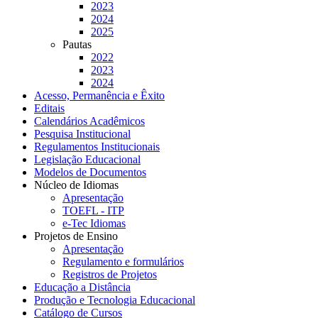
2023
2024
2025
Pautas
2022
2023
2024
Acesso, Permanência e Êxito
Editais
Calendários Acadêmicos
Pesquisa Institucional
Regulamentos Institucionais
Legislação Educacional
Modelos de Documentos
Núcleo de Idiomas
Apresentação
TOEFL - ITP
e-Tec Idiomas
Projetos de Ensino
Apresentação
Regulamento e formulários
Registros de Projetos
Educação a Distância
Produção e Tecnologia Educacional
Catálogo de Cursos