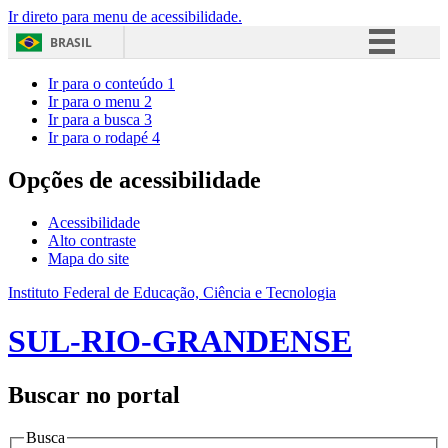
Ir direto para menu de acessibilidade.
BRASIL
Simplifique!
Ir para o conteúdo
1
Ir para o menu
2
Comunica BR
Ir para a busca
3
Ir para o rodapé
4
Participe
Acesso à informação
Opções de acessibilidade
Legislação
Acessibilidade
Canais
Alto contraste
Mapa do site
Instituto Federal de Educação, Ciência e Tecnologia
SUL-RIO-GRANDENSE
Buscar no portal
Busca