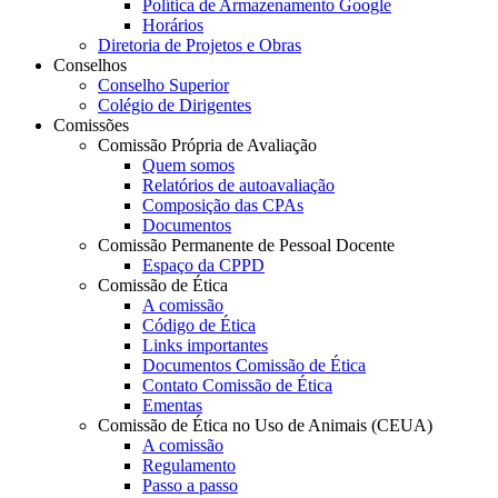
Política de Armazenamento Google
Horários
Diretoria de Projetos e Obras
Conselhos
Conselho Superior
Colégio de Dirigentes
Comissões
Comissão Própria de Avaliação
Quem somos
Relatórios de autoavaliação
Composição das CPAs
Documentos
Comissão Permanente de Pessoal Docente
Espaço da CPPD
Comissão de Ética
A comissão
Código de Ética
Links importantes
Documentos Comissão de Ética
Contato Comissão de Ética
Ementas
Comissão de Ética no Uso de Animais (CEUA)
A comissão
Regulamento
Passo a passo