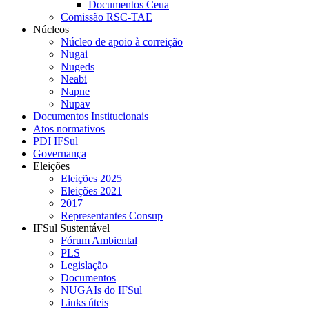
Documentos Ceua
Comissão RSC-TAE
Núcleos
Núcleo de apoio à correição
Nugai
Nugeds
Neabi
Napne
Nupav
Documentos Institucionais
Atos normativos
PDI IFSul
Governança
Eleições
Eleições 2025
Eleições 2021
2017
Representantes Consup
IFSul Sustentável
Fórum Ambiental
PLS
Legislação
Documentos
NUGAIs do IFSul
Links úteis