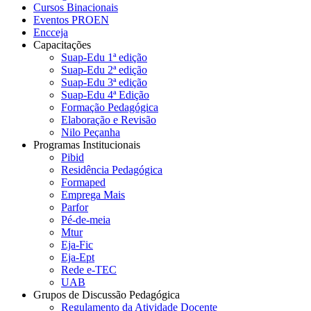
Cursos Binacionais
Eventos PROEN
Encceja
Capacitações
Suap-Edu 1ª edição
Suap-Edu 2ª edição
Suap-Edu 3ª edição
Suap-Edu 4ª Edição
Formação Pedagógica
Elaboração e Revisão
Nilo Peçanha
Programas Institucionais
Pibid
Residência Pedagógica
Formaped
Emprega Mais
Parfor
Pé-de-meia
Mtur
Eja-Fic
Eja-Ept
Rede e-TEC
UAB
Grupos de Discussão Pedagógica
Regulamento da Atividade Docente