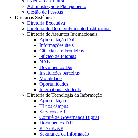
Extensão e Cultura
Administração e Planejamento
Gestão de Pessoas
Diretorias Sistêmicas
Diretoria Executiva
Diretoria de Desenvolvimento Institucional
Diretoria de Assuntos Internacionais
Apresentação Dai
Informações úteis
Ciência sem Fronteiras
Núcleo de Idiomas
NAIs
Documentos Dai
Instituições parceiras
Mobilidade
Oportunidades
International students
Diretoria de Tecnologia da Informação
Apresentação
TI nos câmpus
Serviços de TI
Comitê de Governança Digital
Documentos DTI
PEN/SUAP
Segurança da Informação