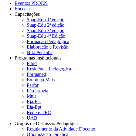
Eventos PROEN
Encceja
Capacitações
Suap-Edu 1ª edição
Suap-Edu 2ª edição
Suap-Edu 3ª edição
Suap-Edu 4ª Edição
Formação Pedagógica
Elaboração e Revisão
Nilo Peçanha
Programas Institucionais
Pibid
Residência Pedagógica
Formaped
Emprega Mais
Parfor
Pé-de-meia
Mtur
Eja-Fic
Eja-Ept
Rede e-TEC
UAB
Grupos de Discussão Pedagógica
Regulamento da Atividade Docente
Organização Didática