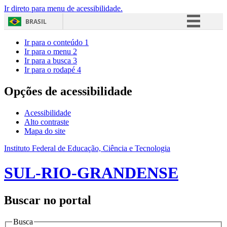
Ir direto para menu de acessibilidade.
BRASIL
Simplifique!
Ir para o conteúdo
1
Ir para o menu
2
Comunica BR
Ir para a busca
3
Ir para o rodapé
4
Participe
Acesso à informação
Opções de acessibilidade
Legislação
Acessibilidade
Canais
Alto contraste
Mapa do site
Instituto Federal de Educação, Ciência e Tecnologia
SUL-RIO-GRANDENSE
Buscar no portal
Busca