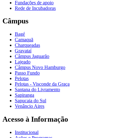
Fundações de apoio
Rede de Incubadoras
Câmpus
Bagé
Camaquã
Charqueadas
Gravataí
Câmpus Jaguarão
Lajeado
Câmpus Novo Hamburgo
Passo Fundo
Pelotas
Pelotas - Visconde da Graça
Santana do Livramento
Sapiranga
Sapucaia do Sul
Venâncio Aires
Acesso à Informação
Institucional
Ações e Programas