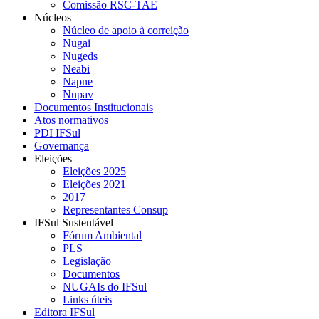
Comissão RSC-TAE
Núcleos
Núcleo de apoio à correição
Nugai
Nugeds
Neabi
Napne
Nupav
Documentos Institucionais
Atos normativos
PDI IFSul
Governança
Eleições
Eleições 2025
Eleições 2021
2017
Representantes Consup
IFSul Sustentável
Fórum Ambiental
PLS
Legislação
Documentos
NUGAIs do IFSul
Links úteis
Editora IFSul