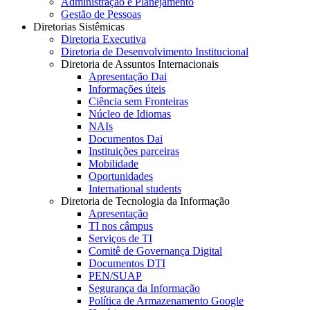
Administração e Planejamento
Gestão de Pessoas
Diretorias Sistêmicas
Diretoria Executiva
Diretoria de Desenvolvimento Institucional
Diretoria de Assuntos Internacionais
Apresentação Dai
Informações úteis
Ciência sem Fronteiras
Núcleo de Idiomas
NAIs
Documentos Dai
Instituições parceiras
Mobilidade
Oportunidades
International students
Diretoria de Tecnologia da Informação
Apresentação
TI nos câmpus
Serviços de TI
Comitê de Governança Digital
Documentos DTI
PEN/SUAP
Segurança da Informação
Política de Armazenamento Google