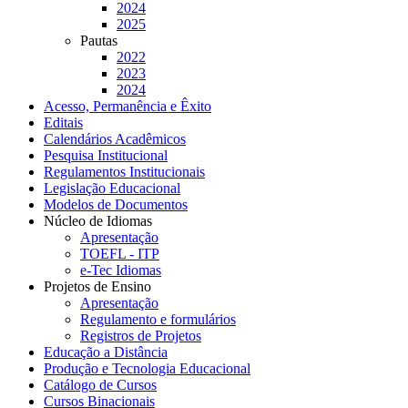
2024
2025
Pautas
2022
2023
2024
Acesso, Permanência e Êxito
Editais
Calendários Acadêmicos
Pesquisa Institucional
Regulamentos Institucionais
Legislação Educacional
Modelos de Documentos
Núcleo de Idiomas
Apresentação
TOEFL - ITP
e-Tec Idiomas
Projetos de Ensino
Apresentação
Regulamento e formulários
Registros de Projetos
Educação a Distância
Produção e Tecnologia Educacional
Catálogo de Cursos
Cursos Binacionais