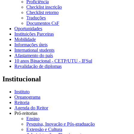
Proficiência
Checklist inscrição
Checklist retorno
Traduções
Documentos CsF
Oportunidades
Instituições Parceiras
Mobilidade
Informações úteis
International students
Afastamento do país
10 anos Binacional - CETP/UTU - IFSul
Revalidação de diplomas
Institucional
Instituto
Organograma
Reitoria
Agenda do Reitor
Pró-reitorias
Ensino
Pesquisa, Inovação e Pós-graduação
Extensão e Cultura