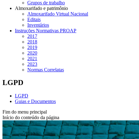
Grupos de trabalho
Almoxarifado e patrimônio
Almoxarifado Virtual Nacional
Editais
Inventários
Instruções Normativas PROAP
2017
2018
2019
2020
2021
2023
Normas Correlatas
LGPD
LGPD
Guias e Documentos
Fim do menu principal
Início do conteúdo da página