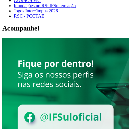
CURSOS FIC
Inundações no RS: IFSul em ação
Jogos Intercâmpus 2026
RSC - PCCTAE
Acompanhe!