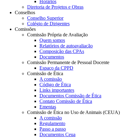
Horários
Diretoria de Projetos e Obras
Conselhos
Conselho Superior
Colégio de Dirigentes
Comissões
Comissão Própria de Avaliação
Quem somos
Relatórios de autoavaliação
Composição das CPAs
Documentos
Comissão Permanente de Pessoal Docente
Espaço da CPPD
Comissão de Ética
A comissão
Código de Ética
Links importantes
Documentos Comissão de Ética
Contato Comissão de Ética
Ementas
Comissão de Ética no Uso de Animais (CEUA)
A comissão
Regulamento
Passo a passo
Documentos Ceua