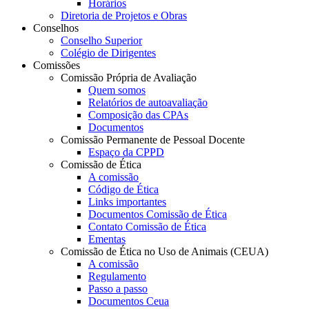
Horários
Diretoria de Projetos e Obras
Conselhos
Conselho Superior
Colégio de Dirigentes
Comissões
Comissão Própria de Avaliação
Quem somos
Relatórios de autoavaliação
Composição das CPAs
Documentos
Comissão Permanente de Pessoal Docente
Espaço da CPPD
Comissão de Ética
A comissão
Código de Ética
Links importantes
Documentos Comissão de Ética
Contato Comissão de Ética
Ementas
Comissão de Ética no Uso de Animais (CEUA)
A comissão
Regulamento
Passo a passo
Documentos Ceua