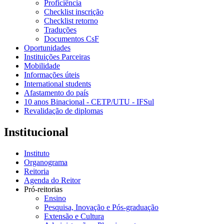
Proficiência
Checklist inscrição
Checklist retorno
Traduções
Documentos CsF
Oportunidades
Instituições Parceiras
Mobilidade
Informações úteis
International students
Afastamento do país
10 anos Binacional - CETP/UTU - IFSul
Revalidação de diplomas
Institucional
Instituto
Organograma
Reitoria
Agenda do Reitor
Pró-reitorias
Ensino
Pesquisa, Inovação e Pós-graduação
Extensão e Cultura