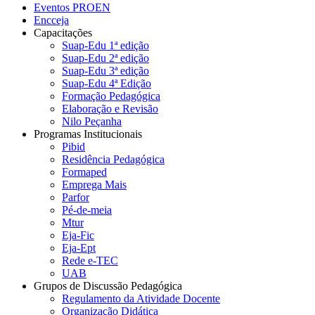
Eventos PROEN
Encceja
Capacitações
Suap-Edu 1ª edição
Suap-Edu 2ª edição
Suap-Edu 3ª edição
Suap-Edu 4ª Edição
Formação Pedagógica
Elaboração e Revisão
Nilo Peçanha
Programas Institucionais
Pibid
Residência Pedagógica
Formaped
Emprega Mais
Parfor
Pé-de-meia
Mtur
Eja-Fic
Eja-Ept
Rede e-TEC
UAB
Grupos de Discussão Pedagógica
Regulamento da Atividade Docente
Organização Didática