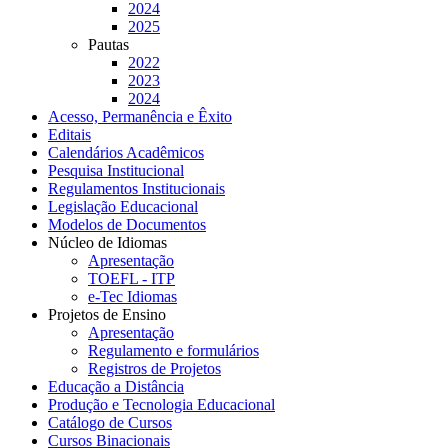
2024
2025
Pautas
2022
2023
2024
Acesso, Permanência e Êxito
Editais
Calendários Acadêmicos
Pesquisa Institucional
Regulamentos Institucionais
Legislação Educacional
Modelos de Documentos
Núcleo de Idiomas
Apresentação
TOEFL - ITP
e-Tec Idiomas
Projetos de Ensino
Apresentação
Regulamento e formulários
Registros de Projetos
Educação a Distância
Produção e Tecnologia Educacional
Catálogo de Cursos
Cursos Binacionais