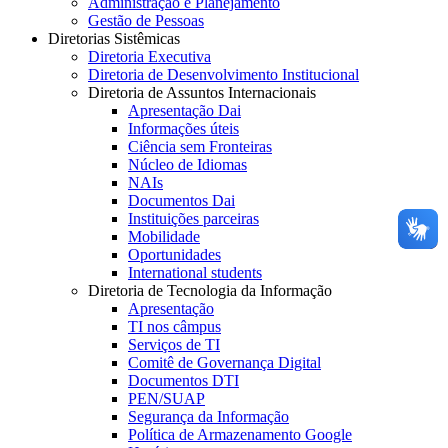
Administração e Planejamento
Gestão de Pessoas
Diretorias Sistêmicas
Diretoria Executiva
Diretoria de Desenvolvimento Institucional
Diretoria de Assuntos Internacionais
Apresentação Dai
Informações úteis
Ciência sem Fronteiras
Núcleo de Idiomas
NAIs
Documentos Dai
Instituições parceiras
Mobilidade
Oportunidades
International students
Diretoria de Tecnologia da Informação
Apresentação
TI nos câmpus
Serviços de TI
Comitê de Governança Digital
Documentos DTI
PEN/SUAP
Segurança da Informação
Política de Armazenamento Google