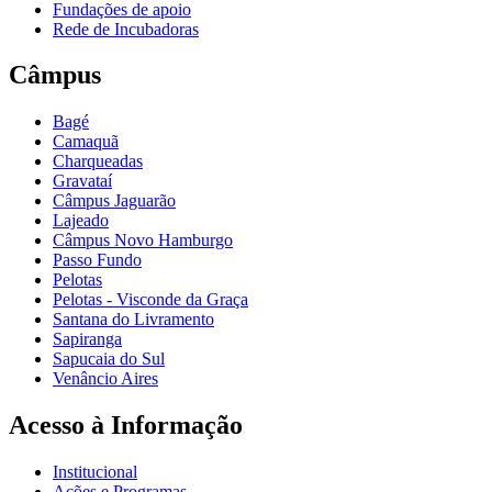
Fundações de apoio
Rede de Incubadoras
Câmpus
Bagé
Camaquã
Charqueadas
Gravataí
Câmpus Jaguarão
Lajeado
Câmpus Novo Hamburgo
Passo Fundo
Pelotas
Pelotas - Visconde da Graça
Santana do Livramento
Sapiranga
Sapucaia do Sul
Venâncio Aires
Acesso à Informação
Institucional
Ações e Programas