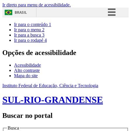
Ir direto para menu de acessibilidade.
BRASIL
Simplifique!
Ir para o conteúdo
1
Ir para o menu
2
Comunica BR
Ir para a busca
3
Ir para o rodapé
4
Participe
Acesso à informação
Opções de acessibilidade
Legislação
Acessibilidade
Canais
Alto contraste
Mapa do site
Instituto Federal de Educação, Ciência e Tecnologia
SUL-RIO-GRANDENSE
Buscar no portal
Busca