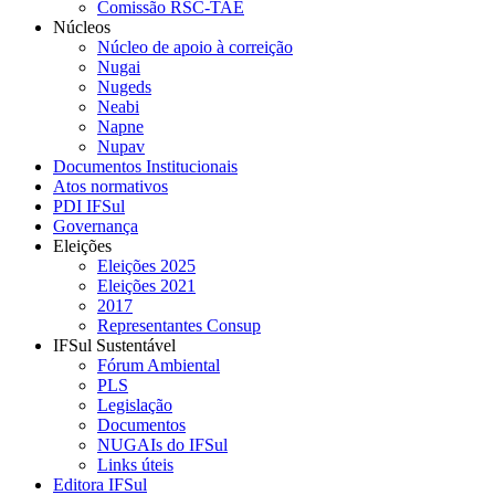
Comissão RSC-TAE
Núcleos
Núcleo de apoio à correição
Nugai
Nugeds
Neabi
Napne
Nupav
Documentos Institucionais
Atos normativos
PDI IFSul
Governança
Eleições
Eleições 2025
Eleições 2021
2017
Representantes Consup
IFSul Sustentável
Fórum Ambiental
PLS
Legislação
Documentos
NUGAIs do IFSul
Links úteis
Editora IFSul