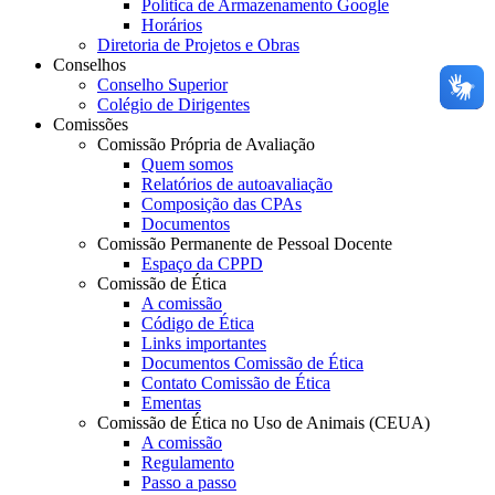
Política de Armazenamento Google
Horários
Diretoria de Projetos e Obras
Conselhos
Conselho Superior
Colégio de Dirigentes
Comissões
Comissão Própria de Avaliação
Quem somos
Relatórios de autoavaliação
Composição das CPAs
Documentos
Comissão Permanente de Pessoal Docente
Espaço da CPPD
Comissão de Ética
A comissão
Código de Ética
Links importantes
Documentos Comissão de Ética
Contato Comissão de Ética
Ementas
Comissão de Ética no Uso de Animais (CEUA)
A comissão
Regulamento
Passo a passo