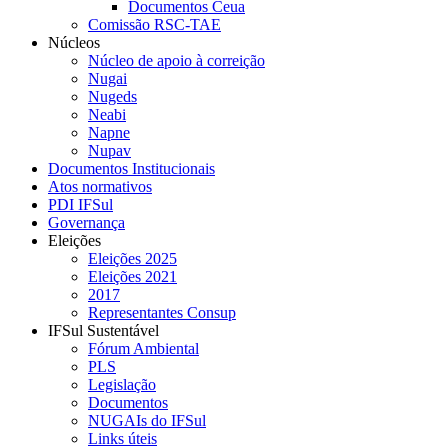
Documentos Ceua
Comissão RSC-TAE
Núcleos
Núcleo de apoio à correição
Nugai
Nugeds
Neabi
Napne
Nupav
Documentos Institucionais
Atos normativos
PDI IFSul
Governança
Eleições
Eleições 2025
Eleições 2021
2017
Representantes Consup
IFSul Sustentável
Fórum Ambiental
PLS
Legislação
Documentos
NUGAIs do IFSul
Links úteis