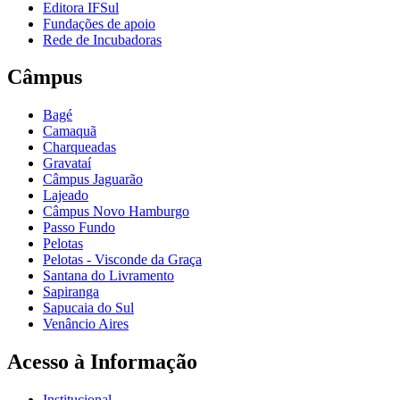
Editora IFSul
Fundações de apoio
Rede de Incubadoras
Câmpus
Bagé
Camaquã
Charqueadas
Gravataí
Câmpus Jaguarão
Lajeado
Câmpus Novo Hamburgo
Passo Fundo
Pelotas
Pelotas - Visconde da Graça
Santana do Livramento
Sapiranga
Sapucaia do Sul
Venâncio Aires
Acesso à Informação
Institucional