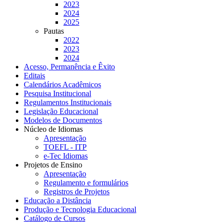
2023
2024
2025
Pautas
2022
2023
2024
Acesso, Permanência e Êxito
Editais
Calendários Acadêmicos
Pesquisa Institucional
Regulamentos Institucionais
Legislação Educacional
Modelos de Documentos
Núcleo de Idiomas
Apresentação
TOEFL - ITP
e-Tec Idiomas
Projetos de Ensino
Apresentação
Regulamento e formulários
Registros de Projetos
Educação a Distância
Produção e Tecnologia Educacional
Catálogo de Cursos