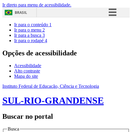
Ir direto para menu de acessibilidade.
BRASIL
Simplifique!
Ir para o conteúdo
1
Ir para o menu
2
Comunica BR
Ir para a busca
3
Ir para o rodapé
4
Participe
Acesso à informação
Opções de acessibilidade
Legislação
Acessibilidade
Canais
Alto contraste
Mapa do site
Instituto Federal de Educação, Ciência e Tecnologia
SUL-RIO-GRANDENSE
Buscar no portal
Busca