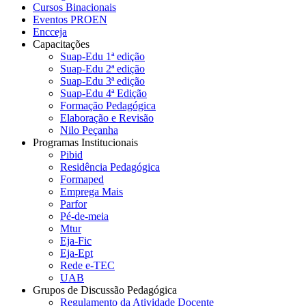
Cursos Binacionais
Eventos PROEN
Encceja
Capacitações
Suap-Edu 1ª edição
Suap-Edu 2ª edição
Suap-Edu 3ª edição
Suap-Edu 4ª Edição
Formação Pedagógica
Elaboração e Revisão
Nilo Peçanha
Programas Institucionais
Pibid
Residência Pedagógica
Formaped
Emprega Mais
Parfor
Pé-de-meia
Mtur
Eja-Fic
Eja-Ept
Rede e-TEC
UAB
Grupos de Discussão Pedagógica
Regulamento da Atividade Docente