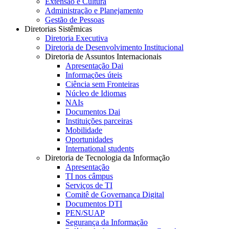
Extensão e Cultura
Administração e Planejamento
Gestão de Pessoas
Diretorias Sistêmicas
Diretoria Executiva
Diretoria de Desenvolvimento Institucional
Diretoria de Assuntos Internacionais
Apresentação Dai
Informações úteis
Ciência sem Fronteiras
Núcleo de Idiomas
NAIs
Documentos Dai
Instituições parceiras
Mobilidade
Oportunidades
International students
Diretoria de Tecnologia da Informação
Apresentação
TI nos câmpus
Serviços de TI
Comitê de Governança Digital
Documentos DTI
PEN/SUAP
Segurança da Informação