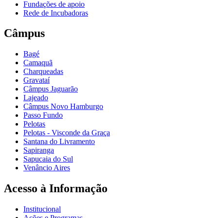
Fundações de apoio
Rede de Incubadoras
Câmpus
Bagé
Camaquã
Charqueadas
Gravataí
Câmpus Jaguarão
Lajeado
Câmpus Novo Hamburgo
Passo Fundo
Pelotas
Pelotas - Visconde da Graça
Santana do Livramento
Sapiranga
Sapucaia do Sul
Venâncio Aires
Acesso à Informação
Institucional
Ações e Programas