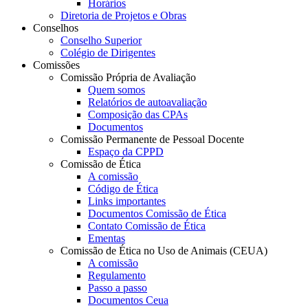
Horários
Diretoria de Projetos e Obras
Conselhos
Conselho Superior
Colégio de Dirigentes
Comissões
Comissão Própria de Avaliação
Quem somos
Relatórios de autoavaliação
Composição das CPAs
Documentos
Comissão Permanente de Pessoal Docente
Espaço da CPPD
Comissão de Ética
A comissão
Código de Ética
Links importantes
Documentos Comissão de Ética
Contato Comissão de Ética
Ementas
Comissão de Ética no Uso de Animais (CEUA)
A comissão
Regulamento
Passo a passo
Documentos Ceua