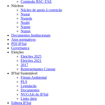
Comissão RSC-TAE
Núcleos
Núcleo de apoio à correição
Nugai
Nugeds
Neabi
Napne
Nupav
Documentos Institucionais
Atos normativos
PDI IFSul
Governança
Eleições
Eleições 2025
Eleições 2021
2017
Representantes Consup
IFSul Sustentável
Fórum Ambiental
PLS
Legislação
Documentos
NUGAIs do IFSul
Links úteis
Editora IFSul