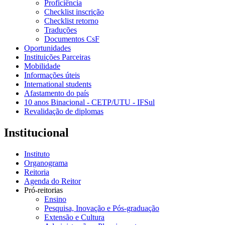
Proficiência
Checklist inscrição
Checklist retorno
Traduções
Documentos CsF
Oportunidades
Instituições Parceiras
Mobilidade
Informações úteis
International students
Afastamento do país
10 anos Binacional - CETP/UTU - IFSul
Revalidação de diplomas
Institucional
Instituto
Organograma
Reitoria
Agenda do Reitor
Pró-reitorias
Ensino
Pesquisa, Inovação e Pós-graduação
Extensão e Cultura