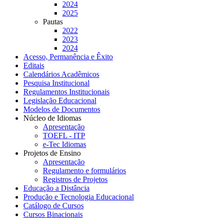
2024
2025
Pautas
2022
2023
2024
Acesso, Permanência e Êxito
Editais
Calendários Acadêmicos
Pesquisa Institucional
Regulamentos Institucionais
Legislação Educacional
Modelos de Documentos
Núcleo de Idiomas
Apresentação
TOEFL - ITP
e-Tec Idiomas
Projetos de Ensino
Apresentação
Regulamento e formulários
Registros de Projetos
Educação a Distância
Produção e Tecnologia Educacional
Catálogo de Cursos
Cursos Binacionais