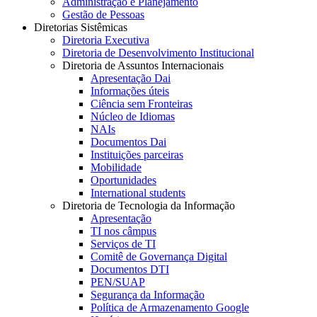
Administração e Planejamento
Gestão de Pessoas
Diretorias Sistêmicas
Diretoria Executiva
Diretoria de Desenvolvimento Institucional
Diretoria de Assuntos Internacionais
Apresentação Dai
Informações úteis
Ciência sem Fronteiras
Núcleo de Idiomas
NAIs
Documentos Dai
Instituições parceiras
Mobilidade
Oportunidades
International students
Diretoria de Tecnologia da Informação
Apresentação
TI nos câmpus
Serviços de TI
Comitê de Governança Digital
Documentos DTI
PEN/SUAP
Segurança da Informação
Política de Armazenamento Google