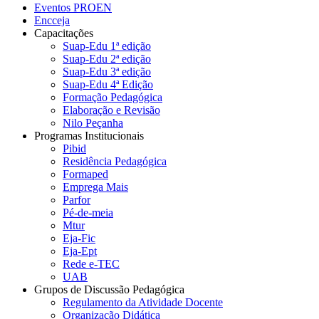
Eventos PROEN
Encceja
Capacitações
Suap-Edu 1ª edição
Suap-Edu 2ª edição
Suap-Edu 3ª edição
Suap-Edu 4ª Edição
Formação Pedagógica
Elaboração e Revisão
Nilo Peçanha
Programas Institucionais
Pibid
Residência Pedagógica
Formaped
Emprega Mais
Parfor
Pé-de-meia
Mtur
Eja-Fic
Eja-Ept
Rede e-TEC
UAB
Grupos de Discussão Pedagógica
Regulamento da Atividade Docente
Organização Didática