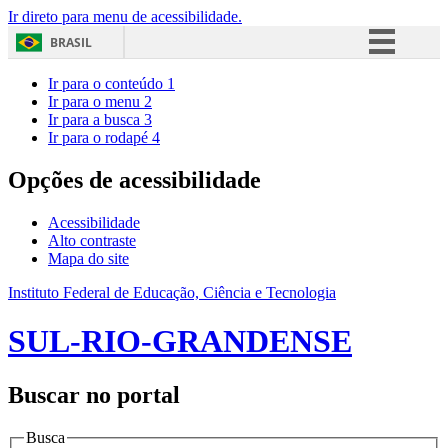
Ir direto para menu de acessibilidade.
BRASIL
Simplifique!
Ir para o conteúdo
1
Ir para o menu
2
Comunica BR
Ir para a busca
3
Ir para o rodapé
4
Participe
Acesso à informação
Opções de acessibilidade
Legislação
Acessibilidade
Canais
Alto contraste
Mapa do site
Instituto Federal de Educação, Ciência e Tecnologia
SUL-RIO-GRANDENSE
Buscar no portal
Busca