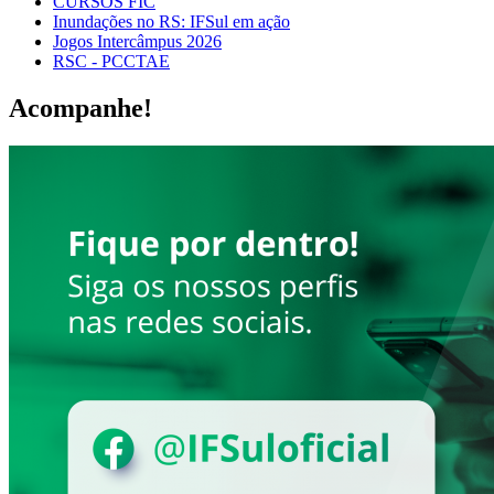
CURSOS FIC
Inundações no RS: IFSul em ação
Jogos Intercâmpus 2026
RSC - PCCTAE
Acompanhe!