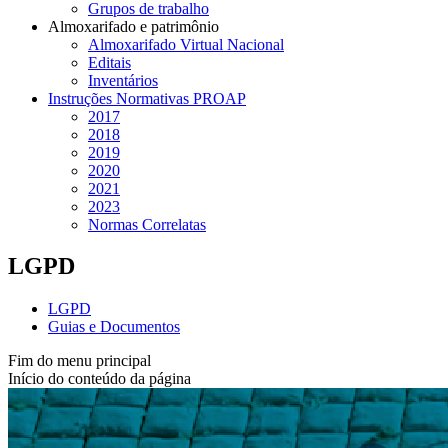
Grupos de trabalho
Almoxarifado e patrimônio
Almoxarifado Virtual Nacional
Editais
Inventários
Instruções Normativas PROAP
2017
2018
2019
2020
2021
2023
Normas Correlatas
LGPD
LGPD
Guias e Documentos
Fim do menu principal
Início do conteúdo da página