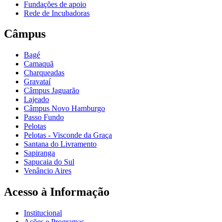
Fundações de apoio
Rede de Incubadoras
Câmpus
Bagé
Camaquã
Charqueadas
Gravataí
Câmpus Jaguarão
Lajeado
Câmpus Novo Hamburgo
Passo Fundo
Pelotas
Pelotas - Visconde da Graça
Santana do Livramento
Sapiranga
Sapucaia do Sul
Venâncio Aires
Acesso à Informação
Institucional
Ações e Programas