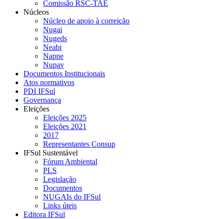
Comissão RSC-TAE
Núcleos
Núcleo de apoio à correição
Nugai
Nugeds
Neabi
Napne
Nupav
Documentos Institucionais
Atos normativos
PDI IFSul
Governança
Eleições
Eleições 2025
Eleições 2021
2017
Representantes Consup
IFSul Sustentável
Fórum Ambiental
PLS
Legislação
Documentos
NUGAIs do IFSul
Links úteis
Editora IFSul