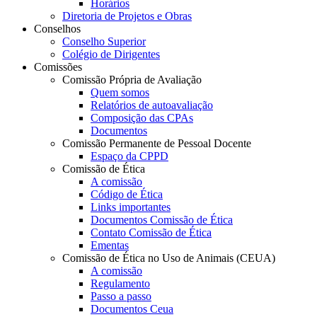
Horários
Diretoria de Projetos e Obras
Conselhos
Conselho Superior
Colégio de Dirigentes
Comissões
Comissão Própria de Avaliação
Quem somos
Relatórios de autoavaliação
Composição das CPAs
Documentos
Comissão Permanente de Pessoal Docente
Espaço da CPPD
Comissão de Ética
A comissão
Código de Ética
Links importantes
Documentos Comissão de Ética
Contato Comissão de Ética
Ementas
Comissão de Ética no Uso de Animais (CEUA)
A comissão
Regulamento
Passo a passo
Documentos Ceua