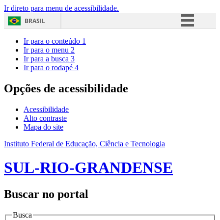
Ir direto para menu de acessibilidade.
BRASIL
Simplifique!
Ir para o conteúdo
1
Ir para o menu
2
Comunica BR
Ir para a busca
3
Ir para o rodapé
4
Participe
Acesso à informação
Opções de acessibilidade
Legislação
Acessibilidade
Canais
Alto contraste
Mapa do site
Instituto Federal de Educação, Ciência e Tecnologia
SUL-RIO-GRANDENSE
Buscar no portal
Busca