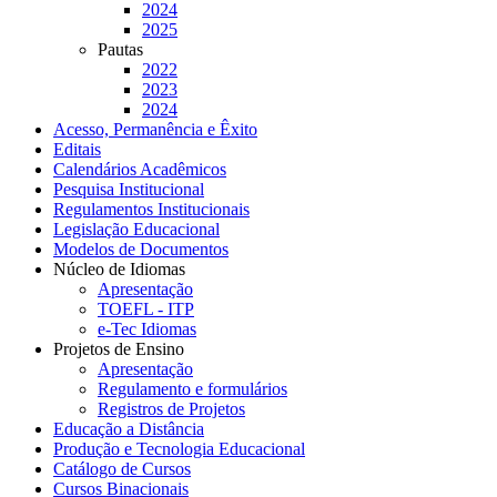
2024
2025
Pautas
2022
2023
2024
Acesso, Permanência e Êxito
Editais
Calendários Acadêmicos
Pesquisa Institucional
Regulamentos Institucionais
Legislação Educacional
Modelos de Documentos
Núcleo de Idiomas
Apresentação
TOEFL - ITP
e-Tec Idiomas
Projetos de Ensino
Apresentação
Regulamento e formulários
Registros de Projetos
Educação a Distância
Produção e Tecnologia Educacional
Catálogo de Cursos
Cursos Binacionais