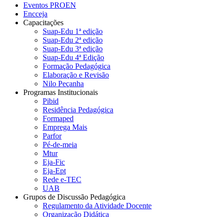
Eventos PROEN
Encceja
Capacitações
Suap-Edu 1ª edição
Suap-Edu 2ª edição
Suap-Edu 3ª edição
Suap-Edu 4ª Edição
Formação Pedagógica
Elaboração e Revisão
Nilo Peçanha
Programas Institucionais
Pibid
Residência Pedagógica
Formaped
Emprega Mais
Parfor
Pé-de-meia
Mtur
Eja-Fic
Eja-Ept
Rede e-TEC
UAB
Grupos de Discussão Pedagógica
Regulamento da Atividade Docente
Organização Didática