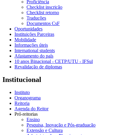
Proficiência
Checklist inscrição
Checklist retorno
Traduções
Documentos CsF
Oportunidades
Instituições Parceiras
Mobilidade
Informações úteis
International students
Afastamento do país
10 anos Binacional - CETP/UTU - IFSul
Revalidação de diplomas
Institucional
Instituto
Organograma
Reitoria
Agenda do Reitor
Pró-reitorias
Ensino
Pesquisa, Inovação e Pós-graduação
Extensão e Cultura