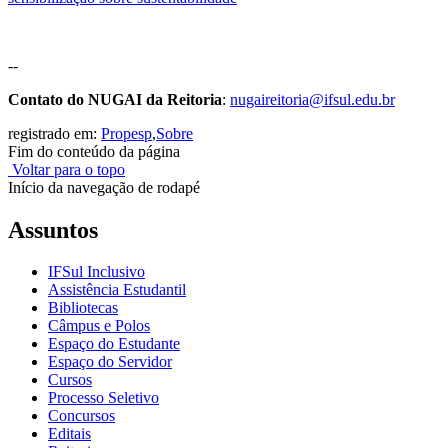
--
Contato do NUGAI da Reitoria
:
nugaireitoria@ifsul.edu.br
registrado em:
Propesp
,
Sobre
Fim do conteúdo da página
Voltar para o topo
Início da navegação de rodapé
Assuntos
IFSul Inclusivo
Assistência Estudantil
Bibliotecas
Câmpus e Polos
Espaço do Estudante
Espaço do Servidor
Cursos
Processo Seletivo
Concursos
Editais