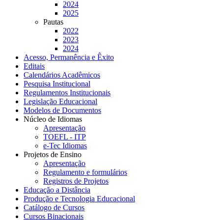
2024
2025
Pautas
2022
2023
2024
Acesso, Permanência e Êxito
Editais
Calendários Acadêmicos
Pesquisa Institucional
Regulamentos Institucionais
Legislação Educacional
Modelos de Documentos
Núcleo de Idiomas
Apresentação
TOEFL - ITP
e-Tec Idiomas
Projetos de Ensino
Apresentação
Regulamento e formulários
Registros de Projetos
Educação a Distância
Produção e Tecnologia Educacional
Catálogo de Cursos
Cursos Binacionais