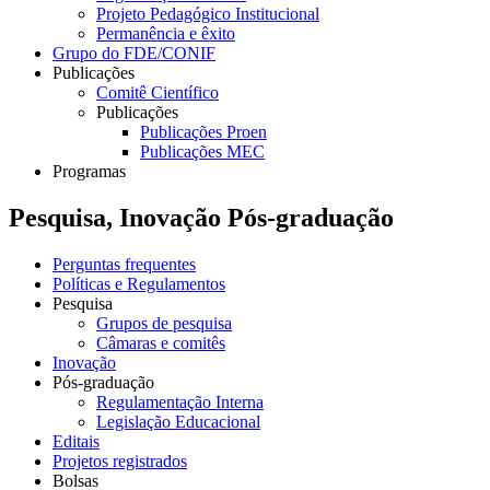
Projeto Pedagógico Institucional
Permanência e êxito
Grupo do FDE/CONIF
Publicações
Comitê Científico
Publicações
Publicações Proen
Publicações MEC
Programas
Pesquisa, Inovação Pós-graduação
Perguntas frequentes
Políticas e Regulamentos
Pesquisa
Grupos de pesquisa
Câmaras e comitês
Inovação
Pós-graduação
Regulamentação Interna
Legislação Educacional
Editais
Projetos registrados
Bolsas