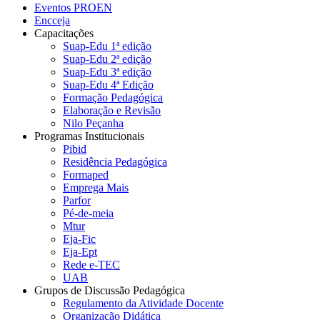
Eventos PROEN
Encceja
Capacitações
Suap-Edu 1ª edição
Suap-Edu 2ª edição
Suap-Edu 3ª edição
Suap-Edu 4ª Edição
Formação Pedagógica
Elaboração e Revisão
Nilo Peçanha
Programas Institucionais
Pibid
Residência Pedagógica
Formaped
Emprega Mais
Parfor
Pé-de-meia
Mtur
Eja-Fic
Eja-Ept
Rede e-TEC
UAB
Grupos de Discussão Pedagógica
Regulamento da Atividade Docente
Organização Didática