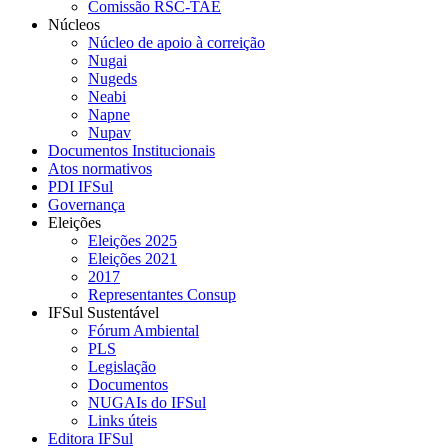
Comissão RSC-TAE
Núcleos
Núcleo de apoio à correição
Nugai
Nugeds
Neabi
Napne
Nupav
Documentos Institucionais
Atos normativos
PDI IFSul
Governança
Eleições
Eleições 2025
Eleições 2021
2017
Representantes Consup
IFSul Sustentável
Fórum Ambiental
PLS
Legislação
Documentos
NUGAIs do IFSul
Links úteis
Editora IFSul