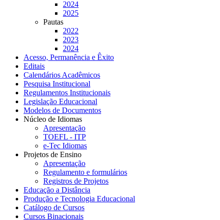
2024
2025
Pautas
2022
2023
2024
Acesso, Permanência e Êxito
Editais
Calendários Acadêmicos
Pesquisa Institucional
Regulamentos Institucionais
Legislação Educacional
Modelos de Documentos
Núcleo de Idiomas
Apresentação
TOEFL - ITP
e-Tec Idiomas
Projetos de Ensino
Apresentação
Regulamento e formulários
Registros de Projetos
Educação a Distância
Produção e Tecnologia Educacional
Catálogo de Cursos
Cursos Binacionais