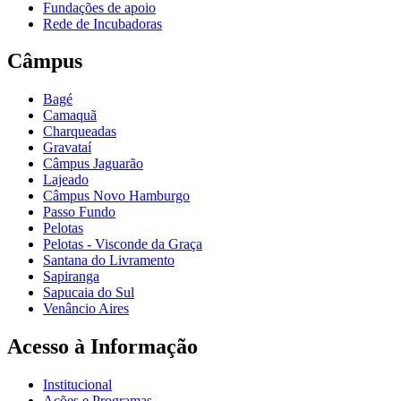
Fundações de apoio
Rede de Incubadoras
Câmpus
Bagé
Camaquã
Charqueadas
Gravataí
Câmpus Jaguarão
Lajeado
Câmpus Novo Hamburgo
Passo Fundo
Pelotas
Pelotas - Visconde da Graça
Santana do Livramento
Sapiranga
Sapucaia do Sul
Venâncio Aires
Acesso à Informação
Institucional
Ações e Programas