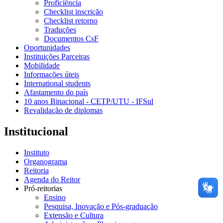
Proficiência
Checklist inscrição
Checklist retorno
Traduções
Documentos CsF
Oportunidades
Instituições Parceiras
Mobilidade
Informações úteis
International students
Afastamento do país
10 anos Binacional - CETP/UTU - IFSul
Revalidação de diplomas
Institucional
Instituto
Organograma
Reitoria
Agenda do Reitor
Pró-reitorias
Ensino
Pesquisa, Inovação e Pós-graduação
Extensão e Cultura