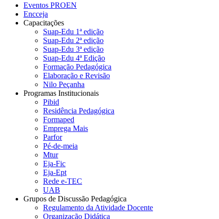
Eventos PROEN
Encceja
Capacitações
Suap-Edu 1ª edição
Suap-Edu 2ª edição
Suap-Edu 3ª edição
Suap-Edu 4ª Edição
Formação Pedagógica
Elaboração e Revisão
Nilo Peçanha
Programas Institucionais
Pibid
Residência Pedagógica
Formaped
Emprega Mais
Parfor
Pé-de-meia
Mtur
Eja-Fic
Eja-Ept
Rede e-TEC
UAB
Grupos de Discussão Pedagógica
Regulamento da Atividade Docente
Organização Didática