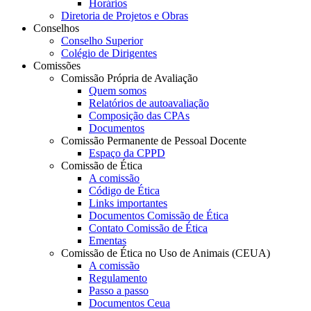
Horários
Diretoria de Projetos e Obras
Conselhos
Conselho Superior
Colégio de Dirigentes
Comissões
Comissão Própria de Avaliação
Quem somos
Relatórios de autoavaliação
Composição das CPAs
Documentos
Comissão Permanente de Pessoal Docente
Espaço da CPPD
Comissão de Ética
A comissão
Código de Ética
Links importantes
Documentos Comissão de Ética
Contato Comissão de Ética
Ementas
Comissão de Ética no Uso de Animais (CEUA)
A comissão
Regulamento
Passo a passo
Documentos Ceua