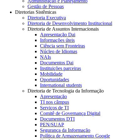
Administração e Planejamento
Gestão de Pessoas
Diretorias Sistêmicas
Diretoria Executiva
Diretoria de Desenvolvimento Institucional
Diretoria de Assuntos Internacionais
Apresentação Dai
Informações úteis
Ciência sem Fronteiras
Núcleo de Idiomas
NAIs
Documentos Dai
Instituições parceiras
Mobilidade
Oportunidades
International students
Diretoria de Tecnologia da Informação
Apresentação
TI nos câmpus
Serviços de TI
Comitê de Governança Digital
Documentos DTI
PEN/SUAP
Segurança da Informação
Política de Armazenamento Google