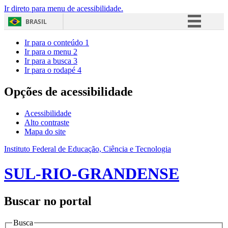
Ir direto para menu de acessibilidade.
BRASIL
Simplifique!
Ir para o conteúdo
1
Ir para o menu
2
Comunica BR
Ir para a busca
3
Ir para o rodapé
4
Participe
Acesso à informação
Opções de acessibilidade
Legislação
Acessibilidade
Canais
Alto contraste
Mapa do site
Instituto Federal de Educação, Ciência e Tecnologia
SUL-RIO-GRANDENSE
Buscar no portal
Busca