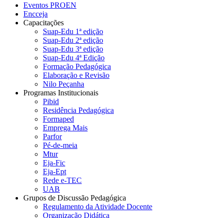
Eventos PROEN
Encceja
Capacitações
Suap-Edu 1ª edição
Suap-Edu 2ª edição
Suap-Edu 3ª edição
Suap-Edu 4ª Edição
Formação Pedagógica
Elaboração e Revisão
Nilo Peçanha
Programas Institucionais
Pibid
Residência Pedagógica
Formaped
Emprega Mais
Parfor
Pé-de-meia
Mtur
Eja-Fic
Eja-Ept
Rede e-TEC
UAB
Grupos de Discussão Pedagógica
Regulamento da Atividade Docente
Organização Didática