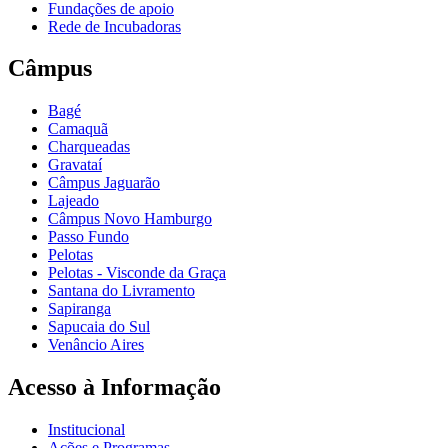
Fundações de apoio
Rede de Incubadoras
Câmpus
Bagé
Camaquã
Charqueadas
Gravataí
Câmpus Jaguarão
Lajeado
Câmpus Novo Hamburgo
Passo Fundo
Pelotas
Pelotas - Visconde da Graça
Santana do Livramento
Sapiranga
Sapucaia do Sul
Venâncio Aires
Acesso à Informação
Institucional
Ações e Programas