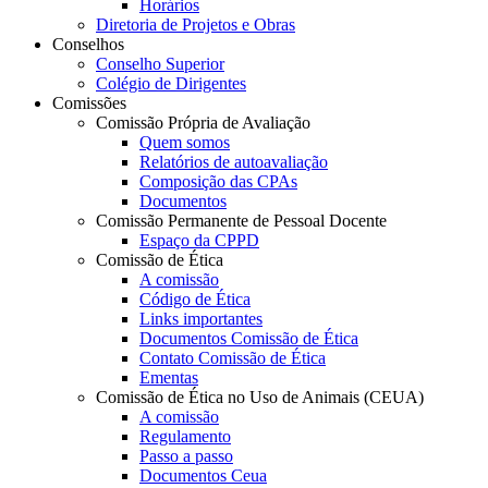
Horários
Diretoria de Projetos e Obras
Conselhos
Conselho Superior
Colégio de Dirigentes
Comissões
Comissão Própria de Avaliação
Quem somos
Relatórios de autoavaliação
Composição das CPAs
Documentos
Comissão Permanente de Pessoal Docente
Espaço da CPPD
Comissão de Ética
A comissão
Código de Ética
Links importantes
Documentos Comissão de Ética
Contato Comissão de Ética
Ementas
Comissão de Ética no Uso de Animais (CEUA)
A comissão
Regulamento
Passo a passo
Documentos Ceua