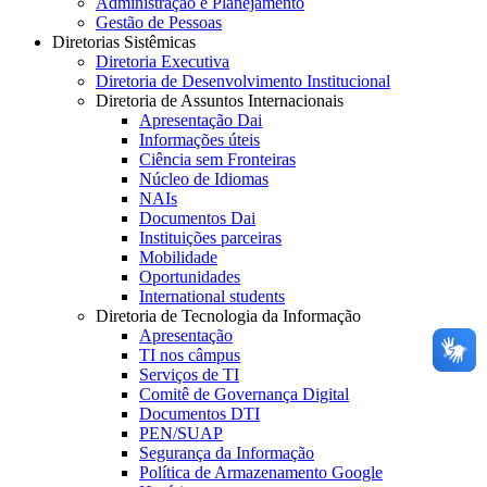
Administração e Planejamento
Gestão de Pessoas
Diretorias Sistêmicas
Diretoria Executiva
Diretoria de Desenvolvimento Institucional
Diretoria de Assuntos Internacionais
Apresentação Dai
Informações úteis
Ciência sem Fronteiras
Núcleo de Idiomas
NAIs
Documentos Dai
Instituições parceiras
Mobilidade
Oportunidades
International students
Diretoria de Tecnologia da Informação
Apresentação
TI nos câmpus
Serviços de TI
Comitê de Governança Digital
Documentos DTI
PEN/SUAP
Segurança da Informação
Política de Armazenamento Google