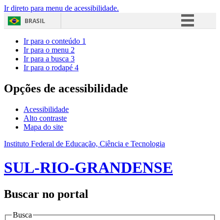
Ir direto para menu de acessibilidade.
BRASIL
Simplifique!
Ir para o conteúdo
1
Ir para o menu
2
Comunica BR
Ir para a busca
3
Ir para o rodapé
4
Participe
Acesso à informação
Opções de acessibilidade
Legislação
Acessibilidade
Canais
Alto contraste
Mapa do site
Instituto Federal de Educação, Ciência e Tecnologia
SUL-RIO-GRANDENSE
Buscar no portal
Busca