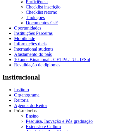
Proficiência
Checklist inscrição
Checklist retorno
Traduções
Documentos CsF
Oportunidades
Instituições Parceiras
Mobilidade
Informações úteis
International students
Afastamento do país
10 anos Binacional - CETP/UTU - IFSul
Revalidação de diplomas
Institucional
Instituto
Organograma
Reitoria
Agenda do Reitor
Pró-reitorias
Ensino
Pesquisa, Inovação e Pós-graduação
Extensão e Cultura