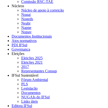
Comissão RSC-TAE
Núcleos
Núcleo de apoio à correição
Nugai
Nugeds
Neabi
Napne
Nupav
Documentos Institucionais
Atos normativos
PDI IFSul
Governança
Eleições
Eleições 2025
Eleições 2021
2017
Representantes Consup
IFSul Sustentável
Fórum Ambiental
PLS
Legislação
Documentos
NUGAIs do IFSul
Links úteis
Editora IFSul