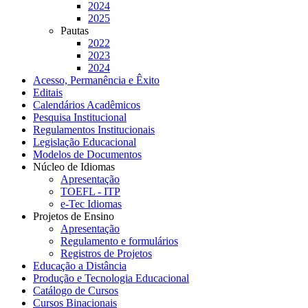
2024
2025
Pautas
2022
2023
2024
Acesso, Permanência e Êxito
Editais
Calendários Acadêmicos
Pesquisa Institucional
Regulamentos Institucionais
Legislação Educacional
Modelos de Documentos
Núcleo de Idiomas
Apresentação
TOEFL - ITP
e-Tec Idiomas
Projetos de Ensino
Apresentação
Regulamento e formulários
Registros de Projetos
Educação a Distância
Produção e Tecnologia Educacional
Catálogo de Cursos
Cursos Binacionais