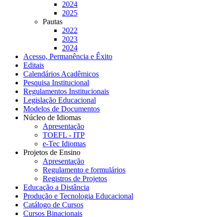
2024
2025
Pautas
2022
2023
2024
Acesso, Permanência e Êxito
Editais
Calendários Acadêmicos
Pesquisa Institucional
Regulamentos Institucionais
Legislação Educacional
Modelos de Documentos
Núcleo de Idiomas
Apresentação
TOEFL - ITP
e-Tec Idiomas
Projetos de Ensino
Apresentação
Regulamento e formulários
Registros de Projetos
Educação a Distância
Produção e Tecnologia Educacional
Catálogo de Cursos
Cursos Binacionais