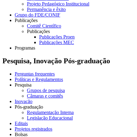
Projeto Pedagógico Institucional
Permanência e êxito
Grupo do FDE/CONIF
Publicações
Comitê Científico
Publicações
Publicações Proen
Publicações MEC
Programas
Pesquisa, Inovação Pós-graduação
Perguntas frequentes
Políticas e Regulamentos
Pesquisa
Grupos de pesquisa
Câmaras e comitês
Inovação
Pós-graduação
Regulamentação Interna
Legislação Educacional
Editais
Projetos registrados
Bolsas