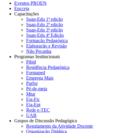
Eventos PROEN
Encceja
Capacitações
Suap-Edu 1ª edição
Suap-Edu 2ª edição
Suap-Edu 3ª edição
Suap-Edu 4ª Edição
Formação Pedagógica
Elaboração e Revisão
Nilo Peçanha
Programas Institucionais
Pibid
Residência Pedagógica
Formaped
Emprega Mais
Parfor
Pé-de-meia
Mtur
Eja-Fic
Eja-Ept
Rede e-TEC
UAB
Grupos de Discussão Pedagógica
Regulamento da Atividade Docente
Organização Didática