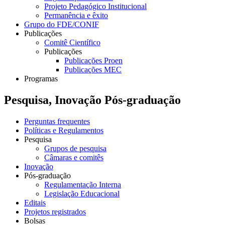
Projeto Pedagógico Institucional
Permanência e êxito
Grupo do FDE/CONIF
Publicações
Comitê Científico
Publicações
Publicações Proen
Publicações MEC
Programas
Pesquisa, Inovação Pós-graduação
Perguntas frequentes
Políticas e Regulamentos
Pesquisa
Grupos de pesquisa
Câmaras e comitês
Inovação
Pós-graduação
Regulamentação Interna
Legislação Educacional
Editais
Projetos registrados
Bolsas