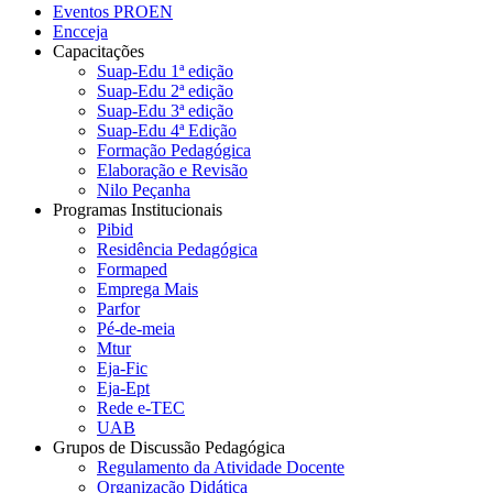
Eventos PROEN
Encceja
Capacitações
Suap-Edu 1ª edição
Suap-Edu 2ª edição
Suap-Edu 3ª edição
Suap-Edu 4ª Edição
Formação Pedagógica
Elaboração e Revisão
Nilo Peçanha
Programas Institucionais
Pibid
Residência Pedagógica
Formaped
Emprega Mais
Parfor
Pé-de-meia
Mtur
Eja-Fic
Eja-Ept
Rede e-TEC
UAB
Grupos de Discussão Pedagógica
Regulamento da Atividade Docente
Organização Didática