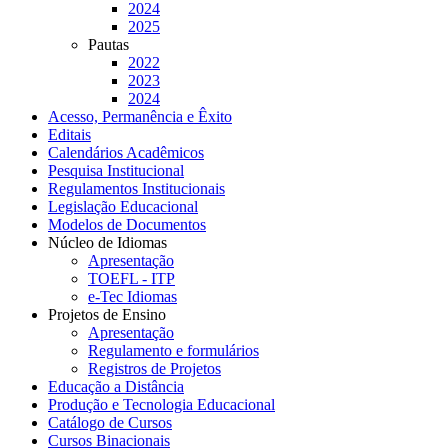
2024
2025
Pautas
2022
2023
2024
Acesso, Permanência e Êxito
Editais
Calendários Acadêmicos
Pesquisa Institucional
Regulamentos Institucionais
Legislação Educacional
Modelos de Documentos
Núcleo de Idiomas
Apresentação
TOEFL - ITP
e-Tec Idiomas
Projetos de Ensino
Apresentação
Regulamento e formulários
Registros de Projetos
Educação a Distância
Produção e Tecnologia Educacional
Catálogo de Cursos
Cursos Binacionais