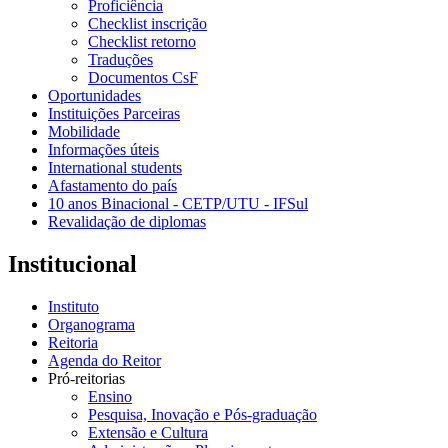
Proficiência
Checklist inscrição
Checklist retorno
Traduções
Documentos CsF
Oportunidades
Instituições Parceiras
Mobilidade
Informações úteis
International students
Afastamento do país
10 anos Binacional - CETP/UTU - IFSul
Revalidação de diplomas
Institucional
Instituto
Organograma
Reitoria
Agenda do Reitor
Pró-reitorias
Ensino
Pesquisa, Inovação e Pós-graduação
Extensão e Cultura