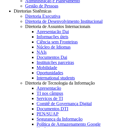
Administração e Planejamento
Gestão de Pessoas
Diretorias Sistêmicas
Diretoria Executiva
Diretoria de Desenvolvimento Institucional
Diretoria de Assuntos Internacionais
Apresentação Dai
Informações úteis
Ciência sem Fronteiras
Núcleo de Idiomas
NAIs
Documentos Dai
Instituições parceiras
Mobilidade
Oportunidades
International students
Diretoria de Tecnologia da Informação
Apresentação
TI nos câmpus
Serviços de TI
Comitê de Governança Digital
Documentos DTI
PEN/SUAP
Segurança da Informação
Política de Armazenamento Google