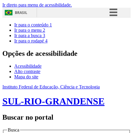
Ir direto para menu de acessibilidade.
BRASIL
Simplifique!
Ir para o conteúdo
1
Ir para o menu
2
Comunica BR
Ir para a busca
3
Ir para o rodapé
4
Participe
Acesso à informação
Opções de acessibilidade
Legislação
Acessibilidade
Canais
Alto contraste
Mapa do site
Instituto Federal de Educação, Ciência e Tecnologia
SUL-RIO-GRANDENSE
Buscar no portal
Busca