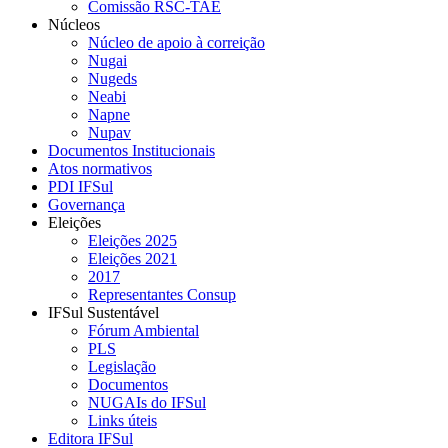
Comissão RSC-TAE
Núcleos
Núcleo de apoio à correição
Nugai
Nugeds
Neabi
Napne
Nupav
Documentos Institucionais
Atos normativos
PDI IFSul
Governança
Eleições
Eleições 2025
Eleições 2021
2017
Representantes Consup
IFSul Sustentável
Fórum Ambiental
PLS
Legislação
Documentos
NUGAIs do IFSul
Links úteis
Editora IFSul