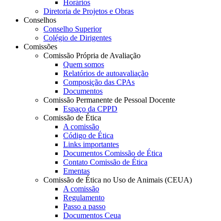
Horários
Diretoria de Projetos e Obras
Conselhos
Conselho Superior
Colégio de Dirigentes
Comissões
Comissão Própria de Avaliação
Quem somos
Relatórios de autoavaliação
Composição das CPAs
Documentos
Comissão Permanente de Pessoal Docente
Espaço da CPPD
Comissão de Ética
A comissão
Código de Ética
Links importantes
Documentos Comissão de Ética
Contato Comissão de Ética
Ementas
Comissão de Ética no Uso de Animais (CEUA)
A comissão
Regulamento
Passo a passo
Documentos Ceua