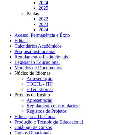
2024
2025
Pautas
2022
2023
2024
Acesso, Permanência e Êxito
Editais
Calendários Acadêmicos
Pesquisa Institucional
Regulamentos Institucionais
Legislação Educacional
Modelos de Documentos
Núcleo de Idiomas
Apresentação
TOEFL - ITP
e-Tec Idiomas
Projetos de Ensino
Apresentação
Regulamento e formulários
Registros de Projetos
Educação a Distância
Produção e Tecnologia Educacional
Catálogo de Cursos
Cursos Binacionais