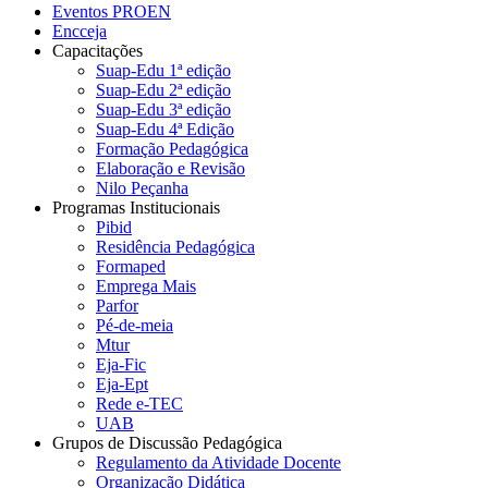
Eventos PROEN
Encceja
Capacitações
Suap-Edu 1ª edição
Suap-Edu 2ª edição
Suap-Edu 3ª edição
Suap-Edu 4ª Edição
Formação Pedagógica
Elaboração e Revisão
Nilo Peçanha
Programas Institucionais
Pibid
Residência Pedagógica
Formaped
Emprega Mais
Parfor
Pé-de-meia
Mtur
Eja-Fic
Eja-Ept
Rede e-TEC
UAB
Grupos de Discussão Pedagógica
Regulamento da Atividade Docente
Organização Didática