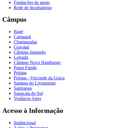
Fundações de apoio
Rede de Incubadoras
Câmpus
Bagé
Camaquã
Charqueadas
Gravataí
Câmpus Jaguarão
Lajeado
Câmpus Novo Hamburgo
Passo Fundo
Pelotas
Pelotas - Visconde da Graça
Santana do Livramento
Sapiranga
Sapucaia do Sul
Venâncio Aires
Acesso à Informação
Institucional
Ações e Programas