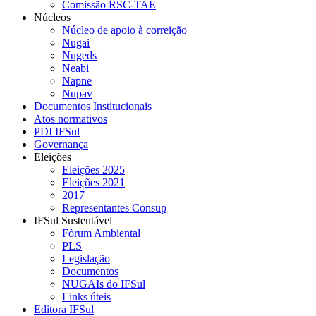
Comissão RSC-TAE
Núcleos
Núcleo de apoio à correição
Nugai
Nugeds
Neabi
Napne
Nupav
Documentos Institucionais
Atos normativos
PDI IFSul
Governança
Eleições
Eleições 2025
Eleições 2021
2017
Representantes Consup
IFSul Sustentável
Fórum Ambiental
PLS
Legislação
Documentos
NUGAIs do IFSul
Links úteis
Editora IFSul