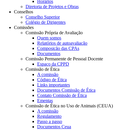
Horários
Diretoria de Projetos e Obras
Conselhos
Conselho Superior
Colégio de Dirigentes
Comissões
Comissão Própria de Avaliação
Quem somos
Relatórios de autoavaliação
Composição das CPAs
Documentos
Comissão Permanente de Pessoal Docente
Espaço da CPPD
Comissão de Ética
A comissão
Código de Ética
Links importantes
Documentos Comissão de Ética
Contato Comissão de Ética
Ementas
Comissão de Ética no Uso de Animais (CEUA)
A comissão
Regulamento
Passo a passo
Documentos Ceua