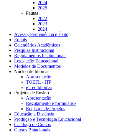
2024
2025
Pautas
2022
2023
2024
Acesso, Permanência e Êxito
Editais
Calendários Acadêmicos
Pesquisa Institucional
Regulamentos Institucionais
Legislação Educacional
Modelos de Documentos
Núcleo de Idiomas
Apresentação
TOEFL - ITP
e-Tec Idiomas
Projetos de Ensino
Apresentação
Regulamento e formulários
Registros de Projetos
Educação a Distância
Produção e Tecnologia Educacional
Catálogo de Cursos
Cursos Binacionais