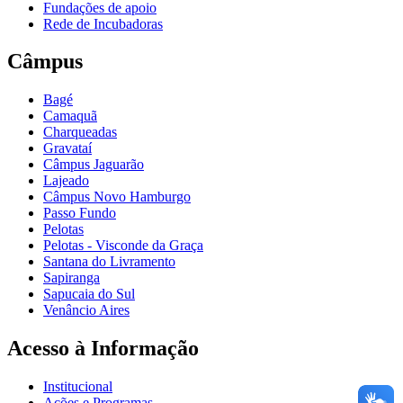
Fundações de apoio
Rede de Incubadoras
Câmpus
Bagé
Camaquã
Charqueadas
Gravataí
Câmpus Jaguarão
Lajeado
Câmpus Novo Hamburgo
Passo Fundo
Pelotas
Pelotas - Visconde da Graça
Santana do Livramento
Sapiranga
Sapucaia do Sul
Venâncio Aires
Acesso à Informação
Institucional
Ações e Programas