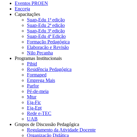
Eventos PROEN
Encceja
Capacitações
Suap-Edu 1ª edição
Suap-Edu 2ª edição
Suap-Edu 3ª edição
Suap-Edu 4ª Edição
Formação Pedagógica
Elaboração e Revisão
Nilo Peçanha
Programas Institucionais
Pibid
Residência Pedagógica
Formaped
Emprega Mais
Parfor
Pé-de-meia
Mtur
Eja-Fic
Eja-Ept
Rede e-TEC
UAB
Grupos de Discussão Pedagógica
Regulamento da Atividade Docente
Organização Didática