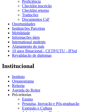
Proficiência
Checklist inscrição
Checklist retorno
Traduções
Documentos CsF
Oportunidades
Instituições Parceiras
Mobilidade
Informações úteis
International students
Afastamento do país
10 anos Binacional - CETP/UTU - IFSul
Revalidação de diplomas
Institucional
Instituto
Organograma
Reitoria
Agenda do Reitor
Pró-reitorias
Ensino
Pesquisa, Inovação e Pós-graduação
Extensão e Cultura