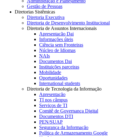
Administração e Planejamento
Gestão de Pessoas
Diretorias Sistêmicas
Diretoria Executiva
Diretoria de Desenvolvimento Institucional
Diretoria de Assuntos Internacionais
Apresentação Dai
Informações úteis
Ciência sem Fronteiras
Núcleo de Idiomas
NAIs
Documentos Dai
Instituições parceiras
Mobilidade
Oportunidades
International students
Diretoria de Tecnologia da Informação
Apresentação
TI nos câmpus
Serviços de TI
Comitê de Governança Digital
Documentos DTI
PEN/SUAP
Segurança da Informação
Política de Armazenamento Google