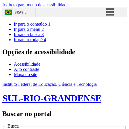
Ir direto para menu de acessibilidade.
BRASIL
Simplifique!
Ir para o conteúdo
1
Ir para o menu
2
Comunica BR
Ir para a busca
3
Ir para o rodapé
4
Participe
Acesso à informação
Opções de acessibilidade
Legislação
Acessibilidade
Canais
Alto contraste
Mapa do site
Instituto Federal de Educação, Ciência e Tecnologia
SUL-RIO-GRANDENSE
Buscar no portal
Busca