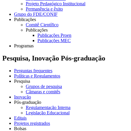
Projeto Pedagógico Institucional
Permanência e êxito
Grupo do FDE/CONIF
Publicações
Comitê Científico
Publicações
Publicações Proen
Publicações MEC
Programas
Pesquisa, Inovação Pós-graduação
Perguntas frequentes
Políticas e Regulamentos
Pesquisa
Grupos de pesquisa
Câmaras e comitês
Inovação
Pós-graduação
Regulamentação Interna
Legislação Educacional
Editais
Projetos registrados
Bolsas