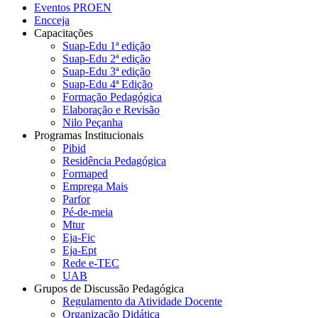
Eventos PROEN
Encceja
Capacitações
Suap-Edu 1ª edição
Suap-Edu 2ª edição
Suap-Edu 3ª edição
Suap-Edu 4ª Edição
Formação Pedagógica
Elaboração e Revisão
Nilo Peçanha
Programas Institucionais
Pibid
Residência Pedagógica
Formaped
Emprega Mais
Parfor
Pé-de-meia
Mtur
Eja-Fic
Eja-Ept
Rede e-TEC
UAB
Grupos de Discussão Pedagógica
Regulamento da Atividade Docente
Organização Didática