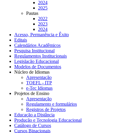
2024
2025
Pautas
2022
2023
2024
Acesso, Permanência e Êxito
Editais
Calendários Acadêmicos
Pesquisa Institucional
Regulamentos Institucionais
Legislação Educacional
Modelos de Documentos
Núcleo de Idiomas
Apresentação
TOEFL - ITP
e-Tec Idiomas
Projetos de Ensino
Apresentação
Regulamento e formulários
Registros de Projetos
Educação a Distância
Produção e Tecnologia Educacional
Catálogo de Cursos
Cursos Binacionais