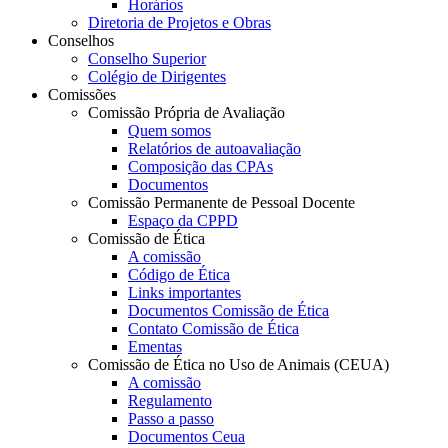
Horários
Diretoria de Projetos e Obras
Conselhos
Conselho Superior
Colégio de Dirigentes
Comissões
Comissão Própria de Avaliação
Quem somos
Relatórios de autoavaliação
Composição das CPAs
Documentos
Comissão Permanente de Pessoal Docente
Espaço da CPPD
Comissão de Ética
A comissão
Código de Ética
Links importantes
Documentos Comissão de Ética
Contato Comissão de Ética
Ementas
Comissão de Ética no Uso de Animais (CEUA)
A comissão
Regulamento
Passo a passo
Documentos Ceua