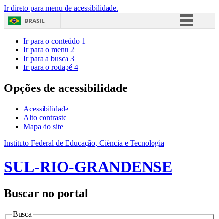
Ir direto para menu de acessibilidade.
BRASIL
Simplifique!
Ir para o conteúdo
1
Ir para o menu
2
Comunica BR
Ir para a busca
3
Ir para o rodapé
4
Participe
Acesso à informação
Opções de acessibilidade
Legislação
Acessibilidade
Canais
Alto contraste
Mapa do site
Instituto Federal de Educação, Ciência e Tecnologia
SUL-RIO-GRANDENSE
Buscar no portal
Busca