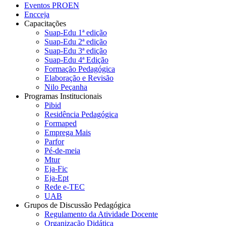
Eventos PROEN
Encceja
Capacitações
Suap-Edu 1ª edição
Suap-Edu 2ª edição
Suap-Edu 3ª edição
Suap-Edu 4ª Edição
Formação Pedagógica
Elaboração e Revisão
Nilo Peçanha
Programas Institucionais
Pibid
Residência Pedagógica
Formaped
Emprega Mais
Parfor
Pé-de-meia
Mtur
Eja-Fic
Eja-Ept
Rede e-TEC
UAB
Grupos de Discussão Pedagógica
Regulamento da Atividade Docente
Organização Didática