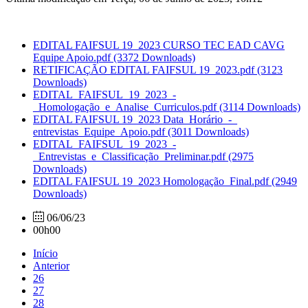
EDITAL FAIFSUL 19_2023 CURSO TEC EAD CAVG
Equipe Apoio.pdf
(3372 Downloads)
RETIFICAÇÃO EDITAL FAIFSUL 19_2023.pdf
(3123
Downloads)
EDITAL_FAIFSUL_19_2023_-
_Homologação_e_Analise_Curriculos.pdf
(3114 Downloads)
EDITAL FAIFSUL 19_2023 Data_Horário_-_
entrevistas_Equipe_Apoio.pdf
(3011 Downloads)
EDITAL_FAIFSUL_19_2023_-
_Entrevistas_e_Classificação_Preliminar.pdf
(2975
Downloads)
EDITAL FAIFSUL 19_2023 Homologação_Final.pdf
(2949
Downloads)
06/06/23
00h00
Início
Anterior
26
27
28