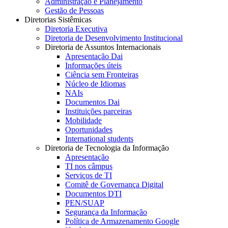
Administração e Planejamento
Gestão de Pessoas
Diretorias Sistêmicas
Diretoria Executiva
Diretoria de Desenvolvimento Institucional
Diretoria de Assuntos Internacionais
Apresentação Dai
Informações úteis
Ciência sem Fronteiras
Núcleo de Idiomas
NAIs
Documentos Dai
Instituições parceiras
Mobilidade
Oportunidades
International students
Diretoria de Tecnologia da Informação
Apresentação
TI nos câmpus
Serviços de TI
Comitê de Governança Digital
Documentos DTI
PEN/SUAP
Segurança da Informação
Política de Armazenamento Google