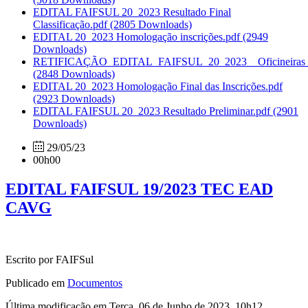
EDITAL FAIFSUL 20_2023 Resultado Final
Classificação.pdf
(2805 Downloads)
EDITAL 20_2023 Homologação inscrições.pdf
(2949
Downloads)
RETIFICAÇÃO_EDITAL_FAIFSUL_20_2023__Oficineiras_E
(2848 Downloads)
EDITAL 20_2023 Homologação Final das Inscrições.pdf
(2923 Downloads)
EDITAL FAIFSUL 20_2023 Resultado Preliminar.pdf
(2901
Downloads)
29/05/23
00h00
EDITAL FAIFSUL 19/2023 TEC EAD
CAVG
Escrito por FAIFSul
Publicado em
Documentos
Última modificação em Terça, 06 de Junho de 2023, 10h12