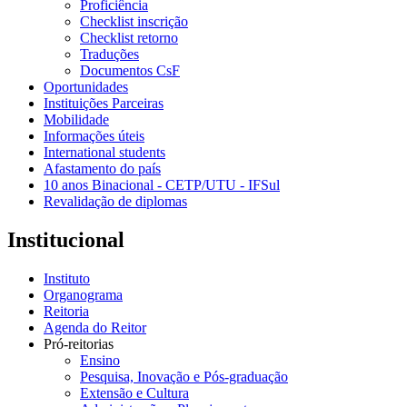
Proficiência
Checklist inscrição
Checklist retorno
Traduções
Documentos CsF
Oportunidades
Instituições Parceiras
Mobilidade
Informações úteis
International students
Afastamento do país
10 anos Binacional - CETP/UTU - IFSul
Revalidação de diplomas
Institucional
Instituto
Organograma
Reitoria
Agenda do Reitor
Pró-reitorias
Ensino
Pesquisa, Inovação e Pós-graduação
Extensão e Cultura