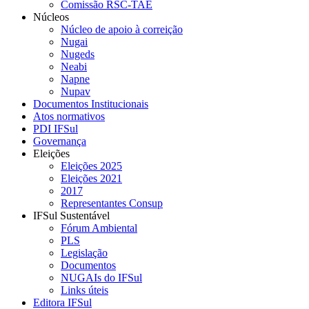
Comissão RSC-TAE
Núcleos
Núcleo de apoio à correição
Nugai
Nugeds
Neabi
Napne
Nupav
Documentos Institucionais
Atos normativos
PDI IFSul
Governança
Eleições
Eleições 2025
Eleições 2021
2017
Representantes Consup
IFSul Sustentável
Fórum Ambiental
PLS
Legislação
Documentos
NUGAIs do IFSul
Links úteis
Editora IFSul