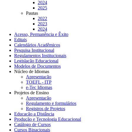
2024
2025
Pautas
2022
2023
2024
Acesso, Permanência e Êxito
Editais
Calendários Acadêmicos
Pesquisa Institucional
Regulamentos Institucionais
Legislação Educacional
Modelos de Documentos
Núcleo de Idiomas
Apresentação
TOEFL - ITP
e-Tec Idiomas
Projetos de Ensino
Apresentação
Regulamento e formulários
Registros de Projetos
Educação a Distância
Produção e Tecnologia Educacional
Catálogo de Cursos
Cursos Binacionais