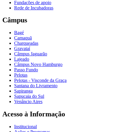
Fundações de apoio
Rede de Incubadoras
Câmpus
Bagé
Camaquã
Charqueadas
Gravataí
Câmpus Jaguarão
Lajeado
Câmpus Novo Hamburgo
Passo Fundo
Pelotas
Pelotas - Visconde da Graça
Santana do Livramento
Sapiranga
Sapucaia do Sul
Venâncio Aires
Acesso à Informação
Institucional
Ações e Programas