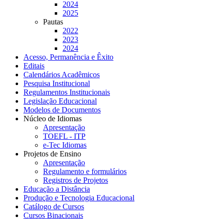
2024
2025
Pautas
2022
2023
2024
Acesso, Permanência e Êxito
Editais
Calendários Acadêmicos
Pesquisa Institucional
Regulamentos Institucionais
Legislação Educacional
Modelos de Documentos
Núcleo de Idiomas
Apresentação
TOEFL - ITP
e-Tec Idiomas
Projetos de Ensino
Apresentação
Regulamento e formulários
Registros de Projetos
Educação a Distância
Produção e Tecnologia Educacional
Catálogo de Cursos
Cursos Binacionais