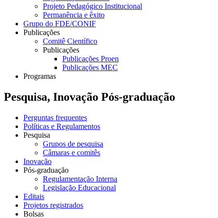
Projeto Pedagógico Institucional
Permanência e êxito
Grupo do FDE/CONIF
Publicações
Comitê Científico
Publicações
Publicações Proen
Publicações MEC
Programas
Pesquisa, Inovação Pós-graduação
Perguntas frequentes
Políticas e Regulamentos
Pesquisa
Grupos de pesquisa
Câmaras e comitês
Inovação
Pós-graduação
Regulamentação Interna
Legislação Educacional
Editais
Projetos registrados
Bolsas