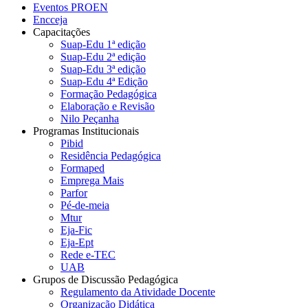
Eventos PROEN
Encceja
Capacitações
Suap-Edu 1ª edição
Suap-Edu 2ª edição
Suap-Edu 3ª edição
Suap-Edu 4ª Edição
Formação Pedagógica
Elaboração e Revisão
Nilo Peçanha
Programas Institucionais
Pibid
Residência Pedagógica
Formaped
Emprega Mais
Parfor
Pé-de-meia
Mtur
Eja-Fic
Eja-Ept
Rede e-TEC
UAB
Grupos de Discussão Pedagógica
Regulamento da Atividade Docente
Organização Didática