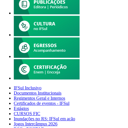
IFSul Inclusivo
Documentos Institucionais
Regimentos Geral e Internos
Certificados de eventos - IFSul
Estágios
CURSOS FIC
Inundações no RS: IFSul em ação
Jogos Intercâmpus 2026