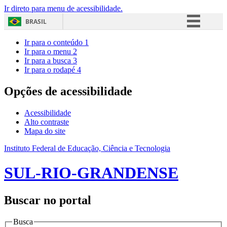
Ir direto para menu de acessibilidade.
BRASIL
Simplifique!
Ir para o conteúdo
1
Ir para o menu
2
Comunica BR
Ir para a busca
3
Ir para o rodapé
4
Participe
Acesso à informação
Opções de acessibilidade
Legislação
Acessibilidade
Canais
Alto contraste
Mapa do site
Instituto Federal de Educação, Ciência e Tecnologia
SUL-RIO-GRANDENSE
Buscar no portal
Busca