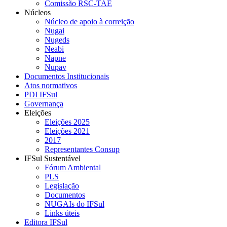
Comissão RSC-TAE
Núcleos
Núcleo de apoio à correição
Nugai
Nugeds
Neabi
Napne
Nupav
Documentos Institucionais
Atos normativos
PDI IFSul
Governança
Eleições
Eleições 2025
Eleições 2021
2017
Representantes Consup
IFSul Sustentável
Fórum Ambiental
PLS
Legislação
Documentos
NUGAIs do IFSul
Links úteis
Editora IFSul