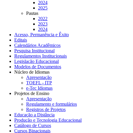
2024
2025
Pautas
2022
2023
2024
Acesso, Permanência e Êxito
Editais
Calendários Acadêmicos
Pesquisa Institucional
Regulamentos Institucionais
Legislação Educacional
Modelos de Documentos
Núcleo de Idiomas
Apresentação
TOEFL - ITP
e-Tec Idiomas
Projetos de Ensino
Apresentação
Regulamento e formulários
Registros de Projetos
Educação a Distância
Produção e Tecnologia Educacional
Catálogo de Cursos
Cursos Binacionais