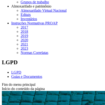
Grupos de trabalho
Almoxarifado e patrimônio
Almoxarifado Virtual Nacional
Editais
Inventários
Instruções Normativas PROAP
2017
2018
2019
2020
2021
2023
Normas Correlatas
LGPD
LGPD
Guias e Documentos
Fim do menu principal
Início do conteúdo da página