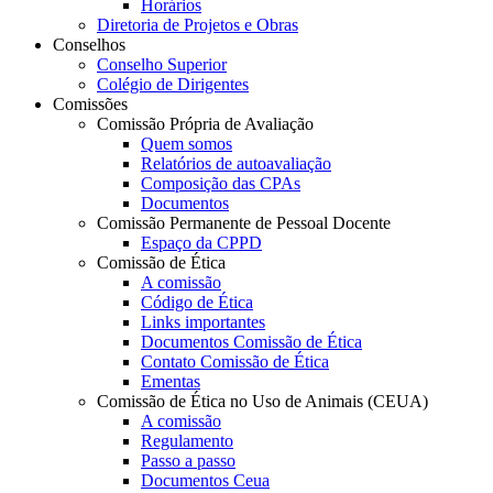
Horários
Diretoria de Projetos e Obras
Conselhos
Conselho Superior
Colégio de Dirigentes
Comissões
Comissão Própria de Avaliação
Quem somos
Relatórios de autoavaliação
Composição das CPAs
Documentos
Comissão Permanente de Pessoal Docente
Espaço da CPPD
Comissão de Ética
A comissão
Código de Ética
Links importantes
Documentos Comissão de Ética
Contato Comissão de Ética
Ementas
Comissão de Ética no Uso de Animais (CEUA)
A comissão
Regulamento
Passo a passo
Documentos Ceua