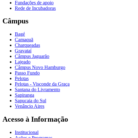
Fundações de apoio
Rede de Incubadoras
Câmpus
Bagé
Camaquã
Charqueadas
Gravataí
Câmpus Jaguarão
Lajeado
Câmpus Novo Hamburgo
Passo Fundo
Pelotas
Pelotas - Visconde da Graça
Santana do Livramento
Sapiranga
Sapucaia do Sul
Venâncio Aires
Acesso à Informação
Institucional
Ações e Programas