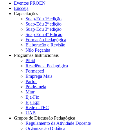
Eventos PROEN
Encceja
Capacitações
Suap-Edu 1ª edição
Suap-Edu 2ª edição
Suap-Edu 3ª edição
Suap-Edu 4ª Edição
Formação Pedagógica
Elaboração e Revisão
Nilo Peçanha
Programas Institucionais
Pibid
Residência Pedagógica
Formaped
Emprega Mais
Parfor
Pé-de-meia
Mtur
Eja-Fic
Eja-Ept
Rede e-TEC
UAB
Grupos de Discussão Pedagógica
Regulamento da Atividade Docente
Organização Didática