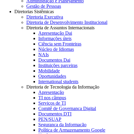
Administração e Planejamento
Gestão de Pessoas
Diretorias Sistêmicas
Diretoria Executiva
Diretoria de Desenvolvimento Institucional
Diretoria de Assuntos Internacionais
Apresentação Dai
Informações úteis
Ciência sem Fronteiras
Núcleo de Idiomas
NAIs
Documentos Dai
Instituições parceiras
Mobilidade
Oportunidades
International students
Diretoria de Tecnologia da Informação
Apresentação
TI nos câmpus
Serviços de TI
Comitê de Governança Digital
Documentos DTI
PEN/SUAP
Segurança da Informação
Política de Armazenamento Google