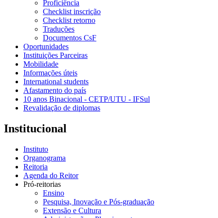
Proficiência
Checklist inscrição
Checklist retorno
Traduções
Documentos CsF
Oportunidades
Instituições Parceiras
Mobilidade
Informações úteis
International students
Afastamento do país
10 anos Binacional - CETP/UTU - IFSul
Revalidação de diplomas
Institucional
Instituto
Organograma
Reitoria
Agenda do Reitor
Pró-reitorias
Ensino
Pesquisa, Inovação e Pós-graduação
Extensão e Cultura