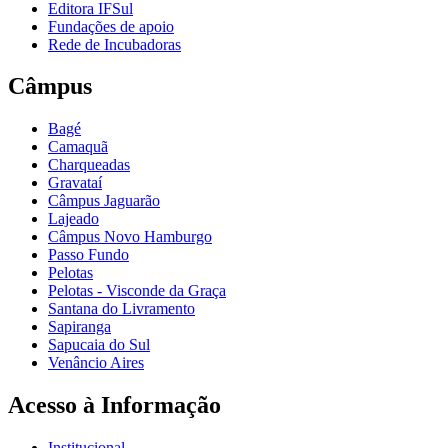
Editora IFSul
Fundações de apoio
Rede de Incubadoras
Câmpus
Bagé
Camaquã
Charqueadas
Gravataí
Câmpus Jaguarão
Lajeado
Câmpus Novo Hamburgo
Passo Fundo
Pelotas
Pelotas - Visconde da Graça
Santana do Livramento
Sapiranga
Sapucaia do Sul
Venâncio Aires
Acesso à Informação
Institucional