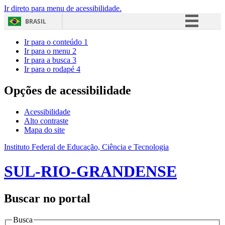
Ir direto para menu de acessibilidade.
BRASIL
Simplifique!
Ir para o conteúdo
1
Ir para o menu
2
Comunica BR
Ir para a busca
3
Ir para o rodapé
4
Participe
Acesso à informação
Opções de acessibilidade
Legislação
Acessibilidade
Canais
Alto contraste
Mapa do site
Instituto Federal de Educação, Ciência e Tecnologia
SUL-RIO-GRANDENSE
Buscar no portal
Busca