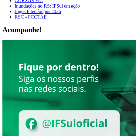
CURSOS FIC
Inundações no RS: IFSul em ação
Jogos Intercâmpus 2026
RSC - PCCTAE
Acompanhe!