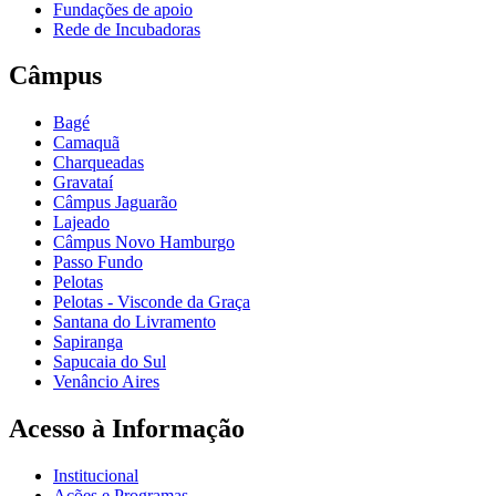
Fundações de apoio
Rede de Incubadoras
Câmpus
Bagé
Camaquã
Charqueadas
Gravataí
Câmpus Jaguarão
Lajeado
Câmpus Novo Hamburgo
Passo Fundo
Pelotas
Pelotas - Visconde da Graça
Santana do Livramento
Sapiranga
Sapucaia do Sul
Venâncio Aires
Acesso à Informação
Institucional
Ações e Programas