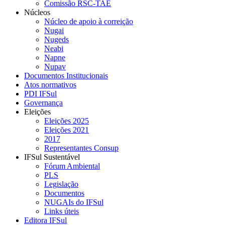
Comissão RSC-TAE
Núcleos
Núcleo de apoio à correição
Nugai
Nugeds
Neabi
Napne
Nupav
Documentos Institucionais
Atos normativos
PDI IFSul
Governança
Eleições
Eleições 2025
Eleições 2021
2017
Representantes Consup
IFSul Sustentável
Fórum Ambiental
PLS
Legislação
Documentos
NUGAIs do IFSul
Links úteis
Editora IFSul