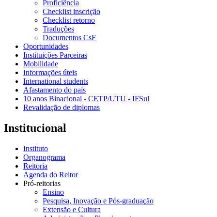
Proficiência
Checklist inscrição
Checklist retorno
Traduções
Documentos CsF
Oportunidades
Instituições Parceiras
Mobilidade
Informações úteis
International students
Afastamento do país
10 anos Binacional - CETP/UTU - IFSul
Revalidação de diplomas
Institucional
Instituto
Organograma
Reitoria
Agenda do Reitor
Pró-reitorias
Ensino
Pesquisa, Inovação e Pós-graduação
Extensão e Cultura