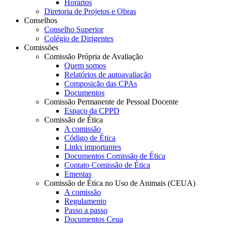
Horários
Diretoria de Projetos e Obras
Conselhos
Conselho Superior
Colégio de Dirigentes
Comissões
Comissão Própria de Avaliação
Quem somos
Relatórios de autoavaliação
Composição das CPAs
Documentos
Comissão Permanente de Pessoal Docente
Espaço da CPPD
Comissão de Ética
A comissão
Código de Ética
Links importantes
Documentos Comissão de Ética
Contato Comissão de Ética
Ementas
Comissão de Ética no Uso de Animais (CEUA)
A comissão
Regulamento
Passo a passo
Documentos Ceua