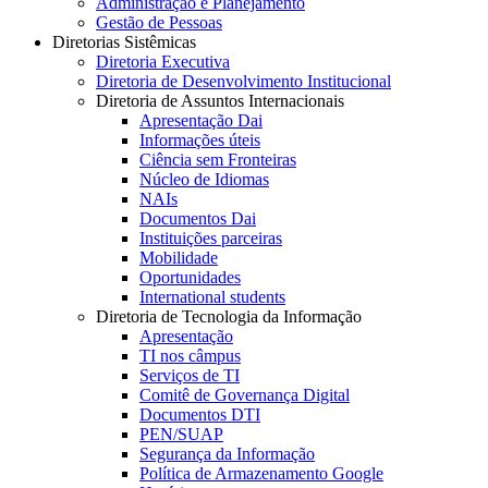
Administração e Planejamento
Gestão de Pessoas
Diretorias Sistêmicas
Diretoria Executiva
Diretoria de Desenvolvimento Institucional
Diretoria de Assuntos Internacionais
Apresentação Dai
Informações úteis
Ciência sem Fronteiras
Núcleo de Idiomas
NAIs
Documentos Dai
Instituições parceiras
Mobilidade
Oportunidades
International students
Diretoria de Tecnologia da Informação
Apresentação
TI nos câmpus
Serviços de TI
Comitê de Governança Digital
Documentos DTI
PEN/SUAP
Segurança da Informação
Política de Armazenamento Google