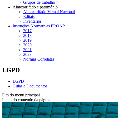
Grupos de trabalho
Almoxarifado e patrimônio
Almoxarifado Virtual Nacional
Editais
Inventários
Instruções Normativas PROAP
2017
2018
2019
2020
2021
2023
Normas Correlatas
LGPD
LGPD
Guias e Documentos
Fim do menu principal
Início do conteúdo da página