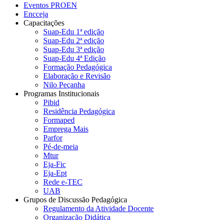
Eventos PROEN
Encceja
Capacitações
Suap-Edu 1ª edição
Suap-Edu 2ª edição
Suap-Edu 3ª edição
Suap-Edu 4ª Edição
Formação Pedagógica
Elaboração e Revisão
Nilo Peçanha
Programas Institucionais
Pibid
Residência Pedagógica
Formaped
Emprega Mais
Parfor
Pé-de-meia
Mtur
Eja-Fic
Eja-Ept
Rede e-TEC
UAB
Grupos de Discussão Pedagógica
Regulamento da Atividade Docente
Organização Didática