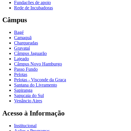
Fundações de apoio
Rede de Incubadoras
Câmpus
Bagé
Camaquã
Charqueadas
Gravataí
Câmpus Jaguarão
Lajeado
Câmpus Novo Hamburgo
Passo Fundo
Pelotas
Pelotas - Visconde da Graça
Santana do Livramento
Sapiranga
Sapucaia do Sul
Venâncio Aires
Acesso à Informação
Institucional
Ações e Programas