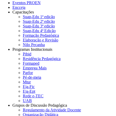
Eventos PROEN
Encceja
Capacitações
Suap-Edu 1ª edição
Suap-Edu 2ª edição
Suap-Edu 3ª edição
Suap-Edu 4ª Edição
Formação Pedagógica
Elaboração e Revisão
Nilo Peçanha
Programas Institucionais
Pibid
Residência Pedagógica
Formaped
Emprega Mais
Parfor
Pé-de-meia
Mtur
Eja-Fic
Eja-Ept
Rede e-TEC
UAB
Grupos de Discussão Pedagógica
Regulamento da Atividade Docente
Organização Didática