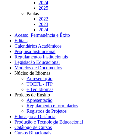
2024
2025
Pautas
2022
2023
2024
Acesso, Permanência e Êxito
Editais
Calendários Acadêmicos
Pesquisa Institucional
Regulamentos Institucionais
Legislação Educacional
Modelos de Documentos
Núcleo de Idiomas
Apresentação
TOEFL - ITP
e-Tec Idiomas
Projetos de Ensino
Apresentação
Regulamento e formulários
Registros de Projetos
Educação a Distância
Produção e Tecnologia Educacional
Catálogo de Cursos
Cursos Binacionais