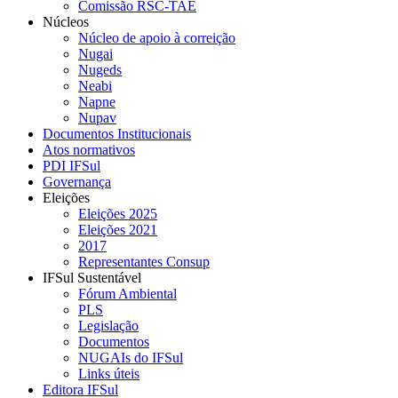
Comissão RSC-TAE
Núcleos
Núcleo de apoio à correição
Nugai
Nugeds
Neabi
Napne
Nupav
Documentos Institucionais
Atos normativos
PDI IFSul
Governança
Eleições
Eleições 2025
Eleições 2021
2017
Representantes Consup
IFSul Sustentável
Fórum Ambiental
PLS
Legislação
Documentos
NUGAIs do IFSul
Links úteis
Editora IFSul