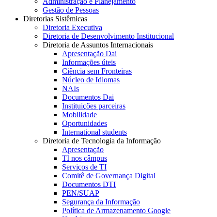
Administração e Planejamento
Gestão de Pessoas
Diretorias Sistêmicas
Diretoria Executiva
Diretoria de Desenvolvimento Institucional
Diretoria de Assuntos Internacionais
Apresentação Dai
Informações úteis
Ciência sem Fronteiras
Núcleo de Idiomas
NAIs
Documentos Dai
Instituições parceiras
Mobilidade
Oportunidades
International students
Diretoria de Tecnologia da Informação
Apresentação
TI nos câmpus
Serviços de TI
Comitê de Governança Digital
Documentos DTI
PEN/SUAP
Segurança da Informação
Política de Armazenamento Google