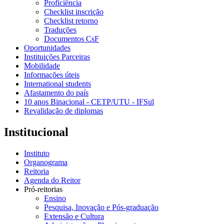
Proficiência
Checklist inscrição
Checklist retorno
Traduções
Documentos CsF
Oportunidades
Instituições Parceiras
Mobilidade
Informações úteis
International students
Afastamento do país
10 anos Binacional - CETP/UTU - IFSul
Revalidação de diplomas
Institucional
Instituto
Organograma
Reitoria
Agenda do Reitor
Pró-reitorias
Ensino
Pesquisa, Inovação e Pós-graduação
Extensão e Cultura