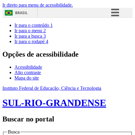
Ir direto para menu de acessibilidade.
BRASIL
Simplifique!
Ir para o conteúdo
1
Ir para o menu
2
Comunica BR
Ir para a busca
3
Ir para o rodapé
4
Participe
Acesso à informação
Opções de acessibilidade
Legislação
Acessibilidade
Canais
Alto contraste
Mapa do site
Instituto Federal de Educação, Ciência e Tecnologia
SUL-RIO-GRANDENSE
Buscar no portal
Busca