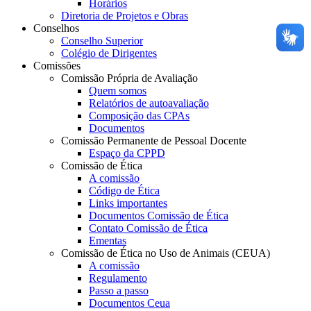
Horários
Diretoria de Projetos e Obras
Conselhos
Conselho Superior
Colégio de Dirigentes
Comissões
Comissão Própria de Avaliação
Quem somos
Relatórios de autoavaliação
Composição das CPAs
Documentos
Comissão Permanente de Pessoal Docente
Espaço da CPPD
Comissão de Ética
A comissão
Código de Ética
Links importantes
Documentos Comissão de Ética
Contato Comissão de Ética
Ementas
Comissão de Ética no Uso de Animais (CEUA)
A comissão
Regulamento
Passo a passo
Documentos Ceua