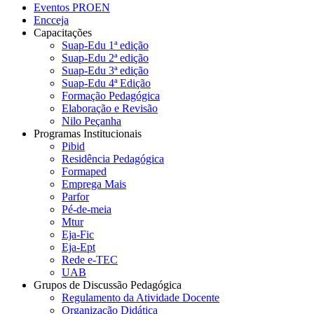
Eventos PROEN
Encceja
Capacitações
Suap-Edu 1ª edição
Suap-Edu 2ª edição
Suap-Edu 3ª edição
Suap-Edu 4ª Edição
Formação Pedagógica
Elaboração e Revisão
Nilo Peçanha
Programas Institucionais
Pibid
Residência Pedagógica
Formaped
Emprega Mais
Parfor
Pé-de-meia
Mtur
Eja-Fic
Eja-Ept
Rede e-TEC
UAB
Grupos de Discussão Pedagógica
Regulamento da Atividade Docente
Organização Didática