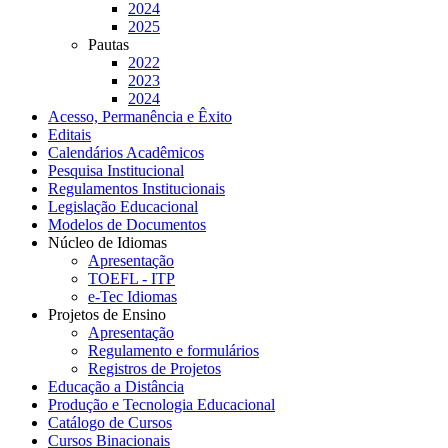
2024
2025
Pautas
2022
2023
2024
Acesso, Permanência e Êxito
Editais
Calendários Acadêmicos
Pesquisa Institucional
Regulamentos Institucionais
Legislação Educacional
Modelos de Documentos
Núcleo de Idiomas
Apresentação
TOEFL - ITP
e-Tec Idiomas
Projetos de Ensino
Apresentação
Regulamento e formulários
Registros de Projetos
Educação a Distância
Produção e Tecnologia Educacional
Catálogo de Cursos
Cursos Binacionais