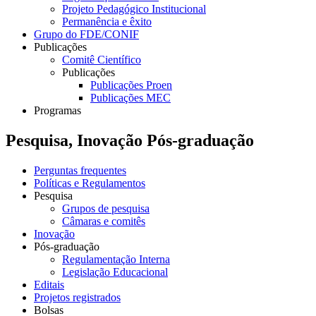
Projeto Pedagógico Institucional
Permanência e êxito
Grupo do FDE/CONIF
Publicações
Comitê Científico
Publicações
Publicações Proen
Publicações MEC
Programas
Pesquisa, Inovação Pós-graduação
Perguntas frequentes
Políticas e Regulamentos
Pesquisa
Grupos de pesquisa
Câmaras e comitês
Inovação
Pós-graduação
Regulamentação Interna
Legislação Educacional
Editais
Projetos registrados
Bolsas