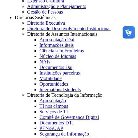
Extensão e Cultura
Administração e Planejamento
Gestão de Pessoas
Diretorias Sistêmicas
Diretoria Executiva
Diretoria de Desenvolvimento Institucional
Diretoria de Assuntos Internacionais
Apresentação Dai
Informações úteis
Ciência sem Fronteiras
Núcleo de Idiomas
NAIs
Documentos Dai
Instituições parceiras
Mobilidade
Oportunidades
International students
Diretoria de Tecnologia da Informação
Apresentação
TI nos câmpus
Serviços de TI
Comitê de Governança Digital
Documentos DTI
PEN/SUAP
Segurança da Informação