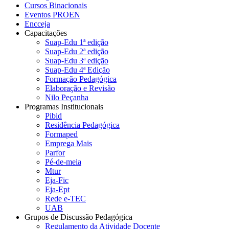
Cursos Binacionais
Eventos PROEN
Encceja
Capacitações
Suap-Edu 1ª edição
Suap-Edu 2ª edição
Suap-Edu 3ª edição
Suap-Edu 4ª Edição
Formação Pedagógica
Elaboração e Revisão
Nilo Peçanha
Programas Institucionais
Pibid
Residência Pedagógica
Formaped
Emprega Mais
Parfor
Pé-de-meia
Mtur
Eja-Fic
Eja-Ept
Rede e-TEC
UAB
Grupos de Discussão Pedagógica
Regulamento da Atividade Docente