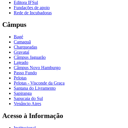
Editora IFSul
Fundações de apoio
Rede de Incubadoras
Câmpus
Bagé
Camaquã
Charqueadas
Gravataí
Câmpus Jaguarão
Lajeado
Câmpus Novo Hamburgo
Passo Fundo
Pelotas
Pelotas - Visconde da Graça
Santana do Livramento
Sapiranga
Sapucaia do Sul
Venâncio Aires
Acesso à Informação
Institucional