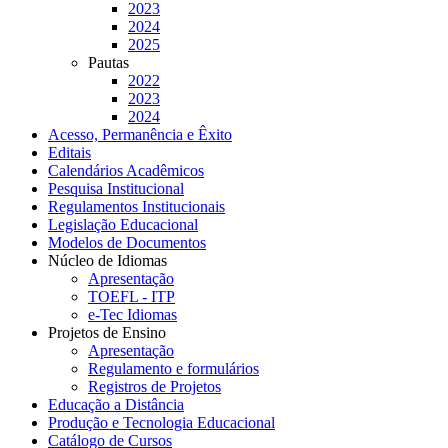
2023
2024
2025
Pautas
2022
2023
2024
Acesso, Permanência e Êxito
Editais
Calendários Acadêmicos
Pesquisa Institucional
Regulamentos Institucionais
Legislação Educacional
Modelos de Documentos
Núcleo de Idiomas
Apresentação
TOEFL - ITP
e-Tec Idiomas
Projetos de Ensino
Apresentação
Regulamento e formulários
Registros de Projetos
Educação a Distância
Produção e Tecnologia Educacional
Catálogo de Cursos