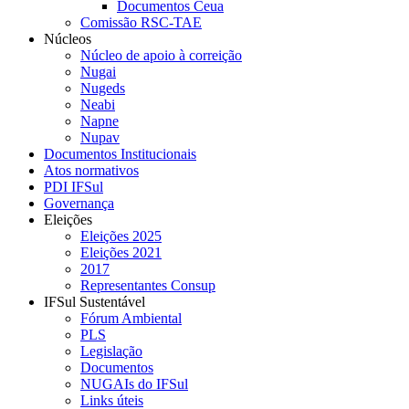
Documentos Ceua
Comissão RSC-TAE
Núcleos
Núcleo de apoio à correição
Nugai
Nugeds
Neabi
Napne
Nupav
Documentos Institucionais
Atos normativos
PDI IFSul
Governança
Eleições
Eleições 2025
Eleições 2021
2017
Representantes Consup
IFSul Sustentável
Fórum Ambiental
PLS
Legislação
Documentos
NUGAIs do IFSul
Links úteis