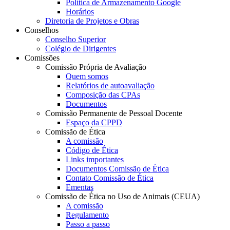
Política de Armazenamento Google
Horários
Diretoria de Projetos e Obras
Conselhos
Conselho Superior
Colégio de Dirigentes
Comissões
Comissão Própria de Avaliação
Quem somos
Relatórios de autoavaliação
Composição das CPAs
Documentos
Comissão Permanente de Pessoal Docente
Espaço da CPPD
Comissão de Ética
A comissão
Código de Ética
Links importantes
Documentos Comissão de Ética
Contato Comissão de Ética
Ementas
Comissão de Ética no Uso de Animais (CEUA)
A comissão
Regulamento
Passo a passo