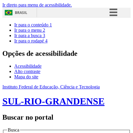
Ir direto para menu de acessibilidade.
BRASIL
Simplifique!
Ir para o conteúdo
1
Ir para o menu
2
Comunica BR
Ir para a busca
3
Ir para o rodapé
4
Participe
Acesso à informação
Opções de acessibilidade
Legislação
Acessibilidade
Canais
Alto contraste
Mapa do site
Instituto Federal de Educação, Ciência e Tecnologia
SUL-RIO-GRANDENSE
Buscar no portal
Busca