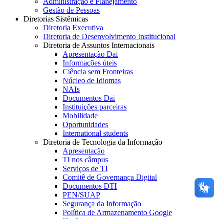
Administração e Planejamento
Gestão de Pessoas
Diretorias Sistêmicas
Diretoria Executiva
Diretoria de Desenvolvimento Institucional
Diretoria de Assuntos Internacionais
Apresentação Dai
Informações úteis
Ciência sem Fronteiras
Núcleo de Idiomas
NAIs
Documentos Dai
Instituições parceiras
Mobilidade
Oportunidades
International students
Diretoria de Tecnologia da Informação
Apresentação
TI nos câmpus
Serviços de TI
Comitê de Governança Digital
Documentos DTI
PEN/SUAP
Segurança da Informação
Política de Armazenamento Google