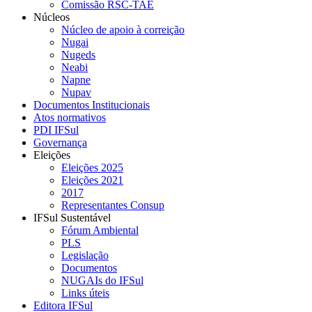
Comissão RSC-TAE
Núcleos
Núcleo de apoio à correição
Nugai
Nugeds
Neabi
Napne
Nupav
Documentos Institucionais
Atos normativos
PDI IFSul
Governança
Eleições
Eleições 2025
Eleições 2021
2017
Representantes Consup
IFSul Sustentável
Fórum Ambiental
PLS
Legislação
Documentos
NUGAIs do IFSul
Links úteis
Editora IFSul