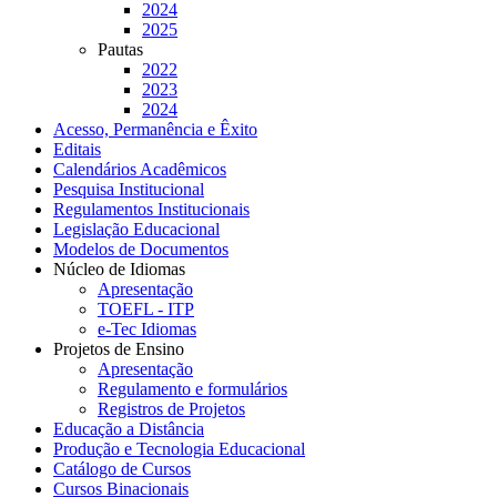
2024
2025
Pautas
2022
2023
2024
Acesso, Permanência e Êxito
Editais
Calendários Acadêmicos
Pesquisa Institucional
Regulamentos Institucionais
Legislação Educacional
Modelos de Documentos
Núcleo de Idiomas
Apresentação
TOEFL - ITP
e-Tec Idiomas
Projetos de Ensino
Apresentação
Regulamento e formulários
Registros de Projetos
Educação a Distância
Produção e Tecnologia Educacional
Catálogo de Cursos
Cursos Binacionais