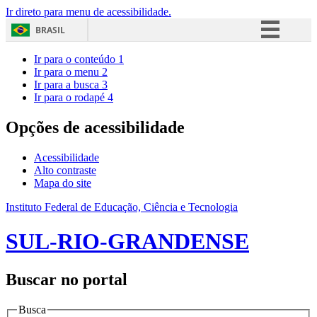
Ir direto para menu de acessibilidade.
BRASIL
Simplifique!
Ir para o conteúdo
1
Ir para o menu
2
Comunica BR
Ir para a busca
3
Ir para o rodapé
4
Participe
Acesso à informação
Opções de acessibilidade
Legislação
Acessibilidade
Canais
Alto contraste
Mapa do site
Instituto Federal de Educação, Ciência e Tecnologia
SUL-RIO-GRANDENSE
Buscar no portal
Busca