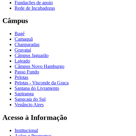
Fundações de apoio
Rede de Incubadoras
Câmpus
Bagé
Camaquã
Charqueadas
Gravataí
Câmpus Jaguarão
Lajeado
Câmpus Novo Hamburgo
Passo Fundo
Pelotas
Pelotas - Visconde da Graça
Santana do Livramento
Sapiranga
Sapucaia do Sul
Venâncio Aires
Acesso à Informação
Institucional
Ações e Programas