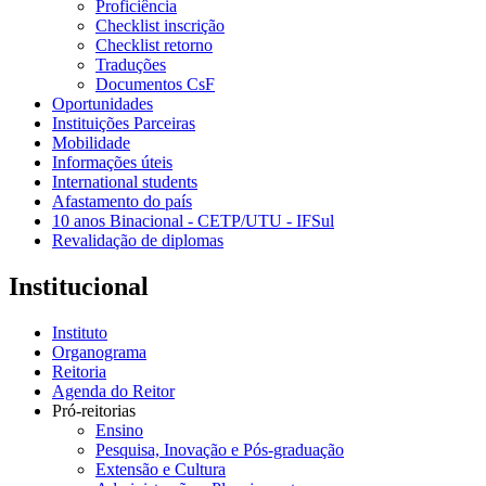
Proficiência
Checklist inscrição
Checklist retorno
Traduções
Documentos CsF
Oportunidades
Instituições Parceiras
Mobilidade
Informações úteis
International students
Afastamento do país
10 anos Binacional - CETP/UTU - IFSul
Revalidação de diplomas
Institucional
Instituto
Organograma
Reitoria
Agenda do Reitor
Pró-reitorias
Ensino
Pesquisa, Inovação e Pós-graduação
Extensão e Cultura