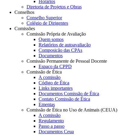
Horários
Diretoria de Projetos e Obras
Conselhos
Conselho Superior
Colégio de Dirigentes
Comissões
Comissão Própria de Avaliação
Quem somos
Relatórios de autoavaliação
Composição das CPAs
Documentos
Comissão Permanente de Pessoal Docente
Espaço da CPPD
Comissão de Ética
A comissão
Código de Ética
Links importantes
Documentos Comissão de Ética
Contato Comissão de Ética
Ementas
Comissão de Ética no Uso de Animais (CEUA)
A comissão
Regulamento
Passo a passo
Documentos Ceua