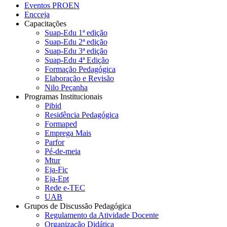
Eventos PROEN
Encceja
Capacitações
Suap-Edu 1ª edição
Suap-Edu 2ª edição
Suap-Edu 3ª edição
Suap-Edu 4ª Edição
Formação Pedagógica
Elaboração e Revisão
Nilo Peçanha
Programas Institucionais
Pibid
Residência Pedagógica
Formaped
Emprega Mais
Parfor
Pé-de-meia
Mtur
Eja-Fic
Eja-Ept
Rede e-TEC
UAB
Grupos de Discussão Pedagógica
Regulamento da Atividade Docente
Organização Didática