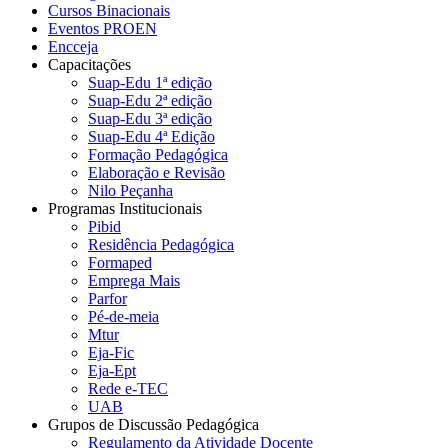
Cursos Binacionais
Eventos PROEN
Encceja
Capacitações
Suap-Edu 1ª edição
Suap-Edu 2ª edição
Suap-Edu 3ª edição
Suap-Edu 4ª Edição
Formação Pedagógica
Elaboração e Revisão
Nilo Peçanha
Programas Institucionais
Pibid
Residência Pedagógica
Formaped
Emprega Mais
Parfor
Pé-de-meia
Mtur
Eja-Fic
Eja-Ept
Rede e-TEC
UAB
Grupos de Discussão Pedagógica
Regulamento da Atividade Docente