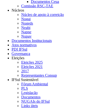
Documentos Ceua
Comissão RSC-TAE
Núcleos
Núcleo de apoio à correição
Nugai
Nugeds
Neabi
Napne
Nupav
Documentos Institucionais
Atos normativos
PDI IFSul
Governança
Eleições
Eleições 2025
Eleições 2021
2017
Representantes Consup
IFSul Sustentável
Fórum Ambiental
PLS
Legislação
Documentos
NUGAIs do IFSul
Links úteis