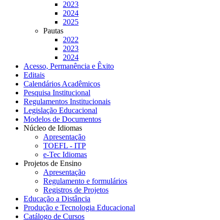
2023
2024
2025
Pautas
2022
2023
2024
Acesso, Permanência e Êxito
Editais
Calendários Acadêmicos
Pesquisa Institucional
Regulamentos Institucionais
Legislação Educacional
Modelos de Documentos
Núcleo de Idiomas
Apresentação
TOEFL - ITP
e-Tec Idiomas
Projetos de Ensino
Apresentação
Regulamento e formulários
Registros de Projetos
Educação a Distância
Produção e Tecnologia Educacional
Catálogo de Cursos