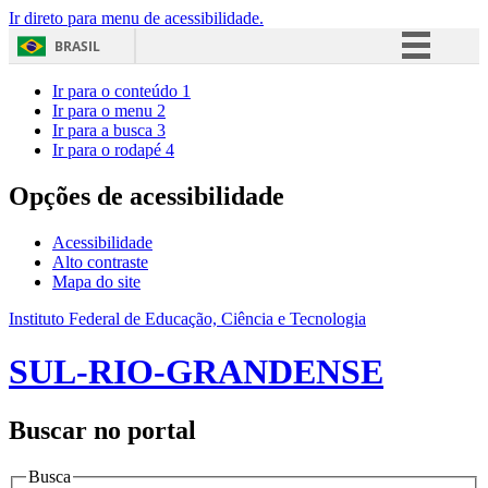
Ir direto para menu de acessibilidade.
BRASIL
Simplifique!
Ir para o conteúdo
1
Ir para o menu
2
Comunica BR
Ir para a busca
3
Ir para o rodapé
4
Participe
Acesso à informação
Opções de acessibilidade
Legislação
Acessibilidade
Canais
Alto contraste
Mapa do site
Instituto Federal de Educação, Ciência e Tecnologia
SUL-RIO-GRANDENSE
Buscar no portal
Busca