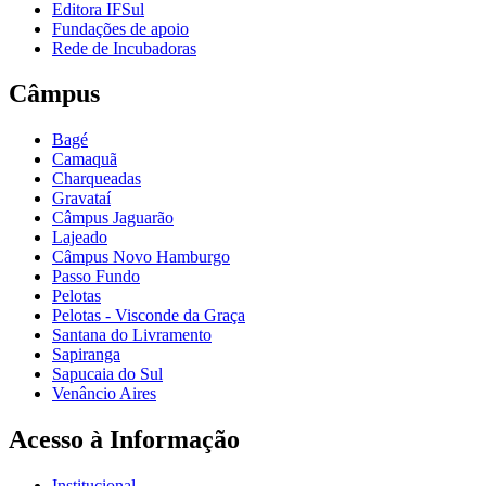
Editora IFSul
Fundações de apoio
Rede de Incubadoras
Câmpus
Bagé
Camaquã
Charqueadas
Gravataí
Câmpus Jaguarão
Lajeado
Câmpus Novo Hamburgo
Passo Fundo
Pelotas
Pelotas - Visconde da Graça
Santana do Livramento
Sapiranga
Sapucaia do Sul
Venâncio Aires
Acesso à Informação
Institucional