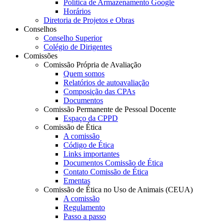
Política de Armazenamento Google
Horários
Diretoria de Projetos e Obras
Conselhos
Conselho Superior
Colégio de Dirigentes
Comissões
Comissão Própria de Avaliação
Quem somos
Relatórios de autoavaliação
Composição das CPAs
Documentos
Comissão Permanente de Pessoal Docente
Espaço da CPPD
Comissão de Ética
A comissão
Código de Ética
Links importantes
Documentos Comissão de Ética
Contato Comissão de Ética
Ementas
Comissão de Ética no Uso de Animais (CEUA)
A comissão
Regulamento
Passo a passo