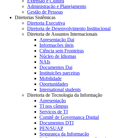
Extensão e Cultura
Administração e Planejamento
Gestão de Pessoas
Diretorias Sistêmicas
Diretoria Executiva
Diretoria de Desenvolvimento Institucional
Diretoria de Assuntos Internacionais
Apresentação Dai
Informações úteis
Ciência sem Fronteiras
Núcleo de Idiomas
NAIs
Documentos Dai
Instituições parceiras
Mobilidade
Oportunidades
International students
Diretoria de Tecnologia da Informação
Apresentação
TI nos câmpus
Serviços de TI
Comitê de Governança Digital
Documentos DTI
PEN/SUAP
Segurança da Informação