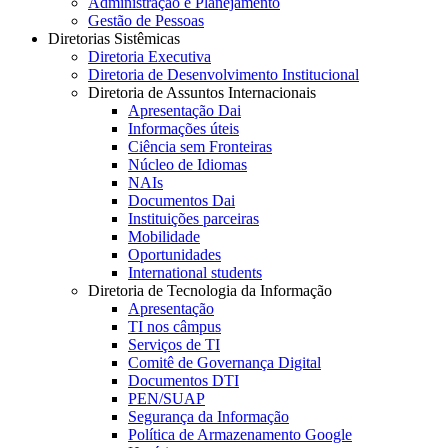
Administração e Planejamento
Gestão de Pessoas
Diretorias Sistêmicas
Diretoria Executiva
Diretoria de Desenvolvimento Institucional
Diretoria de Assuntos Internacionais
Apresentação Dai
Informações úteis
Ciência sem Fronteiras
Núcleo de Idiomas
NAIs
Documentos Dai
Instituições parceiras
Mobilidade
Oportunidades
International students
Diretoria de Tecnologia da Informação
Apresentação
TI nos câmpus
Serviços de TI
Comitê de Governança Digital
Documentos DTI
PEN/SUAP
Segurança da Informação
Política de Armazenamento Google