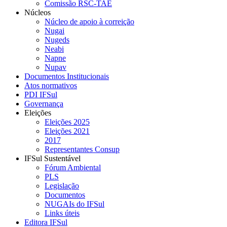
Comissão RSC-TAE
Núcleos
Núcleo de apoio à correição
Nugai
Nugeds
Neabi
Napne
Nupav
Documentos Institucionais
Atos normativos
PDI IFSul
Governança
Eleições
Eleições 2025
Eleições 2021
2017
Representantes Consup
IFSul Sustentável
Fórum Ambiental
PLS
Legislação
Documentos
NUGAIs do IFSul
Links úteis
Editora IFSul