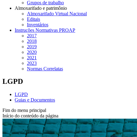
Grupos de trabalho
Almoxarifado e patrimônio
Almoxarifado Virtual Nacional
Editais
Inventários
Instruções Normativas PROAP
2017
2018
2019
2020
2021
2023
Normas Correlatas
LGPD
LGPD
Guias e Documentos
Fim do menu principal
Início do conteúdo da página