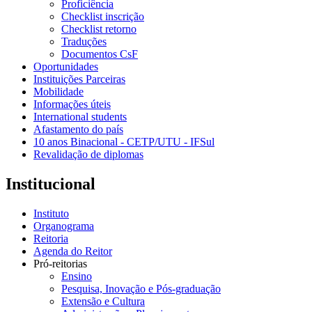
Proficiência
Checklist inscrição
Checklist retorno
Traduções
Documentos CsF
Oportunidades
Instituições Parceiras
Mobilidade
Informações úteis
International students
Afastamento do país
10 anos Binacional - CETP/UTU - IFSul
Revalidação de diplomas
Institucional
Instituto
Organograma
Reitoria
Agenda do Reitor
Pró-reitorias
Ensino
Pesquisa, Inovação e Pós-graduação
Extensão e Cultura