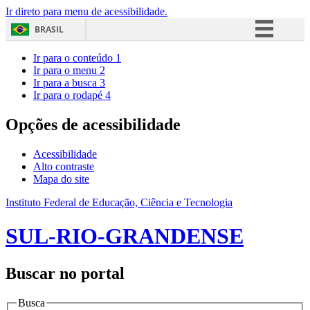
Ir direto para menu de acessibilidade.
BRASIL
Simplifique!
Ir para o conteúdo
1
Ir para o menu
2
Comunica BR
Ir para a busca
3
Ir para o rodapé
4
Participe
Acesso à informação
Opções de acessibilidade
Legislação
Acessibilidade
Canais
Alto contraste
Mapa do site
Instituto Federal de Educação, Ciência e Tecnologia
SUL-RIO-GRANDENSE
Buscar no portal
Busca