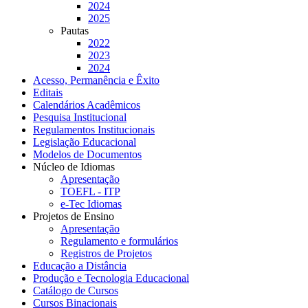
2024
2025
Pautas
2022
2023
2024
Acesso, Permanência e Êxito
Editais
Calendários Acadêmicos
Pesquisa Institucional
Regulamentos Institucionais
Legislação Educacional
Modelos de Documentos
Núcleo de Idiomas
Apresentação
TOEFL - ITP
e-Tec Idiomas
Projetos de Ensino
Apresentação
Regulamento e formulários
Registros de Projetos
Educação a Distância
Produção e Tecnologia Educacional
Catálogo de Cursos
Cursos Binacionais