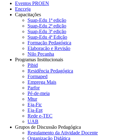
Eventos PROEN
Encceja
Capacitações
Suap-Edu 1ª edição
Suap-Edu 2ª edição
Suap-Edu 3ª edição
Suap-Edu 4ª Edição
Formação Pedagógica
Elaboração e Revisão
Nilo Peçanha
Programas Institucionais
Pibid
Residência Pedagógica
Formaped
Emprega Mais
Parfor
Pé-de-meia
Mtur
Eja-Fic
Eja-Ept
Rede e-TEC
UAB
Grupos de Discussão Pedagógica
Regulamento da Atividade Docente
Organização Didática