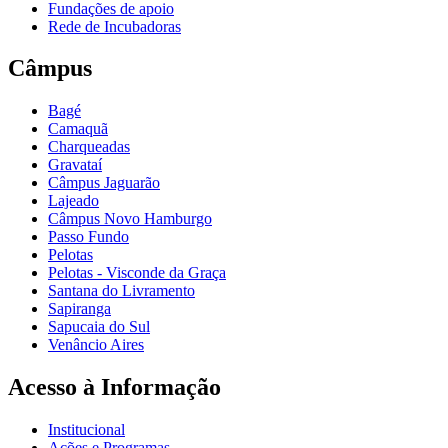
Fundações de apoio
Rede de Incubadoras
Câmpus
Bagé
Camaquã
Charqueadas
Gravataí
Câmpus Jaguarão
Lajeado
Câmpus Novo Hamburgo
Passo Fundo
Pelotas
Pelotas - Visconde da Graça
Santana do Livramento
Sapiranga
Sapucaia do Sul
Venâncio Aires
Acesso à Informação
Institucional
Ações e Programas