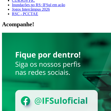
CURSOS FIC
Inundações no RS: IFSul em ação
Jogos Intercâmpus 2026
RSC - PCCTAE
Acompanhe!