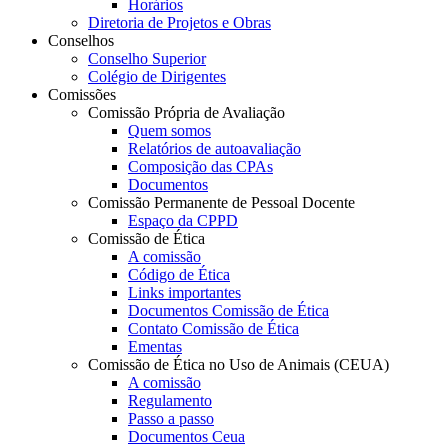
Horários
Diretoria de Projetos e Obras
Conselhos
Conselho Superior
Colégio de Dirigentes
Comissões
Comissão Própria de Avaliação
Quem somos
Relatórios de autoavaliação
Composição das CPAs
Documentos
Comissão Permanente de Pessoal Docente
Espaço da CPPD
Comissão de Ética
A comissão
Código de Ética
Links importantes
Documentos Comissão de Ética
Contato Comissão de Ética
Ementas
Comissão de Ética no Uso de Animais (CEUA)
A comissão
Regulamento
Passo a passo
Documentos Ceua