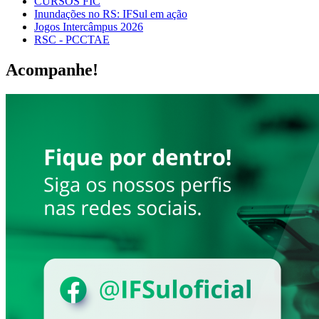
CURSOS FIC
Inundações no RS: IFSul em ação
Jogos Intercâmpus 2026
RSC - PCCTAE
Acompanhe!