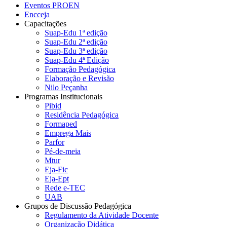
Eventos PROEN
Encceja
Capacitações
Suap-Edu 1ª edição
Suap-Edu 2ª edição
Suap-Edu 3ª edição
Suap-Edu 4ª Edição
Formação Pedagógica
Elaboração e Revisão
Nilo Peçanha
Programas Institucionais
Pibid
Residência Pedagógica
Formaped
Emprega Mais
Parfor
Pé-de-meia
Mtur
Eja-Fic
Eja-Ept
Rede e-TEC
UAB
Grupos de Discussão Pedagógica
Regulamento da Atividade Docente
Organização Didática