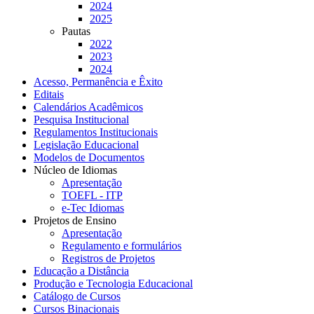
2024
2025
Pautas
2022
2023
2024
Acesso, Permanência e Êxito
Editais
Calendários Acadêmicos
Pesquisa Institucional
Regulamentos Institucionais
Legislação Educacional
Modelos de Documentos
Núcleo de Idiomas
Apresentação
TOEFL - ITP
e-Tec Idiomas
Projetos de Ensino
Apresentação
Regulamento e formulários
Registros de Projetos
Educação a Distância
Produção e Tecnologia Educacional
Catálogo de Cursos
Cursos Binacionais