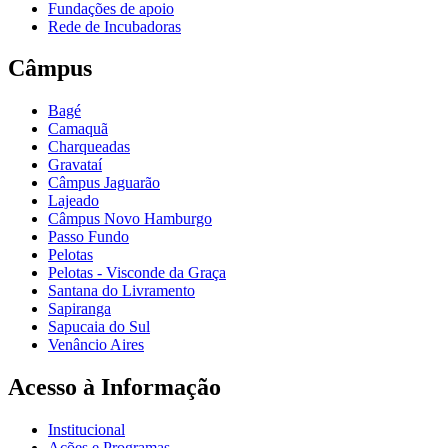
Fundações de apoio
Rede de Incubadoras
Câmpus
Bagé
Camaquã
Charqueadas
Gravataí
Câmpus Jaguarão
Lajeado
Câmpus Novo Hamburgo
Passo Fundo
Pelotas
Pelotas - Visconde da Graça
Santana do Livramento
Sapiranga
Sapucaia do Sul
Venâncio Aires
Acesso à Informação
Institucional
Ações e Programas