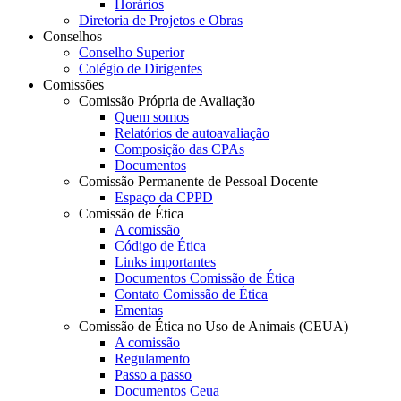
Horários
Diretoria de Projetos e Obras
Conselhos
Conselho Superior
Colégio de Dirigentes
Comissões
Comissão Própria de Avaliação
Quem somos
Relatórios de autoavaliação
Composição das CPAs
Documentos
Comissão Permanente de Pessoal Docente
Espaço da CPPD
Comissão de Ética
A comissão
Código de Ética
Links importantes
Documentos Comissão de Ética
Contato Comissão de Ética
Ementas
Comissão de Ética no Uso de Animais (CEUA)
A comissão
Regulamento
Passo a passo
Documentos Ceua