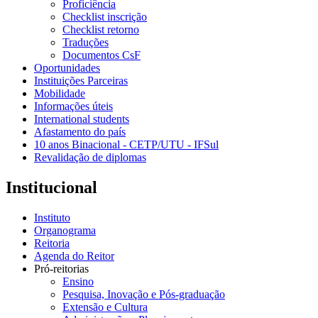
Proficiência
Checklist inscrição
Checklist retorno
Traduções
Documentos CsF
Oportunidades
Instituições Parceiras
Mobilidade
Informações úteis
International students
Afastamento do país
10 anos Binacional - CETP/UTU - IFSul
Revalidação de diplomas
Institucional
Instituto
Organograma
Reitoria
Agenda do Reitor
Pró-reitorias
Ensino
Pesquisa, Inovação e Pós-graduação
Extensão e Cultura