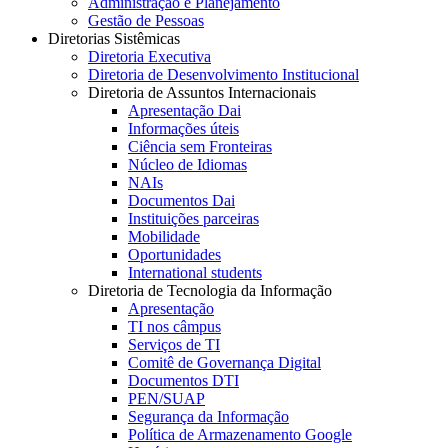
Administração e Planejamento
Gestão de Pessoas
Diretorias Sistêmicas
Diretoria Executiva
Diretoria de Desenvolvimento Institucional
Diretoria de Assuntos Internacionais
Apresentação Dai
Informações úteis
Ciência sem Fronteiras
Núcleo de Idiomas
NAIs
Documentos Dai
Instituições parceiras
Mobilidade
Oportunidades
International students
Diretoria de Tecnologia da Informação
Apresentação
TI nos câmpus
Serviços de TI
Comitê de Governança Digital
Documentos DTI
PEN/SUAP
Segurança da Informação
Política de Armazenamento Google