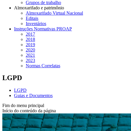
Grupos de trabalho
Almoxarifado e patrimônio
Almoxarifado Virtual Nacional
Editais
Inventários
Instruções Normativas PROAP
2017
2018
2019
2020
2021
2023
Normas Correlatas
LGPD
LGPD
Guias e Documentos
Fim do menu principal
Início do conteúdo da página