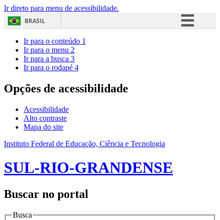
Ir direto para menu de acessibilidade.
BRASIL
Simplifique!
Ir para o conteúdo
1
Ir para o menu
2
Comunica BR
Ir para a busca
3
Ir para o rodapé
4
Participe
Acesso à informação
Opções de acessibilidade
Legislação
Acessibilidade
Canais
Alto contraste
Mapa do site
Instituto Federal de Educação, Ciência e Tecnologia
SUL-RIO-GRANDENSE
Buscar no portal
Busca