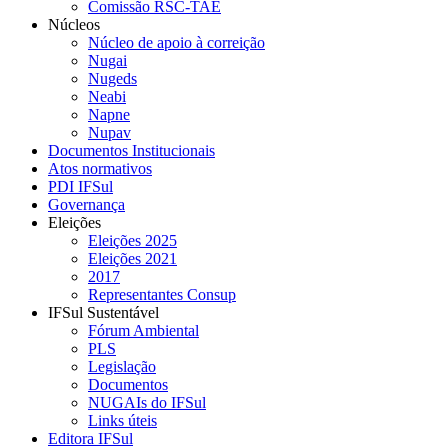
Comissão RSC-TAE
Núcleos
Núcleo de apoio à correição
Nugai
Nugeds
Neabi
Napne
Nupav
Documentos Institucionais
Atos normativos
PDI IFSul
Governança
Eleições
Eleições 2025
Eleições 2021
2017
Representantes Consup
IFSul Sustentável
Fórum Ambiental
PLS
Legislação
Documentos
NUGAIs do IFSul
Links úteis
Editora IFSul