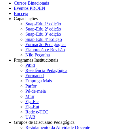
Cursos Binacionais
Eventos PROEN
Encceja
Capacitações
Suap-Edu 1ª edição
Suap-Edu 2ª edição
Suap-Edu 3ª edição
Suap-Edu 4ª Edição
Formação Pedagógica
Elaboração e Revisão
Nilo Peçanha
Programas Institucionais
Pibid
Residência Pedagógica
Formaped
Emprega Mais
Parfor
Pé-de-meia
Mtur
Eja-Fic
Eja-Ept
Rede e-TEC
UAB
Grupos de Discussão Pedagógica
Regulamento da Atividade Docente