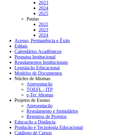
2023
2024
2025
Pautas
2022
2023
2024
Acesso, Permanência e Êxito
Editais
Calendários Acadêmicos
Pesquisa Institucional
Regulamentos Institucionais
Legislação Educacional
Modelos de Documentos
Núcleo de Idiomas
Apresentação
TOEFL - ITP
e-Tec Idiomas
Projetos de Ensino
Apresentação
Regulamento e formulários
Registros de Projetos
Educação a Distância
Produção e Tecnologia Educacional
Catálogo de Cursos