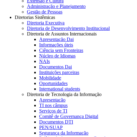
Extensão e Cultura
Administração e Planejamento
Gestão de Pessoas
Diretorias Sistêmicas
Diretoria Executiva
Diretoria de Desenvolvimento Institucional
Diretoria de Assuntos Internacionais
Apresentação Dai
Informações úteis
Ciência sem Fronteiras
Núcleo de Idiomas
NAIs
Documentos Dai
Instituições parceiras
Mobilidade
Oportunidades
International students
Diretoria de Tecnologia da Informação
Apresentação
TI nos câmpus
Serviços de TI
Comitê de Governança Digital
Documentos DTI
PEN/SUAP
Segurança da Informação