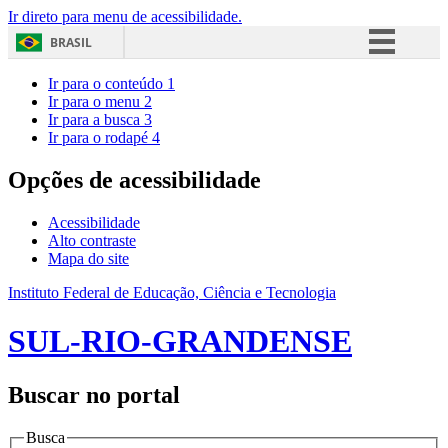
Ir direto para menu de acessibilidade.
BRASIL
Simplifique!
Ir para o conteúdo
1
Ir para o menu
2
Comunica BR
Ir para a busca
3
Ir para o rodapé
4
Participe
Acesso à informação
Opções de acessibilidade
Legislação
Acessibilidade
Canais
Alto contraste
Mapa do site
Instituto Federal de Educação, Ciência e Tecnologia
SUL-RIO-GRANDENSE
Buscar no portal
Busca