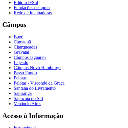
Editora IFSul
Fundações de apoio
Rede de Incubadoras
Câmpus
Bagé
Camaquã
Charqueadas
Gravataí
Câmpus Jaguarão
Lajeado
Câmpus Novo Hamburgo
Passo Fundo
Pelotas
Pelotas - Visconde da Graça
Santana do Livramento
Sapiranga
Sapucaia do Sul
Venâncio Aires
Acesso à Informação
Institucional