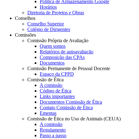
Política de Armazenamento Google
Horários
Diretoria de Projetos e Obras
Conselhos
Conselho Superior
Colégio de Dirigentes
Comissões
Comissão Própria de Avaliação
Quem somos
Relatórios de autoavaliação
Composição das CPAs
Documentos
Comissão Permanente de Pessoal Docente
Espaço da CPPD
Comissão de Ética
A comissão
Código de Ética
Links importantes
Documentos Comissão de Ética
Contato Comissão de Ética
Ementas
Comissão de Ética no Uso de Animais (CEUA)
A comissão
Regulamento
Passo a passo