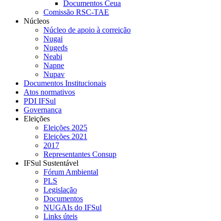
Documentos Ceua
Comissão RSC-TAE
Núcleos
Núcleo de apoio à correição
Nugai
Nugeds
Neabi
Napne
Nupav
Documentos Institucionais
Atos normativos
PDI IFSul
Governança
Eleições
Eleições 2025
Eleições 2021
2017
Representantes Consup
IFSul Sustentável
Fórum Ambiental
PLS
Legislação
Documentos
NUGAIs do IFSul
Links úteis