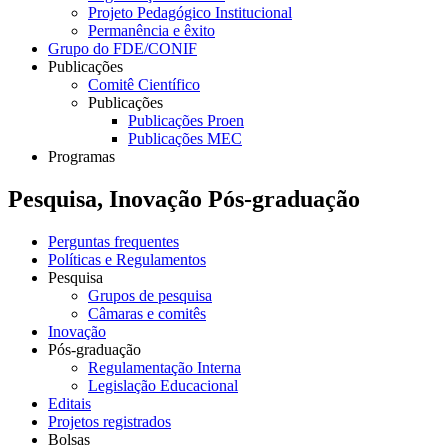
Projeto Pedagógico Institucional
Permanência e êxito
Grupo do FDE/CONIF
Publicações
Comitê Científico
Publicações
Publicações Proen
Publicações MEC
Programas
Pesquisa, Inovação Pós-graduação
Perguntas frequentes
Políticas e Regulamentos
Pesquisa
Grupos de pesquisa
Câmaras e comitês
Inovação
Pós-graduação
Regulamentação Interna
Legislação Educacional
Editais
Projetos registrados
Bolsas