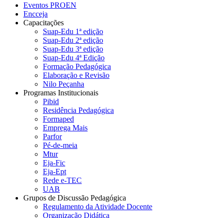
Eventos PROEN
Encceja
Capacitações
Suap-Edu 1ª edição
Suap-Edu 2ª edição
Suap-Edu 3ª edição
Suap-Edu 4ª Edição
Formação Pedagógica
Elaboração e Revisão
Nilo Peçanha
Programas Institucionais
Pibid
Residência Pedagógica
Formaped
Emprega Mais
Parfor
Pé-de-meia
Mtur
Eja-Fic
Eja-Ept
Rede e-TEC
UAB
Grupos de Discussão Pedagógica
Regulamento da Atividade Docente
Organização Didática