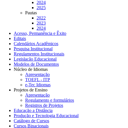
2024
2025
Pautas
2022
2023
2024
Acesso, Permanência e Êxito
Editais
Calendários Acadêmicos
Pesquisa Institucional
Regulamentos Institucionais
Legislação Educacional
Modelos de Documentos
Núcleo de Idiomas
Apresentação
TOEFL - ITP
e-Tec Idiomas
Projetos de Ensino
Apresentação
Regulamento e formulários
Registros de Projetos
Educação a Distância
Produção e Tecnologia Educacional
Catálogo de Cursos
Cursos Binacionais