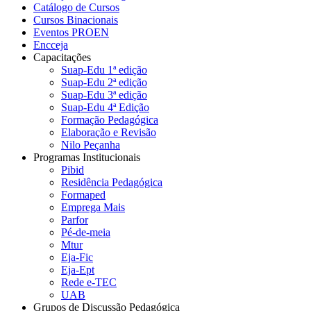
Catálogo de Cursos
Cursos Binacionais
Eventos PROEN
Encceja
Capacitações
Suap-Edu 1ª edição
Suap-Edu 2ª edição
Suap-Edu 3ª edição
Suap-Edu 4ª Edição
Formação Pedagógica
Elaboração e Revisão
Nilo Peçanha
Programas Institucionais
Pibid
Residência Pedagógica
Formaped
Emprega Mais
Parfor
Pé-de-meia
Mtur
Eja-Fic
Eja-Ept
Rede e-TEC
UAB
Grupos de Discussão Pedagógica