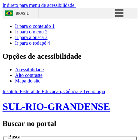
Ir direto para menu de acessibilidade.
BRASIL
Simplifique!
Ir para o conteúdo
1
Ir para o menu
2
Comunica BR
Ir para a busca
3
Ir para o rodapé
4
Participe
Acesso à informação
Opções de acessibilidade
Legislação
Acessibilidade
Canais
Alto contraste
Mapa do site
Instituto Federal de Educação, Ciência e Tecnologia
SUL-RIO-GRANDENSE
Buscar no portal
Busca