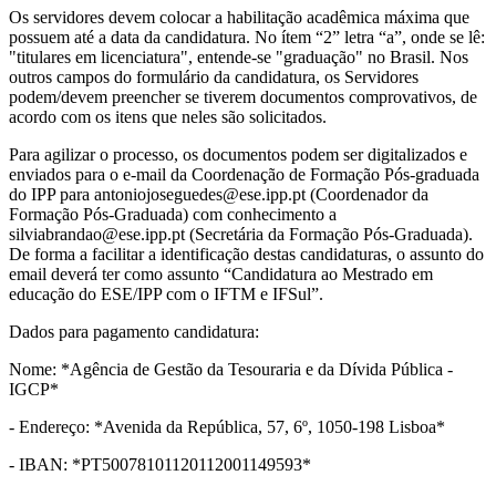
Os servidores devem colocar a habilitação acadêmica máxima que
possuem até a data da candidatura. No ítem “2” letra “a”, onde se lê:
"titulares em licenciatura", entende-se "graduação" no Brasil. Nos
outros campos do formulário da candidatura, os Servidores
podem/devem preencher se tiverem documentos comprovativos, de
acordo com os itens que neles são solicitados.
Para agilizar o processo, os documentos podem ser digitalizados e
enviados para o e-mail da Coordenação de Formação Pós-graduada
do IPP para antoniojoseguedes@ese.ipp.pt (Coordenador da
Formação Pós-Graduada) com conhecimento a
silviabrandao@ese.ipp.pt (Secretária da Formação Pós-Graduada).
De forma a facilitar a identificação destas candidaturas, o assunto do
email deverá ter como assunto “Candidatura ao Mestrado em
educação do ESE/IPP com o IFTM e IFSul”.
Dados para pagamento candidatura:
Nome: *Agência de Gestão da Tesouraria e da Dívida Pública -
IGCP*
- Endereço: *Avenida da República, 57, 6º, 1050-198 Lisboa*
- IBAN: *PT50078101120112001149593*