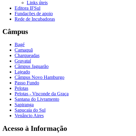
Links úteis
Editora IFSul
Fundações de apoio
Rede de Incubadoras
Câmpus
Bagé
Camaquã
Charqueadas
Gravataí
Câmpus Jaguarão
Lajeado
Câmpus Novo Hamburgo
Passo Fundo
Pelotas
Pelotas - Visconde da Graça
Santana do Livramento
Sapiranga
Sapucaia do Sul
Venâncio Aires
Acesso à Informação