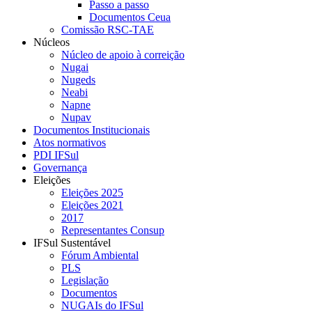
Passo a passo
Documentos Ceua
Comissão RSC-TAE
Núcleos
Núcleo de apoio à correição
Nugai
Nugeds
Neabi
Napne
Nupav
Documentos Institucionais
Atos normativos
PDI IFSul
Governança
Eleições
Eleições 2025
Eleições 2021
2017
Representantes Consup
IFSul Sustentável
Fórum Ambiental
PLS
Legislação
Documentos
NUGAIs do IFSul