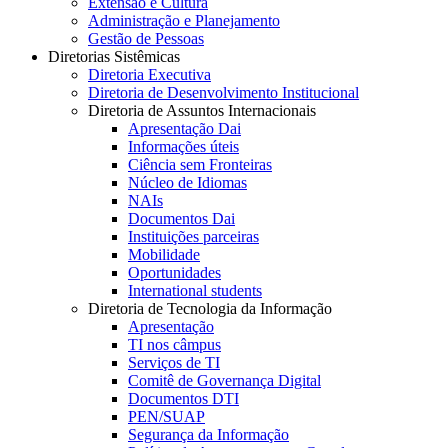
Extensão e Cultura
Administração e Planejamento
Gestão de Pessoas
Diretorias Sistêmicas
Diretoria Executiva
Diretoria de Desenvolvimento Institucional
Diretoria de Assuntos Internacionais
Apresentação Dai
Informações úteis
Ciência sem Fronteiras
Núcleo de Idiomas
NAIs
Documentos Dai
Instituições parceiras
Mobilidade
Oportunidades
International students
Diretoria de Tecnologia da Informação
Apresentação
TI nos câmpus
Serviços de TI
Comitê de Governança Digital
Documentos DTI
PEN/SUAP
Segurança da Informação