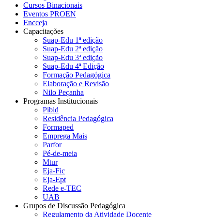
Cursos Binacionais
Eventos PROEN
Encceja
Capacitações
Suap-Edu 1ª edição
Suap-Edu 2ª edição
Suap-Edu 3ª edição
Suap-Edu 4ª Edição
Formação Pedagógica
Elaboração e Revisão
Nilo Peçanha
Programas Institucionais
Pibid
Residência Pedagógica
Formaped
Emprega Mais
Parfor
Pé-de-meia
Mtur
Eja-Fic
Eja-Ept
Rede e-TEC
UAB
Grupos de Discussão Pedagógica
Regulamento da Atividade Docente