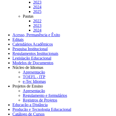
2023
2024
2025
Pautas
2022
2023
2024
Acesso, Permanência e Êxito
Editais
Calendários Acadêmicos
Pesquisa Institucional
Regulamentos Institucionais
Legislação Educacional
Modelos de Documentos
Núcleo de Idiomas
Apresentação
TOEFL - ITP
e-Tec Idiomas
Projetos de Ensino
Apresentação
Regulamento e formulários
Registros de Projetos
Educação a Distância
Produção e Tecnologia Educacional
Catálogo de Cursos