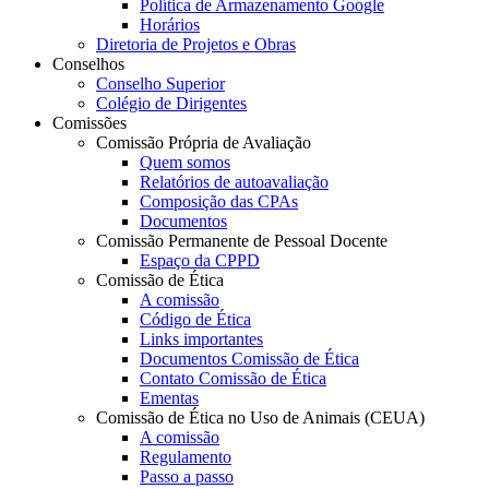
Política de Armazenamento Google
Horários
Diretoria de Projetos e Obras
Conselhos
Conselho Superior
Colégio de Dirigentes
Comissões
Comissão Própria de Avaliação
Quem somos
Relatórios de autoavaliação
Composição das CPAs
Documentos
Comissão Permanente de Pessoal Docente
Espaço da CPPD
Comissão de Ética
A comissão
Código de Ética
Links importantes
Documentos Comissão de Ética
Contato Comissão de Ética
Ementas
Comissão de Ética no Uso de Animais (CEUA)
A comissão
Regulamento
Passo a passo