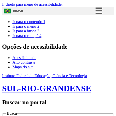
Ir direto para menu de acessibilidade.
BRASIL
Simplifique!
Ir para o conteúdo
1
Ir para o menu
2
Comunica BR
Ir para a busca
3
Ir para o rodapé
4
Participe
Acesso à informação
Opções de acessibilidade
Legislação
Acessibilidade
Canais
Alto contraste
Mapa do site
Instituto Federal de Educação, Ciência e Tecnologia
SUL-RIO-GRANDENSE
Buscar no portal
Busca