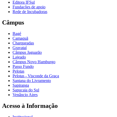
Editora IFSul
Fundações de apoio
Rede de Incubadoras
Câmpus
Bagé
Camaquã
Charqueadas
Gravataí
Câmpus Jaguarão
Lajeado
Câmpus Novo Hamburgo
Passo Fundo
Pelotas
Pelotas - Visconde da Graça
Santana do Livramento
Sapiranga
Sapucaia do Sul
Venâncio Aires
Acesso à Informação
Institucional