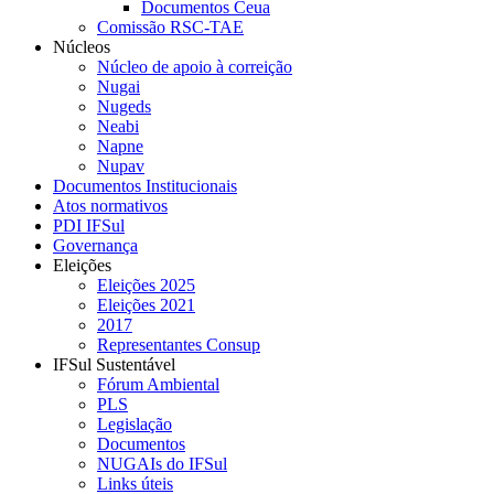
Documentos Ceua
Comissão RSC-TAE
Núcleos
Núcleo de apoio à correição
Nugai
Nugeds
Neabi
Napne
Nupav
Documentos Institucionais
Atos normativos
PDI IFSul
Governança
Eleições
Eleições 2025
Eleições 2021
2017
Representantes Consup
IFSul Sustentável
Fórum Ambiental
PLS
Legislação
Documentos
NUGAIs do IFSul
Links úteis