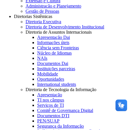
Extensão e Cultura
Administração e Planejamento
Gestão de Pessoas
Diretorias Sistêmicas
Diretoria Executiva
Diretoria de Desenvolvimento Institucional
Diretoria de Assuntos Internacionais
Apresentação Dai
Informações úteis
Ciência sem Fronteiras
Núcleo de Idiomas
NAIs
Documentos Dai
Instituições parceiras
Mobilidade
Oportunidades
International students
Diretoria de Tecnologia da Informação
Apresentação
TI nos câmpus
Serviços de TI
Comitê de Governança Digital
Documentos DTI
PEN/SUAP
Segurança da Informação