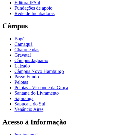
Editora IFSul
Fundações de apoio
Rede de Incubadoras
Câmpus
Bagé
Camaquã
Charqueadas
Gravataí
Câmpus Jaguarão
Lajeado
Câmpus Novo Hamburgo
Passo Fundo
Pelotas
Pelotas - Visconde da Graça
Santana do Livramento
Sapiranga
Sapucaia do Sul
Venâncio Aires
Acesso à Informação
Institucional