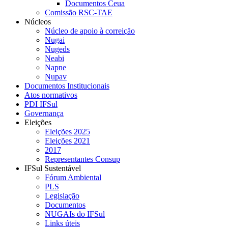
Documentos Ceua
Comissão RSC-TAE
Núcleos
Núcleo de apoio à correição
Nugai
Nugeds
Neabi
Napne
Nupav
Documentos Institucionais
Atos normativos
PDI IFSul
Governança
Eleições
Eleições 2025
Eleições 2021
2017
Representantes Consup
IFSul Sustentável
Fórum Ambiental
PLS
Legislação
Documentos
NUGAIs do IFSul
Links úteis