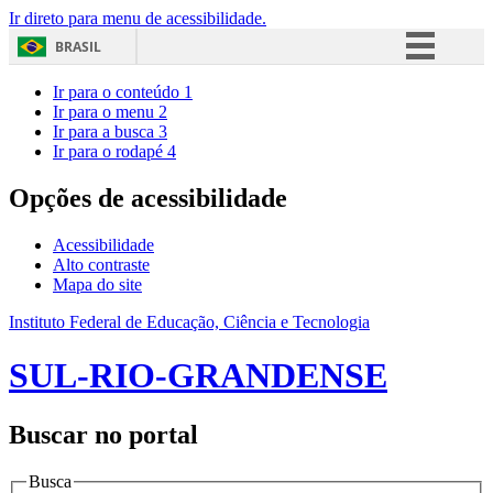
Ir direto para menu de acessibilidade.
BRASIL
Simplifique!
Ir para o conteúdo
1
Ir para o menu
2
Comunica BR
Ir para a busca
3
Ir para o rodapé
4
Participe
Acesso à informação
Opções de acessibilidade
Legislação
Acessibilidade
Canais
Alto contraste
Mapa do site
Instituto Federal de Educação, Ciência e Tecnologia
SUL-RIO-GRANDENSE
Buscar no portal
Busca