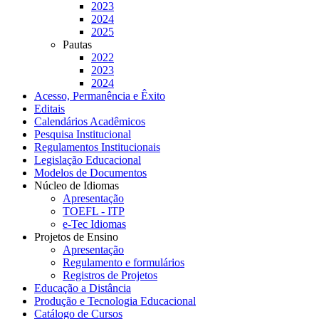
2023
2024
2025
Pautas
2022
2023
2024
Acesso, Permanência e Êxito
Editais
Calendários Acadêmicos
Pesquisa Institucional
Regulamentos Institucionais
Legislação Educacional
Modelos de Documentos
Núcleo de Idiomas
Apresentação
TOEFL - ITP
e-Tec Idiomas
Projetos de Ensino
Apresentação
Regulamento e formulários
Registros de Projetos
Educação a Distância
Produção e Tecnologia Educacional
Catálogo de Cursos