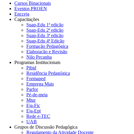
Cursos Binacionais
Eventos PROEN
Encceja
Capacitações
Suap-Edu 1ª edição
Suap-Edu 2ª edição
Suap-Edu 3ª edição
Suap-Edu 4ª Edição
Formação Pedagógica
Elaboração e Revisão
Nilo Peçanha
Programas Institucionais
Pibid
Residência Pedagógica
Formaped
Emprega Mais
Parfor
Pé-de-meia
Mtur
Eja-Fic
Eja-Ept
Rede e-TEC
UAB
Grupos de Discussão Pedagógica
Regulamento da Atividade Docente