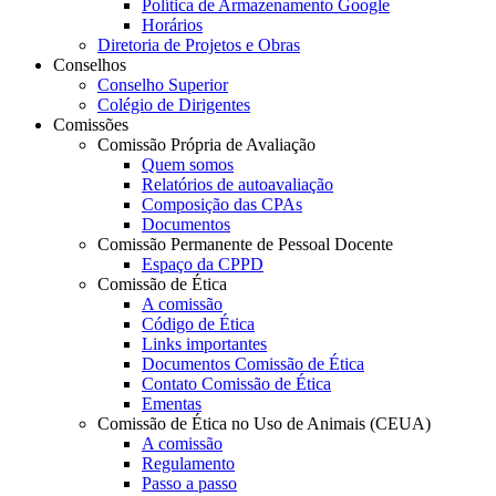
Política de Armazenamento Google
Horários
Diretoria de Projetos e Obras
Conselhos
Conselho Superior
Colégio de Dirigentes
Comissões
Comissão Própria de Avaliação
Quem somos
Relatórios de autoavaliação
Composição das CPAs
Documentos
Comissão Permanente de Pessoal Docente
Espaço da CPPD
Comissão de Ética
A comissão
Código de Ética
Links importantes
Documentos Comissão de Ética
Contato Comissão de Ética
Ementas
Comissão de Ética no Uso de Animais (CEUA)
A comissão
Regulamento
Passo a passo