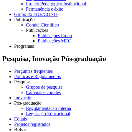
Projeto Pedagógico Institucional
Permanência e êxito
Grupo do FDE/CONIF
Publicações
Comitê Científico
Publicações
Publicações Proen
Publicações MEC
Programas
Pesquisa, Inovação Pós-graduação
Perguntas frequentes
Políticas e Regulamentos
Pesquisa
Grupos de pesquisa
Câmaras e comitês
Inovação
Pós-graduação
Regulamentação Interna
Legislação Educacional
Editais
Projetos registrados
Bolsas