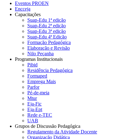
Eventos PROEN
Encceja
Capacitações
Suap-Edu 1ª edição
Suap-Edu 2ª edição
Suap-Edu 3ª edição
Suap-Edu 4ª Edição
Formação Pedagógica
Elaboração e Revisão
Nilo Peçanha
Programas Institucionais
Pibid
Residência Pedagógica
Formaped
Emprega Mais
Parfor
Pé-de-meia
Mtur
Eja-Fic
Eja-Ept
Rede e-TEC
UAB
Grupos de Discussão Pedagógica
Regulamento da Atividade Docente
Organização Didática