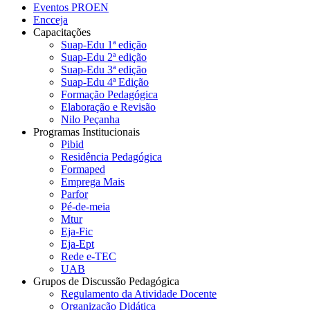
Eventos PROEN
Encceja
Capacitações
Suap-Edu 1ª edição
Suap-Edu 2ª edição
Suap-Edu 3ª edição
Suap-Edu 4ª Edição
Formação Pedagógica
Elaboração e Revisão
Nilo Peçanha
Programas Institucionais
Pibid
Residência Pedagógica
Formaped
Emprega Mais
Parfor
Pé-de-meia
Mtur
Eja-Fic
Eja-Ept
Rede e-TEC
UAB
Grupos de Discussão Pedagógica
Regulamento da Atividade Docente
Organização Didática