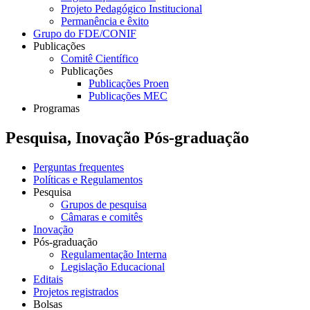
Projeto Pedagógico Institucional
Permanência e êxito
Grupo do FDE/CONIF
Publicações
Comitê Científico
Publicações
Publicações Proen
Publicações MEC
Programas
Pesquisa, Inovação Pós-graduação
Perguntas frequentes
Políticas e Regulamentos
Pesquisa
Grupos de pesquisa
Câmaras e comitês
Inovação
Pós-graduação
Regulamentação Interna
Legislação Educacional
Editais
Projetos registrados
Bolsas