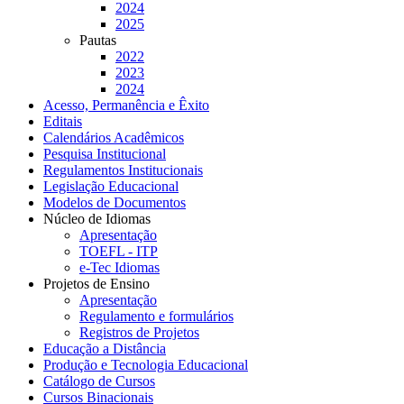
2024
2025
Pautas
2022
2023
2024
Acesso, Permanência e Êxito
Editais
Calendários Acadêmicos
Pesquisa Institucional
Regulamentos Institucionais
Legislação Educacional
Modelos de Documentos
Núcleo de Idiomas
Apresentação
TOEFL - ITP
e-Tec Idiomas
Projetos de Ensino
Apresentação
Regulamento e formulários
Registros de Projetos
Educação a Distância
Produção e Tecnologia Educacional
Catálogo de Cursos
Cursos Binacionais