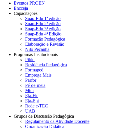
Eventos PROEN
Encceja
Capacitações
Suap-Edu 1ª edição
Suap-Edu 2ª edição
Suap-Edu 3ª edição
Suap-Edu 4ª Edição
Formação Pedagógica
Elaboração e Revisão
Nilo Peçanha
Programas Institucionais
Pibid
Residência Pedagógica
Formaped
Emprega Mais
Parfor
Pé-de-meia
Mtur
Eja-Fic
Eja-Ept
Rede e-TEC
UAB
Grupos de Discussão Pedagógica
Regulamento da Atividade Docente
Organização Didática