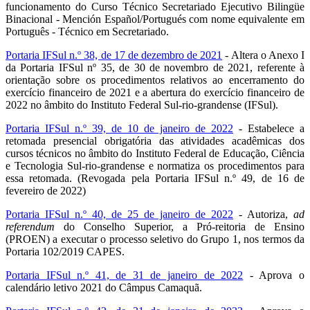
funcionamento do Curso Técnico Secretariado Ejecutivo Bilingüe
Binacional - Mención Español/Portugués com nome equivalente em
Português - Técnico em Secretariado.
Portaria IFSul n.º 38, de 17 de dezembro de 2021
- Altera o Anexo I
da Portaria IFSul nº 35, de 30 de novembro de 2021, referente à
orientação sobre os procedimentos relativos ao encerramento do
exercício financeiro de 2021 e a abertura do exercício financeiro de
2022 no âmbito do Instituto Federal Sul-rio-grandense (IFSul).
Portaria IFSul n.º 39, de 10 de janeiro de 2022
- Estabelece a
retomada presencial obrigatória das atividades acadêmicas dos
cursos técnicos no âmbito do Instituto Federal de Educação, Ciência
e Tecnologia Sul-rio-grandense e normatiza os procedimentos para
essa retomada. (Revogada pela Portaria IFSul n.º 49, de 16 de
fevereiro de 2022)
Portaria IFSul n.º 40, de 25 de janeiro de 2022
- Autoriza,
ad
referendum
do Conselho Superior, a Pró-reitoria de Ensino
(PROEN) a executar o processo seletivo do Grupo 1, nos termos da
Portaria 102/2019 CAPES.
Portaria IFSul n.º 41, de 31 de janeiro de 2022
- Aprova o
calendário letivo 2021 do Câmpus Camaquã.