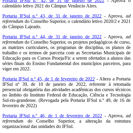
Portaria IFSul n.º 42, de 31 de janeiro de 2022
- Aprova o
calendário letivo 2021 do Câmpus Venâncio Aires.
Portaria IFSul n.º 43, de 31 de janeiro de 2022
- Aprova,
ad
referendum
do Conselho Superior, o calendário letivo 2020/2 e 2021
do Câmpus Lajeado.
Portaria IFSul n.º 44, de 31 de janeiro de 2022
- Aprova,
ad
referendum
do Conselho Superior, os projetos pedagógicos de curso,
as matrizes curriculares, os programas de disciplina, os planos de
trabalho e os termos de parceria com as Secretarias Municipais de
Educação para os Cursos Proeja/Fic a serem ofertados a alunos das
séries finais do Ensino Fundamental dos municípios parceiros, para
viger em 2022.
Portaria IFSul n.º 45, de 1 de fevereiro de 2022
- Altera a Portaria
IFSul nº 39, de 10 de janeiro de 2022, referente à retomada
presencial obrigatória das atividades acadêmicas dos cursos técnicos
no âmbito do Instituto Federal de Educação, Ciência e Tecnologia
Sul-rio-grandense. (Revogada pela Portaria IFSul n.º 49, de 16 de
fevereiro de 2022)
Portaria IFSul n.º 46, de 1 de fevereiro de 2022
- Aprova,
ad
referendum
do Conselho Superior, a alteração da estrutura
organizacional das unidades do IFSul.