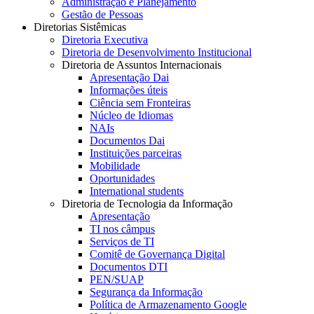
Administração e Planejamento
Gestão de Pessoas
Diretorias Sistêmicas
Diretoria Executiva
Diretoria de Desenvolvimento Institucional
Diretoria de Assuntos Internacionais
Apresentação Dai
Informações úteis
Ciência sem Fronteiras
Núcleo de Idiomas
NAIs
Documentos Dai
Instituições parceiras
Mobilidade
Oportunidades
International students
Diretoria de Tecnologia da Informação
Apresentação
TI nos câmpus
Serviços de TI
Comitê de Governança Digital
Documentos DTI
PEN/SUAP
Segurança da Informação
Política de Armazenamento Google