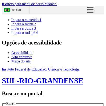
Ir direto para menu de acessibilidade.
BRASIL
Simplifique!
Ir para o conteúdo
1
Ir para o menu
2
Comunica BR
Ir para a busca
3
Ir para o rodapé
4
Participe
Acesso à informação
Opções de acessibilidade
Legislação
Acessibilidade
Canais
Alto contraste
Mapa do site
Instituto Federal de Educação, Ciência e Tecnologia
SUL-RIO-GRANDENSE
Buscar no portal
Busca