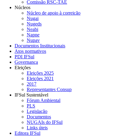
Comissão RSC-TAE
Núcleos
Núcleo de apoio à correição
Nugai
Nugeds
Neabi
Napne
Nupav
Documentos Institucionais
Atos normativos
PDI IFSul
Governança
Eleições
Eleições 2025
Eleições 2021
2017
Representantes Consup
IFSul Sustentável
Fórum Ambiental
PLS
Legislação
Documentos
NUGAIs do IFSul
Links úteis
Editora IFSul