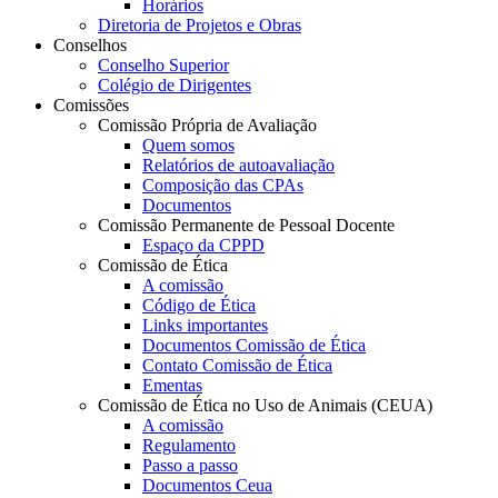
Horários
Diretoria de Projetos e Obras
Conselhos
Conselho Superior
Colégio de Dirigentes
Comissões
Comissão Própria de Avaliação
Quem somos
Relatórios de autoavaliação
Composição das CPAs
Documentos
Comissão Permanente de Pessoal Docente
Espaço da CPPD
Comissão de Ética
A comissão
Código de Ética
Links importantes
Documentos Comissão de Ética
Contato Comissão de Ética
Ementas
Comissão de Ética no Uso de Animais (CEUA)
A comissão
Regulamento
Passo a passo
Documentos Ceua