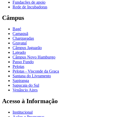
Fundações de apoio
Rede de Incubadoras
Câmpus
Bagé
Camaquã
Charqueadas
Gravataí
Câmpus Jaguarão
Lajeado
Câmpus Novo Hamburgo
Passo Fundo
Pelotas
Pelotas - Visconde da Graça
Santana do Livramento
Sapiranga
Sapucaia do Sul
Venâncio Aires
Acesso à Informação
Institucional
Ações e Programas