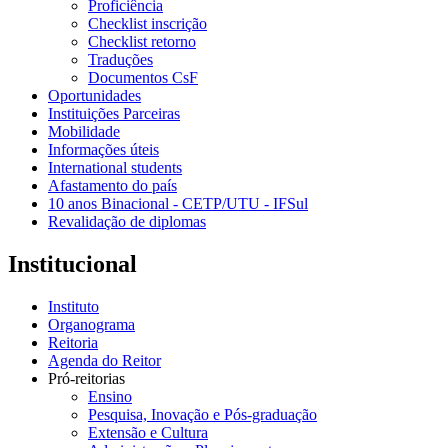
Proficiência
Checklist inscrição
Checklist retorno
Traduções
Documentos CsF
Oportunidades
Instituições Parceiras
Mobilidade
Informações úteis
International students
Afastamento do país
10 anos Binacional - CETP/UTU - IFSul
Revalidação de diplomas
Institucional
Instituto
Organograma
Reitoria
Agenda do Reitor
Pró-reitorias
Ensino
Pesquisa, Inovação e Pós-graduação
Extensão e Cultura