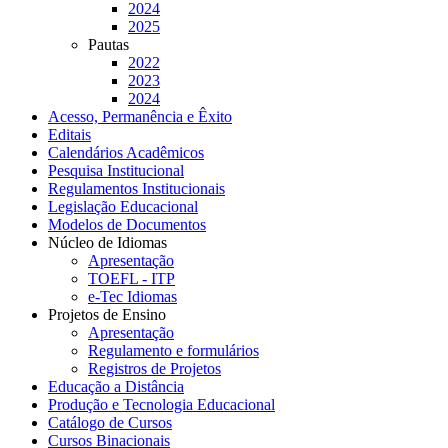
2024
2025
Pautas
2022
2023
2024
Acesso, Permanência e Êxito
Editais
Calendários Acadêmicos
Pesquisa Institucional
Regulamentos Institucionais
Legislação Educacional
Modelos de Documentos
Núcleo de Idiomas
Apresentação
TOEFL - ITP
e-Tec Idiomas
Projetos de Ensino
Apresentação
Regulamento e formulários
Registros de Projetos
Educação a Distância
Produção e Tecnologia Educacional
Catálogo de Cursos
Cursos Binacionais