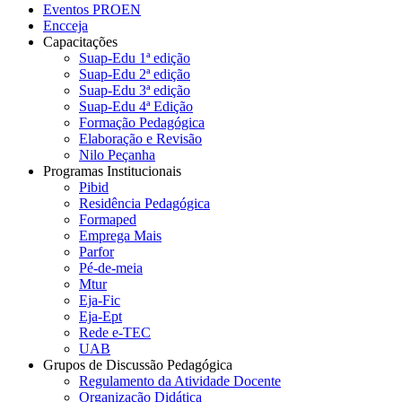
Eventos PROEN
Encceja
Capacitações
Suap-Edu 1ª edição
Suap-Edu 2ª edição
Suap-Edu 3ª edição
Suap-Edu 4ª Edição
Formação Pedagógica
Elaboração e Revisão
Nilo Peçanha
Programas Institucionais
Pibid
Residência Pedagógica
Formaped
Emprega Mais
Parfor
Pé-de-meia
Mtur
Eja-Fic
Eja-Ept
Rede e-TEC
UAB
Grupos de Discussão Pedagógica
Regulamento da Atividade Docente
Organização Didática