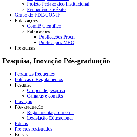
Projeto Pedagógico Institucional
Permanência e êxito
Grupo do FDE/CONIF
Publicações
Comitê Científico
Publicações
Publicações Proen
Publicações MEC
Programas
Pesquisa, Inovação Pós-graduação
Perguntas frequentes
Políticas e Regulamentos
Pesquisa
Grupos de pesquisa
Câmaras e comitês
Inovação
Pós-graduação
Regulamentação Interna
Legislação Educacional
Editais
Projetos registrados
Bolsas