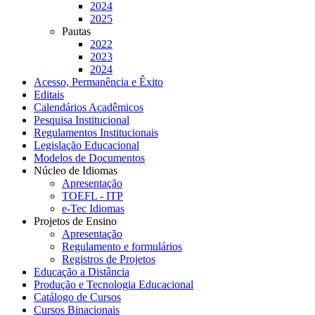
2024
2025
Pautas
2022
2023
2024
Acesso, Permanência e Êxito
Editais
Calendários Acadêmicos
Pesquisa Institucional
Regulamentos Institucionais
Legislação Educacional
Modelos de Documentos
Núcleo de Idiomas
Apresentação
TOEFL - ITP
e-Tec Idiomas
Projetos de Ensino
Apresentação
Regulamento e formulários
Registros de Projetos
Educação a Distância
Produção e Tecnologia Educacional
Catálogo de Cursos
Cursos Binacionais