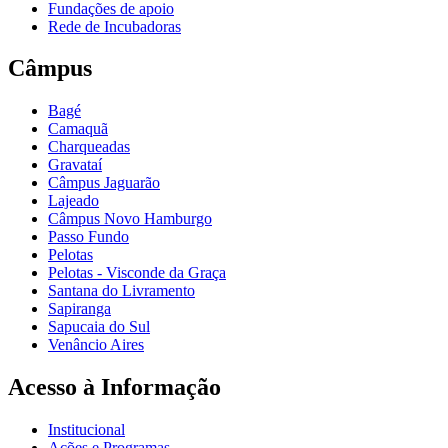
Fundações de apoio
Rede de Incubadoras
Câmpus
Bagé
Camaquã
Charqueadas
Gravataí
Câmpus Jaguarão
Lajeado
Câmpus Novo Hamburgo
Passo Fundo
Pelotas
Pelotas - Visconde da Graça
Santana do Livramento
Sapiranga
Sapucaia do Sul
Venâncio Aires
Acesso à Informação
Institucional
Ações e Programas