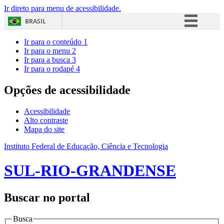
Ir direto para menu de acessibilidade.
BRASIL
Simplifique!
Ir para o conteúdo
1
Ir para o menu
2
Comunica BR
Ir para a busca
3
Ir para o rodapé
4
Participe
Acesso à informação
Opções de acessibilidade
Legislação
Acessibilidade
Canais
Alto contraste
Mapa do site
Instituto Federal de Educação, Ciência e Tecnologia
SUL-RIO-GRANDENSE
Buscar no portal
Busca