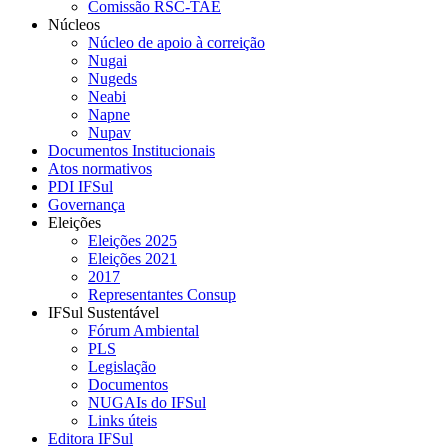
Comissão RSC-TAE
Núcleos
Núcleo de apoio à correição
Nugai
Nugeds
Neabi
Napne
Nupav
Documentos Institucionais
Atos normativos
PDI IFSul
Governança
Eleições
Eleições 2025
Eleições 2021
2017
Representantes Consup
IFSul Sustentável
Fórum Ambiental
PLS
Legislação
Documentos
NUGAIs do IFSul
Links úteis
Editora IFSul