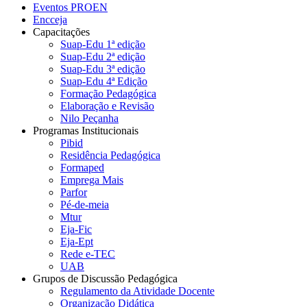
Eventos PROEN
Encceja
Capacitações
Suap-Edu 1ª edição
Suap-Edu 2ª edição
Suap-Edu 3ª edição
Suap-Edu 4ª Edição
Formação Pedagógica
Elaboração e Revisão
Nilo Peçanha
Programas Institucionais
Pibid
Residência Pedagógica
Formaped
Emprega Mais
Parfor
Pé-de-meia
Mtur
Eja-Fic
Eja-Ept
Rede e-TEC
UAB
Grupos de Discussão Pedagógica
Regulamento da Atividade Docente
Organização Didática