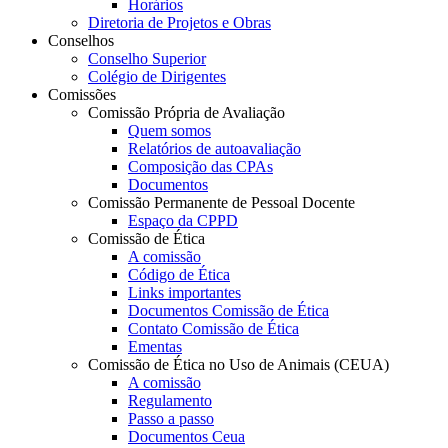
Horários
Diretoria de Projetos e Obras
Conselhos
Conselho Superior
Colégio de Dirigentes
Comissões
Comissão Própria de Avaliação
Quem somos
Relatórios de autoavaliação
Composição das CPAs
Documentos
Comissão Permanente de Pessoal Docente
Espaço da CPPD
Comissão de Ética
A comissão
Código de Ética
Links importantes
Documentos Comissão de Ética
Contato Comissão de Ética
Ementas
Comissão de Ética no Uso de Animais (CEUA)
A comissão
Regulamento
Passo a passo
Documentos Ceua