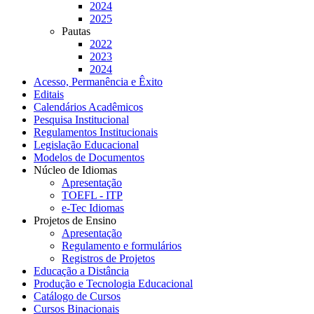
2024
2025
Pautas
2022
2023
2024
Acesso, Permanência e Êxito
Editais
Calendários Acadêmicos
Pesquisa Institucional
Regulamentos Institucionais
Legislação Educacional
Modelos de Documentos
Núcleo de Idiomas
Apresentação
TOEFL - ITP
e-Tec Idiomas
Projetos de Ensino
Apresentação
Regulamento e formulários
Registros de Projetos
Educação a Distância
Produção e Tecnologia Educacional
Catálogo de Cursos
Cursos Binacionais