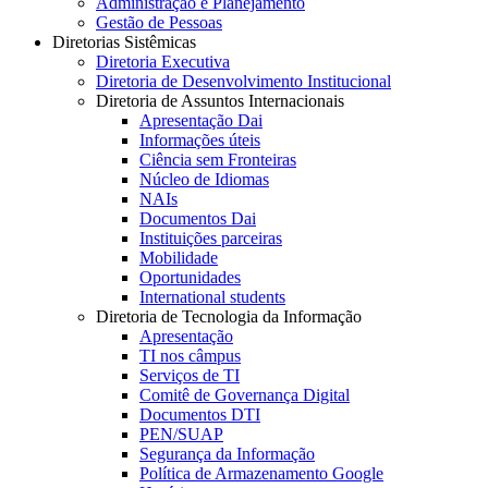
Administração e Planejamento
Gestão de Pessoas
Diretorias Sistêmicas
Diretoria Executiva
Diretoria de Desenvolvimento Institucional
Diretoria de Assuntos Internacionais
Apresentação Dai
Informações úteis
Ciência sem Fronteiras
Núcleo de Idiomas
NAIs
Documentos Dai
Instituições parceiras
Mobilidade
Oportunidades
International students
Diretoria de Tecnologia da Informação
Apresentação
TI nos câmpus
Serviços de TI
Comitê de Governança Digital
Documentos DTI
PEN/SUAP
Segurança da Informação
Política de Armazenamento Google