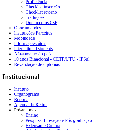
Proficiência
Checklist inscrição
Checklist retorno
Traduções
Documentos CsF
Oportunidades
Instituições Parceiras
Mobilidade
Informações úteis
International students
Afastamento do país
10 anos Binacional - CETP/UTU - IFSul
Revalidação de diplomas
Institucional
Instituto
Organograma
Reitoria
Agenda do Reitor
Pró-reitorias
Ensino
Pesquisa, Inovação e Pós-graduação
Extensão e Cultura