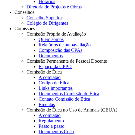
Horários
Diretoria de Projetos e Obras
Conselhos
Conselho Superior
Colégio de Dirigentes
Comissões
Comissão Própria de Avaliação
Quem somos
Relatórios de autoavaliação
Composição das CPAs
Documentos
Comissão Permanente de Pessoal Docente
Espaço da CPPD
Comissão de Ética
A comissão
Código de Ética
Links importantes
Documentos Comissão de Ética
Contato Comissão de Ética
Ementas
Comissão de Ética no Uso de Animais (CEUA)
A comissão
Regulamento
Passo a passo
Documentos Ceua