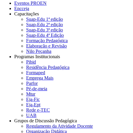
Eventos PROEN
Encceja
Capacitações
Suap-Edu 1ª edição
Suap-Edu 2ª edição
Suap-Edu 3ª edição
Suap-Edu 4ª Edição
Formação Pedagógica
Elaboração e Revisão
Nilo Peçanha
Programas Institucionais
Pibid
Residência Pedagógica
Formaped
Emprega Mais
Parfor
Pé-de-meia
Mtur
Eja-Fic
Eja-Ept
Rede e-TEC
UAB
Grupos de Discussão Pedagógica
Regulamento da Atividade Docente
Organização Didática