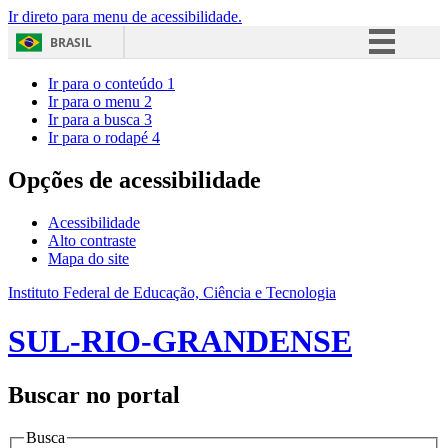
Ir direto para menu de acessibilidade.
BRASIL
Simplifique!
Ir para o conteúdo
1
Ir para o menu
2
Comunica BR
Ir para a busca
3
Ir para o rodapé
4
Participe
Acesso à informação
Opções de acessibilidade
Legislação
Acessibilidade
Canais
Alto contraste
Mapa do site
Instituto Federal de Educação, Ciência e Tecnologia
SUL-RIO-GRANDENSE
Buscar no portal
Busca