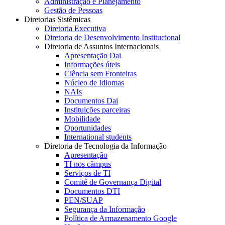
Administração e Planejamento
Gestão de Pessoas
Diretorias Sistêmicas
Diretoria Executiva
Diretoria de Desenvolvimento Institucional
Diretoria de Assuntos Internacionais
Apresentação Dai
Informações úteis
Ciência sem Fronteiras
Núcleo de Idiomas
NAIs
Documentos Dai
Instituições parceiras
Mobilidade
Oportunidades
International students
Diretoria de Tecnologia da Informação
Apresentação
TI nos câmpus
Serviços de TI
Comitê de Governança Digital
Documentos DTI
PEN/SUAP
Segurança da Informação
Política de Armazenamento Google