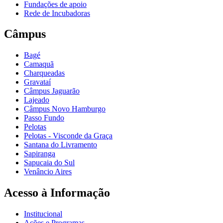
Fundações de apoio
Rede de Incubadoras
Câmpus
Bagé
Camaquã
Charqueadas
Gravataí
Câmpus Jaguarão
Lajeado
Câmpus Novo Hamburgo
Passo Fundo
Pelotas
Pelotas - Visconde da Graça
Santana do Livramento
Sapiranga
Sapucaia do Sul
Venâncio Aires
Acesso à Informação
Institucional
Ações e Programas