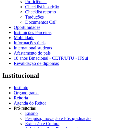
Proficiência
Checklist inscrição
Checklist retorno
Traduções
Documentos CsF
Oportunidades
Instituições Parceiras
Mobilidade
Informações úteis
International students
Afastamento do país
10 anos Binacional - CETP/UTU - IFSul
Revalidação de diplomas
Institucional
Instituto
Organograma
Reitoria
Agenda do Reitor
Pró-reitorias
Ensino
Pesquisa, Inovação e Pós-graduação
Extensão e Cultura