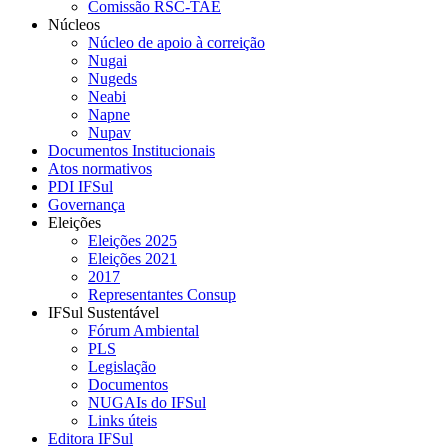
Comissão RSC-TAE
Núcleos
Núcleo de apoio à correição
Nugai
Nugeds
Neabi
Napne
Nupav
Documentos Institucionais
Atos normativos
PDI IFSul
Governança
Eleições
Eleições 2025
Eleições 2021
2017
Representantes Consup
IFSul Sustentável
Fórum Ambiental
PLS
Legislação
Documentos
NUGAIs do IFSul
Links úteis
Editora IFSul