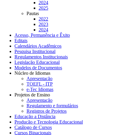
2024
2025
Pautas
2022
2023
2024
Acesso, Permanência e Êxito
Editais
Calendários Acadêmicos
Pesquisa Institucional
Regulamentos Institucionais
Legislação Educacional
Modelos de Documentos
Núcleo de Idiomas
Apresentação
TOEFL - ITP
e-Tec Idiomas
Projetos de Ensino
Apresentação
Regulamento e formulários
Registros de Projetos
Educação a Distância
Produção e Tecnologia Educacional
Catálogo de Cursos
Cursos Binacionais