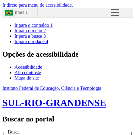
Ir direto para menu de acessibilidade.
BRASIL
Simplifique!
Ir para o conteúdo
1
Ir para o menu
2
Comunica BR
Ir para a busca
3
Ir para o rodapé
4
Participe
Acesso à informação
Opções de acessibilidade
Legislação
Acessibilidade
Canais
Alto contraste
Mapa do site
Instituto Federal de Educação, Ciência e Tecnologia
SUL-RIO-GRANDENSE
Buscar no portal
Busca