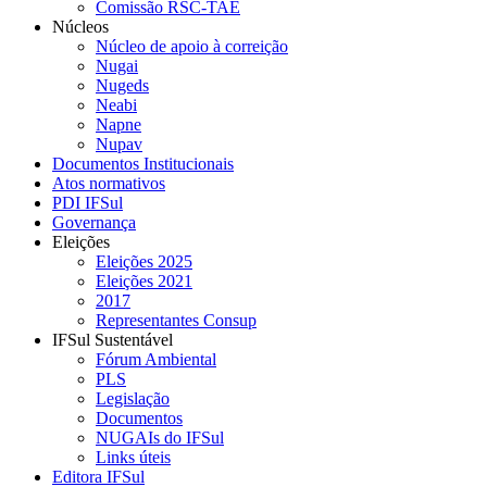
Comissão RSC-TAE
Núcleos
Núcleo de apoio à correição
Nugai
Nugeds
Neabi
Napne
Nupav
Documentos Institucionais
Atos normativos
PDI IFSul
Governança
Eleições
Eleições 2025
Eleições 2021
2017
Representantes Consup
IFSul Sustentável
Fórum Ambiental
PLS
Legislação
Documentos
NUGAIs do IFSul
Links úteis
Editora IFSul