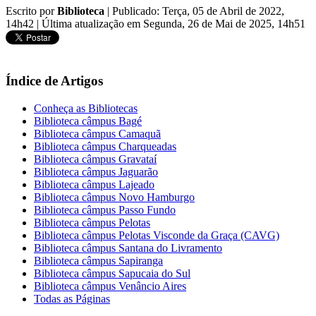
Escrito por
Biblioteca
|
Publicado: Terça, 05 de Abril de 2022,
14h42
|
Última atualização em Segunda, 26 de Mai de 2025, 14h51
Índice de Artigos
Conheça as Bibliotecas
Biblioteca câmpus Bagé
Biblioteca câmpus Camaquã
Biblioteca câmpus Charqueadas
Biblioteca câmpus Gravataí
Biblioteca câmpus Jaguarão
Biblioteca câmpus Lajeado
Biblioteca câmpus Novo Hamburgo
Biblioteca câmpus Passo Fundo
Biblioteca câmpus Pelotas
Biblioteca câmpus Pelotas Visconde da Graça (CAVG)
Biblioteca câmpus Santana do Livramento
Biblioteca câmpus Sapiranga
Biblioteca câmpus Sapucaia do Sul
Biblioteca câmpus Venâncio Aires
Todas as Páginas