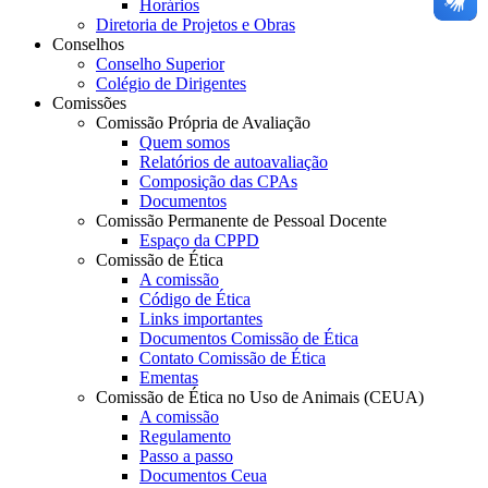
Horários
Diretoria de Projetos e Obras
Conselhos
Conselho Superior
Colégio de Dirigentes
Comissões
Comissão Própria de Avaliação
Quem somos
Relatórios de autoavaliação
Composição das CPAs
Documentos
Comissão Permanente de Pessoal Docente
Espaço da CPPD
Comissão de Ética
A comissão
Código de Ética
Links importantes
Documentos Comissão de Ética
Contato Comissão de Ética
Ementas
Comissão de Ética no Uso de Animais (CEUA)
A comissão
Regulamento
Passo a passo
Documentos Ceua