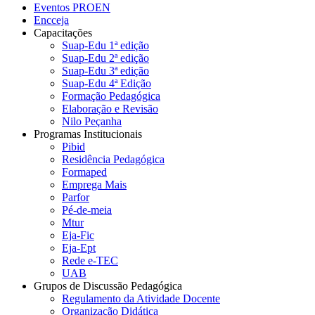
Eventos PROEN
Encceja
Capacitações
Suap-Edu 1ª edição
Suap-Edu 2ª edição
Suap-Edu 3ª edição
Suap-Edu 4ª Edição
Formação Pedagógica
Elaboração e Revisão
Nilo Peçanha
Programas Institucionais
Pibid
Residência Pedagógica
Formaped
Emprega Mais
Parfor
Pé-de-meia
Mtur
Eja-Fic
Eja-Ept
Rede e-TEC
UAB
Grupos de Discussão Pedagógica
Regulamento da Atividade Docente
Organização Didática