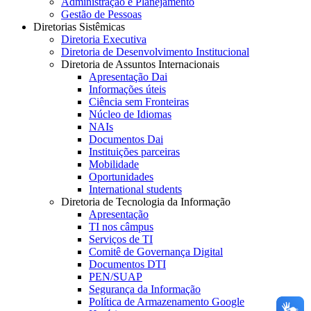
Administração e Planejamento
Gestão de Pessoas
Diretorias Sistêmicas
Diretoria Executiva
Diretoria de Desenvolvimento Institucional
Diretoria de Assuntos Internacionais
Apresentação Dai
Informações úteis
Ciência sem Fronteiras
Núcleo de Idiomas
NAIs
Documentos Dai
Instituições parceiras
Mobilidade
Oportunidades
International students
Diretoria de Tecnologia da Informação
Apresentação
TI nos câmpus
Serviços de TI
Comitê de Governança Digital
Documentos DTI
PEN/SUAP
Segurança da Informação
Política de Armazenamento Google