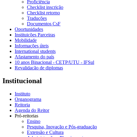
Proficiência
Checklist inscrição
Checklist retorno
Traduções
Documentos CsF
Oportunidades
Instituições Parceiras
Mobilidade
Informações úteis
International students
Afastamento do país
10 anos Binacional - CETP/UTU - IFSul
Revalidação de diplomas
Institucional
Instituto
Organograma
Reitoria
Agenda do Reitor
Pró-reitorias
Ensino
Pesquisa, Inovação e Pós-graduação
Extensão e Cultura