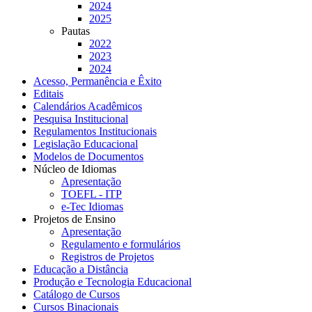
2024
2025
Pautas
2022
2023
2024
Acesso, Permanência e Êxito
Editais
Calendários Acadêmicos
Pesquisa Institucional
Regulamentos Institucionais
Legislação Educacional
Modelos de Documentos
Núcleo de Idiomas
Apresentação
TOEFL - ITP
e-Tec Idiomas
Projetos de Ensino
Apresentação
Regulamento e formulários
Registros de Projetos
Educação a Distância
Produção e Tecnologia Educacional
Catálogo de Cursos
Cursos Binacionais