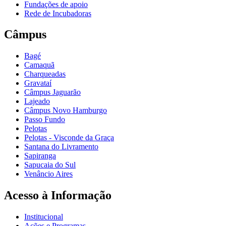
Fundações de apoio
Rede de Incubadoras
Câmpus
Bagé
Camaquã
Charqueadas
Gravataí
Câmpus Jaguarão
Lajeado
Câmpus Novo Hamburgo
Passo Fundo
Pelotas
Pelotas - Visconde da Graça
Santana do Livramento
Sapiranga
Sapucaia do Sul
Venâncio Aires
Acesso à Informação
Institucional
Ações e Programas