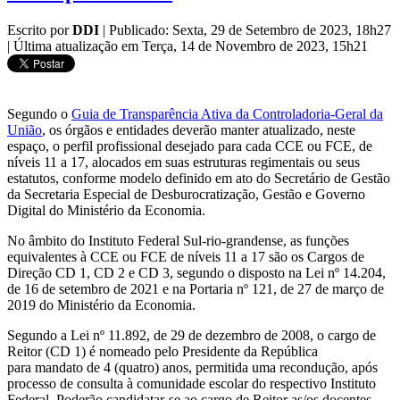
Escrito por
DDI
|
Publicado: Sexta, 29 de Setembro de 2023, 18h27
|
Última atualização em Terça, 14 de Novembro de 2023, 15h21
Segundo o
Guia de Transparência Ativa da Controladoria-Geral da
União
, os órgãos e entidades deverão manter atualizado, neste
espaço, o perfil profissional desejado para cada CCE ou FCE, de
níveis 11 a 17, alocados em suas estruturas regimentais ou seus
estatutos, conforme modelo definido em ato do Secretário de Gestão
da Secretaria Especial de Desburocratização, Gestão e Governo
Digital do Ministério da Economia.
No âmbito do Instituto Federal Sul-rio-grandense, as funções
equivalentes à CCE ou FCE de níveis 11 a 17 são os Cargos de
Direção CD 1, CD 2 e CD 3, segundo o disposto na Lei nº 14.204,
de 16 de setembro de 2021 e na Portaria nº 121, de 27 de março de
2019 do Ministério da Economia.
Segundo a Lei nº 11.892, de 29 de dezembro de 2008, o cargo de
Reitor (CD 1) é nomeado pelo Presidente da República
para mandato de 4 (quatro) anos, permitida uma recondução, após
processo de consulta à comunidade escolar do respectivo Instituto
Federal. Poderão candidatar-se ao cargo de Reitor as/os docentes