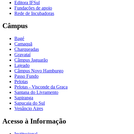
Editora IFSul
Fundações de apoio
Rede de Incubadoras
Câmpus
Bagé
Camaquã
Charqueadas
Gravataí
Câmpus Jaguarão
Lajeado
Câmpus Novo Hamburgo
Passo Fundo
Pelotas
Pelotas - Visconde da Graça
Santana do Livramento
Sapiranga
Sapucaia do Sul
Venâncio Aires
Acesso à Informação
Institucional