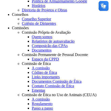
Política de Armazenamento Google
Horários
Diretoria de Projetos e Obras
Conselhos
Conselho Superior
Colégio de Dirigentes
Comissões
Comissão Própria de Avaliação
Quem somos
Relatórios de autoavaliação
Composição das CPAs
Documentos
Comissão Permanente de Pessoal Docente
Espaço da CPPD
Comissão de Ética
A comissão
Código de Ética
Links importantes
Documentos Comissão de Ética
Contato Comissão de Ética
Ementas
Comissão de Ética no Uso de Animais (CEUA)
A comissão
Regulamento
Passo a passo