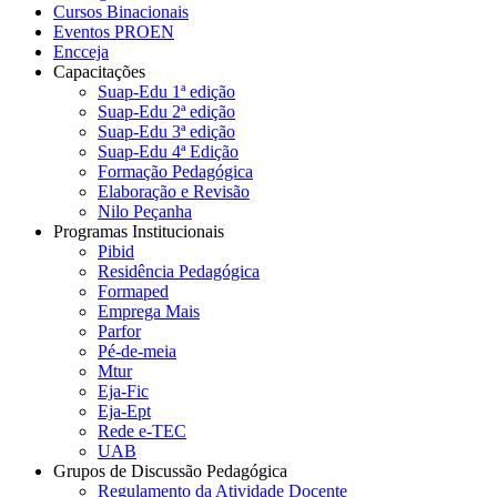
Cursos Binacionais
Eventos PROEN
Encceja
Capacitações
Suap-Edu 1ª edição
Suap-Edu 2ª edição
Suap-Edu 3ª edição
Suap-Edu 4ª Edição
Formação Pedagógica
Elaboração e Revisão
Nilo Peçanha
Programas Institucionais
Pibid
Residência Pedagógica
Formaped
Emprega Mais
Parfor
Pé-de-meia
Mtur
Eja-Fic
Eja-Ept
Rede e-TEC
UAB
Grupos de Discussão Pedagógica
Regulamento da Atividade Docente