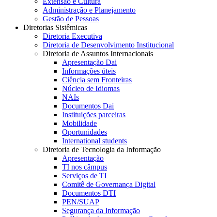
Extensão e Cultura
Administração e Planejamento
Gestão de Pessoas
Diretorias Sistêmicas
Diretoria Executiva
Diretoria de Desenvolvimento Institucional
Diretoria de Assuntos Internacionais
Apresentação Dai
Informações úteis
Ciência sem Fronteiras
Núcleo de Idiomas
NAIs
Documentos Dai
Instituições parceiras
Mobilidade
Oportunidades
International students
Diretoria de Tecnologia da Informação
Apresentação
TI nos câmpus
Serviços de TI
Comitê de Governança Digital
Documentos DTI
PEN/SUAP
Segurança da Informação