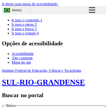
Ir direto para menu de acessibilidade.
BRASIL
Simplifique!
Ir para o conteúdo
1
Ir para o menu
2
Comunica BR
Ir para a busca
3
Ir para o rodapé
4
Participe
Acesso à informação
Opções de acessibilidade
Legislação
Acessibilidade
Canais
Alto contraste
Mapa do site
Instituto Federal de Educação, Ciência e Tecnologia
SUL-RIO-GRANDENSE
Buscar no portal
Busca