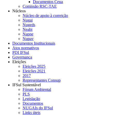
Documentos Ceua
Comissão RSC-TAE
Núcleos
Núcleo de apoio à correição
Nugai
Nugeds
Neabi
Napne
Nupav
Documentos Institucionais
Atos normativos
PDI IFSul
Governança
Eleições
Eleições 2025
Eleições 2021
2017
Representantes Consup
IFSul Sustentável
Fórum Ambiental
PLS
Legislação
Documentos
NUGAIs do IFSul
Links úteis