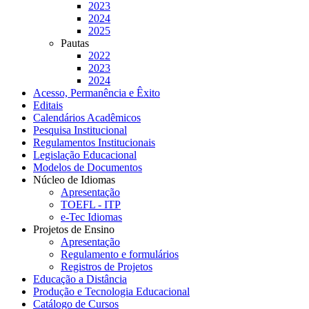
2023
2024
2025
Pautas
2022
2023
2024
Acesso, Permanência e Êxito
Editais
Calendários Acadêmicos
Pesquisa Institucional
Regulamentos Institucionais
Legislação Educacional
Modelos de Documentos
Núcleo de Idiomas
Apresentação
TOEFL - ITP
e-Tec Idiomas
Projetos de Ensino
Apresentação
Regulamento e formulários
Registros de Projetos
Educação a Distância
Produção e Tecnologia Educacional
Catálogo de Cursos