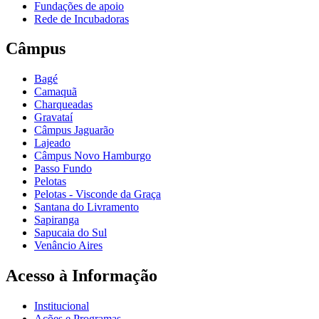
Fundações de apoio
Rede de Incubadoras
Câmpus
Bagé
Camaquã
Charqueadas
Gravataí
Câmpus Jaguarão
Lajeado
Câmpus Novo Hamburgo
Passo Fundo
Pelotas
Pelotas - Visconde da Graça
Santana do Livramento
Sapiranga
Sapucaia do Sul
Venâncio Aires
Acesso à Informação
Institucional
Ações e Programas