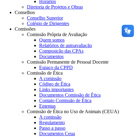
Horários
Diretoria de Projetos e Obras
Conselhos
Conselho Superior
Colégio de Dirigentes
Comissões
Comissão Própria de Avaliação
Quem somos
Relatórios de autoavaliação
Composição das CPAs
Documentos
Comissão Permanente de Pessoal Docente
Espaço da CPPD
Comissão de Ética
A comissão
Código de Ética
Links importantes
Documentos Comissão de Ética
Contato Comissão de Ética
Ementas
Comissão de Ética no Uso de Animais (CEUA)
A comissão
Regulamento
Passo a passo
Documentos Ceua