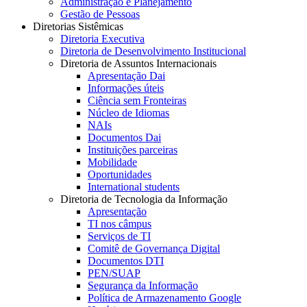
Administração e Planejamento
Gestão de Pessoas
Diretorias Sistêmicas
Diretoria Executiva
Diretoria de Desenvolvimento Institucional
Diretoria de Assuntos Internacionais
Apresentação Dai
Informações úteis
Ciência sem Fronteiras
Núcleo de Idiomas
NAIs
Documentos Dai
Instituições parceiras
Mobilidade
Oportunidades
International students
Diretoria de Tecnologia da Informação
Apresentação
TI nos câmpus
Serviços de TI
Comitê de Governança Digital
Documentos DTI
PEN/SUAP
Segurança da Informação
Política de Armazenamento Google