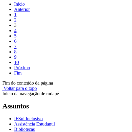
Início
Anterior
1
2
3
4
5
6
7
8
9
10
Próximo
Fim
Fim do conteúdo da página
Voltar para o topo
Início da navegação de rodapé
Assuntos
IFSul Inclusivo
Assistência Estudantil
Bibliotecas