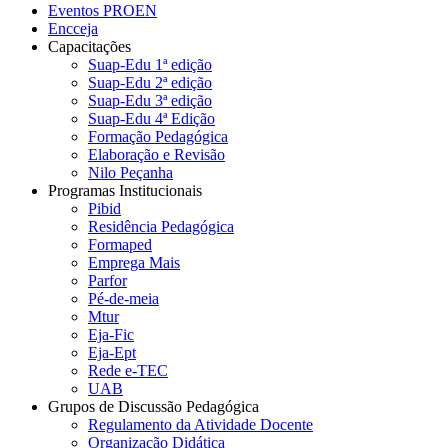
Eventos PROEN
Encceja
Capacitações
Suap-Edu 1ª edição
Suap-Edu 2ª edição
Suap-Edu 3ª edição
Suap-Edu 4ª Edição
Formação Pedagógica
Elaboração e Revisão
Nilo Peçanha
Programas Institucionais
Pibid
Residência Pedagógica
Formaped
Emprega Mais
Parfor
Pé-de-meia
Mtur
Eja-Fic
Eja-Ept
Rede e-TEC
UAB
Grupos de Discussão Pedagógica
Regulamento da Atividade Docente
Organização Didática