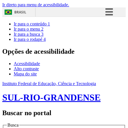
Ir direto para menu de acessibilidade.
BRASIL
Simplifique!
Ir para o conteúdo
1
Ir para o menu
2
Comunica BR
Ir para a busca
3
Ir para o rodapé
4
Participe
Acesso à informação
Opções de acessibilidade
Legislação
Acessibilidade
Canais
Alto contraste
Mapa do site
Instituto Federal de Educação, Ciência e Tecnologia
SUL-RIO-GRANDENSE
Buscar no portal
Busca