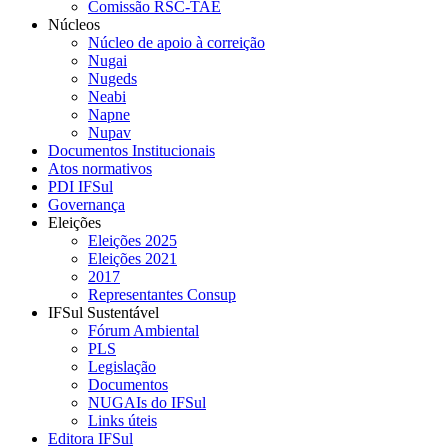
Comissão RSC-TAE
Núcleos
Núcleo de apoio à correição
Nugai
Nugeds
Neabi
Napne
Nupav
Documentos Institucionais
Atos normativos
PDI IFSul
Governança
Eleições
Eleições 2025
Eleições 2021
2017
Representantes Consup
IFSul Sustentável
Fórum Ambiental
PLS
Legislação
Documentos
NUGAIs do IFSul
Links úteis
Editora IFSul