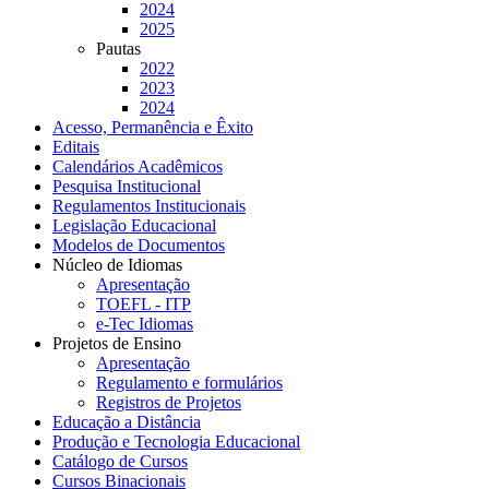
2024
2025
Pautas
2022
2023
2024
Acesso, Permanência e Êxito
Editais
Calendários Acadêmicos
Pesquisa Institucional
Regulamentos Institucionais
Legislação Educacional
Modelos de Documentos
Núcleo de Idiomas
Apresentação
TOEFL - ITP
e-Tec Idiomas
Projetos de Ensino
Apresentação
Regulamento e formulários
Registros de Projetos
Educação a Distância
Produção e Tecnologia Educacional
Catálogo de Cursos
Cursos Binacionais