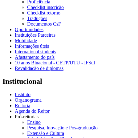
Proficiência
Checklist inscrição
Checklist retorno
Traduções
Documentos CsF
Oportunidades
Instituições Parceiras
Mobilidade
Informações úteis
International students
Afastamento do país
10 anos Binacional - CETP/UTU - IFSul
Revalidação de diplomas
Institucional
Instituto
Organograma
Reitoria
Agenda do Reitor
Pró-reitorias
Ensino
Pesquisa, Inovação e Pós-graduação
Extensão e Cultura