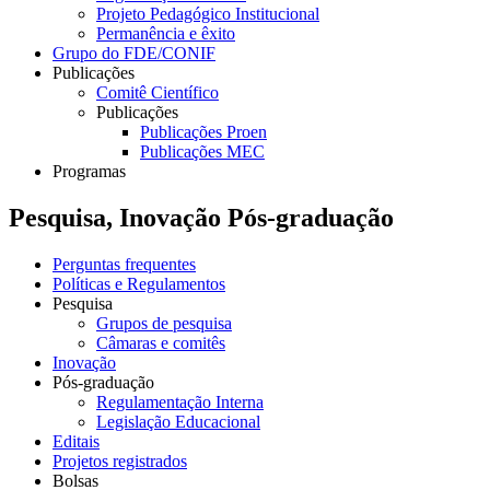
Projeto Pedagógico Institucional
Permanência e êxito
Grupo do FDE/CONIF
Publicações
Comitê Científico
Publicações
Publicações Proen
Publicações MEC
Programas
Pesquisa, Inovação Pós-graduação
Perguntas frequentes
Políticas e Regulamentos
Pesquisa
Grupos de pesquisa
Câmaras e comitês
Inovação
Pós-graduação
Regulamentação Interna
Legislação Educacional
Editais
Projetos registrados
Bolsas