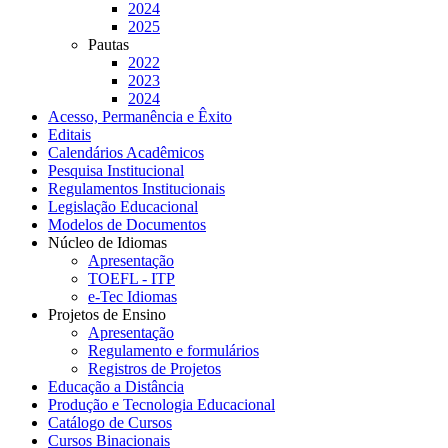
2024
2025
Pautas
2022
2023
2024
Acesso, Permanência e Êxito
Editais
Calendários Acadêmicos
Pesquisa Institucional
Regulamentos Institucionais
Legislação Educacional
Modelos de Documentos
Núcleo de Idiomas
Apresentação
TOEFL - ITP
e-Tec Idiomas
Projetos de Ensino
Apresentação
Regulamento e formulários
Registros de Projetos
Educação a Distância
Produção e Tecnologia Educacional
Catálogo de Cursos
Cursos Binacionais