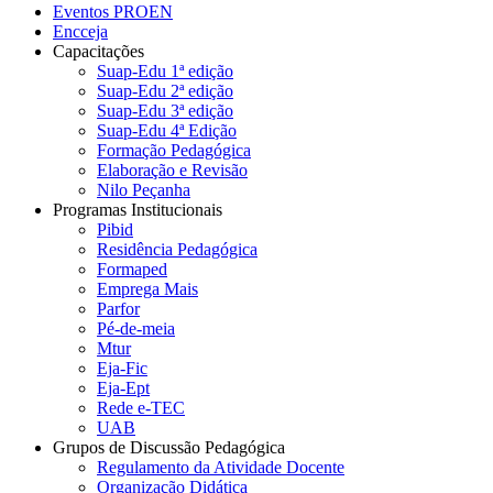
Eventos PROEN
Encceja
Capacitações
Suap-Edu 1ª edição
Suap-Edu 2ª edição
Suap-Edu 3ª edição
Suap-Edu 4ª Edição
Formação Pedagógica
Elaboração e Revisão
Nilo Peçanha
Programas Institucionais
Pibid
Residência Pedagógica
Formaped
Emprega Mais
Parfor
Pé-de-meia
Mtur
Eja-Fic
Eja-Ept
Rede e-TEC
UAB
Grupos de Discussão Pedagógica
Regulamento da Atividade Docente
Organização Didática