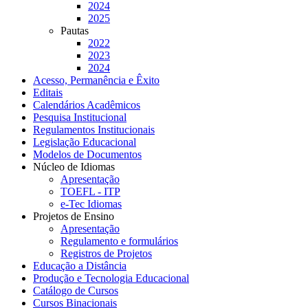
2024
2025
Pautas
2022
2023
2024
Acesso, Permanência e Êxito
Editais
Calendários Acadêmicos
Pesquisa Institucional
Regulamentos Institucionais
Legislação Educacional
Modelos de Documentos
Núcleo de Idiomas
Apresentação
TOEFL - ITP
e-Tec Idiomas
Projetos de Ensino
Apresentação
Regulamento e formulários
Registros de Projetos
Educação a Distância
Produção e Tecnologia Educacional
Catálogo de Cursos
Cursos Binacionais