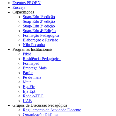
Eventos PROEN
Encceja
Capacitações
Suap-Edu 1ª edição
Suap-Edu 2ª edição
Suap-Edu 3ª edição
Suap-Edu 4ª Edição
Formação Pedagógica
Elaboração e Revisão
Nilo Peçanha
Programas Institucionais
Pibid
Residência Pedagógica
Formaped
Emprega Mais
Parfor
Pé-de-meia
Mtur
Eja-Fic
Eja-Ept
Rede e-TEC
UAB
Grupos de Discussão Pedagógica
Regulamento da Atividade Docente
Organização Didática