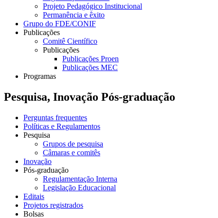
Projeto Pedagógico Institucional
Permanência e êxito
Grupo do FDE/CONIF
Publicações
Comitê Científico
Publicações
Publicações Proen
Publicações MEC
Programas
Pesquisa, Inovação Pós-graduação
Perguntas frequentes
Políticas e Regulamentos
Pesquisa
Grupos de pesquisa
Câmaras e comitês
Inovação
Pós-graduação
Regulamentação Interna
Legislação Educacional
Editais
Projetos registrados
Bolsas