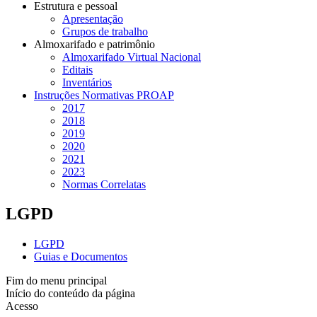
Estrutura e pessoal
Apresentação
Grupos de trabalho
Almoxarifado e patrimônio
Almoxarifado Virtual Nacional
Editais
Inventários
Instruções Normativas PROAP
2017
2018
2019
2020
2021
2023
Normas Correlatas
LGPD
LGPD
Guias e Documentos
Fim do menu principal
Início do conteúdo da página
Acesso