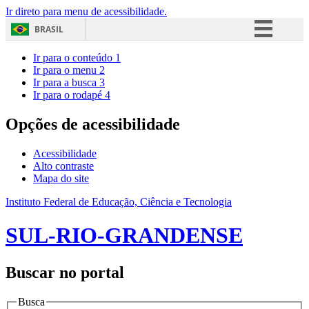
Ir direto para menu de acessibilidade.
BRASIL
Simplifique!
Ir para o conteúdo
1
Ir para o menu
2
Comunica BR
Ir para a busca
3
Ir para o rodapé
4
Participe
Acesso à informação
Opções de acessibilidade
Legislação
Acessibilidade
Canais
Alto contraste
Mapa do site
Instituto Federal de Educação, Ciência e Tecnologia
SUL-RIO-GRANDENSE
Buscar no portal
Busca