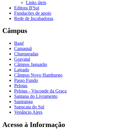
Links úteis
Editora IFSul
Fundações de apoio
Rede de Incubadoras
Câmpus
Bagé
Camaquã
Charqueadas
Gravataí
Câmpus Jaguarão
Lajeado
Câmpus Novo Hamburgo
Passo Fundo
Pelotas
Pelotas - Visconde da Graça
Santana do Livramento
Sapiranga
Sapucaia do Sul
Venâncio Aires
Acesso à Informação