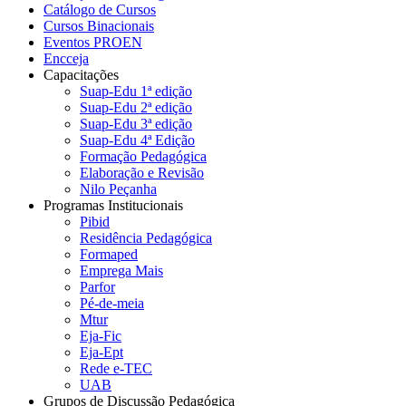
Catálogo de Cursos
Cursos Binacionais
Eventos PROEN
Encceja
Capacitações
Suap-Edu 1ª edição
Suap-Edu 2ª edição
Suap-Edu 3ª edição
Suap-Edu 4ª Edição
Formação Pedagógica
Elaboração e Revisão
Nilo Peçanha
Programas Institucionais
Pibid
Residência Pedagógica
Formaped
Emprega Mais
Parfor
Pé-de-meia
Mtur
Eja-Fic
Eja-Ept
Rede e-TEC
UAB
Grupos de Discussão Pedagógica