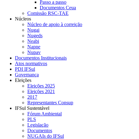
Passo a passo
Documentos Ceua
Comissão RSC-TAE
Núcleos
Núcleo de apoio à correição
Nugai
Nugeds
Neabi
Napne
Nupav
Documentos Institucionais
Atos normativos
PDI IFSul
Governança
Eleições
Eleições 2025
Eleições 2021
2017
Representantes Consup
IFSul Sustentável
Fórum Ambiental
PLS
Legislação
Documentos
NUGAIs do IFSul