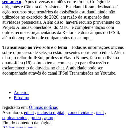
seu anexo
. Após diversas reuniões entre Proen, Colégio de
dirigentes e Câmara de Assistencia Estudantil foram destinados à
ação recursos orçamentários da assistência estudantil ainda não
utilizados no exercício de 2020, em razão da suspensão das
atividades presenciais. Além disso, haverá recurso proveniente do
Projeto Alunos Conectados, do MEC, e complementação com
outros recursos orçamentários da Reitoria e dos câmpus do IFSul,
além do empréstimo de equipamentos dos câmpus.
Transmissão ao vivo sobre o tema
- Todas as informações oficiais
sobre o processo de seleção estão presentes no referido edital. Além
disso, o reitor do IFSul, professor Flávio Nunes, fará uma live na
quarta-feira (16) sobre o tema, com espaço para discussão e
esclarecimento de dúvidas no chat. A atividade pode ser
acompanhada através do canal IFSul Transmissões no Youtube.
Anterior
Próximo
registrado em:
Últimas notícias
Assunto(s):
edital
,
inclusão digital
,
conectividade
,
ifsul
,
equipamentos
,
proen
,
apnp
Fim do conteúdo da página
Voltar para o topo