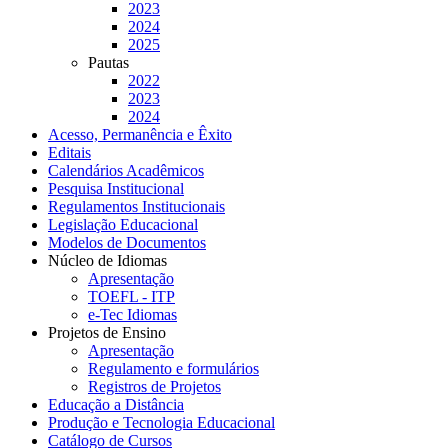
2023
2024
2025
Pautas
2022
2023
2024
Acesso, Permanência e Êxito
Editais
Calendários Acadêmicos
Pesquisa Institucional
Regulamentos Institucionais
Legislação Educacional
Modelos de Documentos
Núcleo de Idiomas
Apresentação
TOEFL - ITP
e-Tec Idiomas
Projetos de Ensino
Apresentação
Regulamento e formulários
Registros de Projetos
Educação a Distância
Produção e Tecnologia Educacional
Catálogo de Cursos