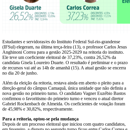
Estudantes e servidoras/es do Instituto Federal Sul-rio-grandense
(IFSul) elegeram, na última terça-feira (13), o professor Carlos Jesus
Anghinoni Correa para a gestão 2025-2029 na reitoria do instituto.
Ele teve um coeficiente eleitoral de 37,23%, contra 26,52% da
candidata Gisela Loureiro Duarte. O resultado é preliminar e o prazo
de recursos vai até as 14h de amanhã (15). A atual gestão se encerra
no dia 20 de junho.
Além da eleição da reitoria, restava ainda em aberto o pleito para a
direção-geral do câmpus Camaquã, única unidade que não definiu a
nova gestão no primeiro turno. O candidato Vagner Euzébio Bastos
confirmou o favoritismo do primeiro turno e venceu o atual diretor
Gabriel Rockenbach de Almeida. Os coeficientes de votação foram
de 45,98% e 30,82%, respectivamente.
Para a reitoria, optou-se pela mudança
Depois de um processo eleitoral que iniciou com quatro candidatos,
em fevereiro, a disputa no segundo turno ficou entre Carlos Correa e