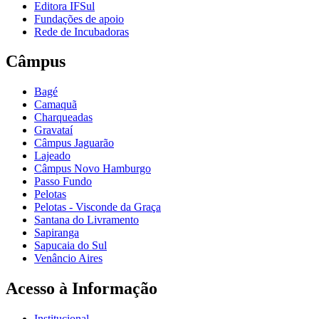
Editora IFSul
Fundações de apoio
Rede de Incubadoras
Câmpus
Bagé
Camaquã
Charqueadas
Gravataí
Câmpus Jaguarão
Lajeado
Câmpus Novo Hamburgo
Passo Fundo
Pelotas
Pelotas - Visconde da Graça
Santana do Livramento
Sapiranga
Sapucaia do Sul
Venâncio Aires
Acesso à Informação
Institucional