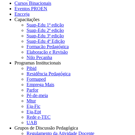
Cursos Binacionais
Eventos PROEN
Encceja
Capacitações
Suap-Edu 1ª edição
Suap-Edu 2ª edição
Suap-Edu 3ª edição
Suap-Edu 4ª Edição
Formação Pedagógica
Elaboração e Revisão
Nilo Peçanha
Programas Institucionais
Pibid
Residência Pedagógica
Formaped
Emprega Mais
Parfor
Pé-de-meia
Mtur
Eja-Fic
Eja-Ept
Rede e-TEC
UAB
Grupos de Discussão Pedagógica
Regulamento da Atividade Docente