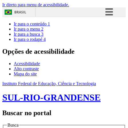
Ir direto para menu de acessibilidade.
BRASIL
Simplifique!
Ir para o conteúdo
1
Ir para o menu
2
Comunica BR
Ir para a busca
3
Ir para o rodapé
4
Participe
Acesso à informação
Opções de acessibilidade
Legislação
Acessibilidade
Canais
Alto contraste
Mapa do site
Instituto Federal de Educação, Ciência e Tecnologia
SUL-RIO-GRANDENSE
Buscar no portal
Busca