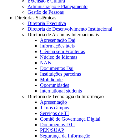
Extensão e Cultura
Administração e Planejamento
Gestão de Pessoas
Diretorias Sistêmicas
Diretoria Executiva
Diretoria de Desenvolvimento Institucional
Diretoria de Assuntos Internacionais
Apresentação Dai
Informações úteis
Ciência sem Fronteiras
Núcleo de Idiomas
NAIs
Documentos Dai
Instituições parceiras
Mobilidade
Oportunidades
International students
Diretoria de Tecnologia da Informação
Apresentação
TI nos câmpus
Serviços de TI
Comitê de Governança Digital
Documentos DTI
PEN/SUAP
Segurança da Informação