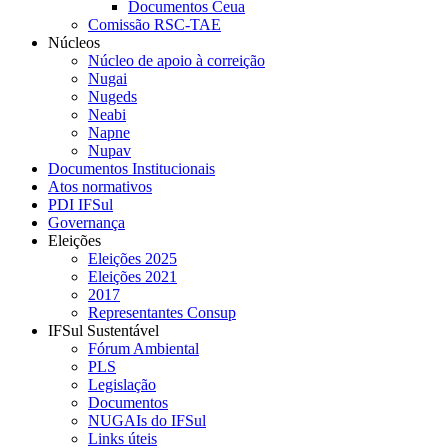
Documentos Ceua
Comissão RSC-TAE
Núcleos
Núcleo de apoio à correição
Nugai
Nugeds
Neabi
Napne
Nupav
Documentos Institucionais
Atos normativos
PDI IFSul
Governança
Eleições
Eleições 2025
Eleições 2021
2017
Representantes Consup
IFSul Sustentável
Fórum Ambiental
PLS
Legislação
Documentos
NUGAIs do IFSul
Links úteis