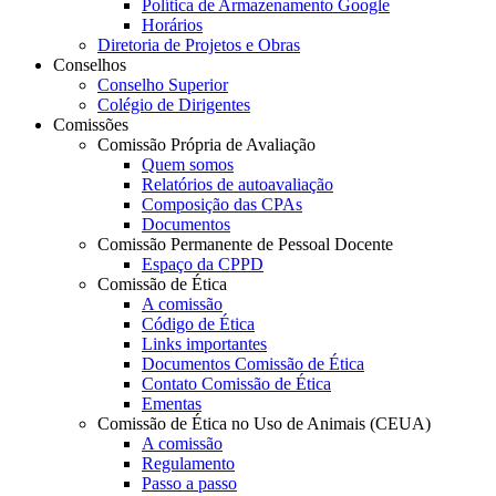
Política de Armazenamento Google
Horários
Diretoria de Projetos e Obras
Conselhos
Conselho Superior
Colégio de Dirigentes
Comissões
Comissão Própria de Avaliação
Quem somos
Relatórios de autoavaliação
Composição das CPAs
Documentos
Comissão Permanente de Pessoal Docente
Espaço da CPPD
Comissão de Ética
A comissão
Código de Ética
Links importantes
Documentos Comissão de Ética
Contato Comissão de Ética
Ementas
Comissão de Ética no Uso de Animais (CEUA)
A comissão
Regulamento
Passo a passo