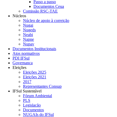
Passo a passo
Documentos Ceua
Comissão RSC-TAE
Núcleos
Núcleo de apoio à correição
Nugai
Nugeds
Neabi
Napne
Nupav
Documentos Institucionais
Atos normativos
PDI IFSul
Governança
Eleições
Eleições 2025
Eleições 2021
2017
Representantes Consup
IFSul Sustentável
Fórum Ambiental
PLS
Legislação
Documentos
NUGAIs do IFSul