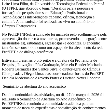
Leite Lima Filho, da Universidade Tecnológica Federal do Paraná
(UTFPR), que abordou o tema “Desafios para a pesquisa e
formação de pesquisadores em Educação Profissional e
Tecnológica: as inter-relações trabalho, ciência, tecnologia e
cultura”. A transmissão foi realizada ao vivo no auditório do
Câmpus Charqueadas.
No ProfEPT/IFSul, a atividade foi marcada pelo acolhimento e pela
apresentação do curso à nova turma, promovendo a integração entre
mestrandos(as), estudantes, egressos(as) e docentes. O encontro
também se consolidou como um espaço de fortalecimento da rede
ProfEPT e de diálogo acadêmico.
Estiveram presentes o pró-reitor e a diretora da Pró-reitoria de
Pesquisa, Inovação e Pós-Graduação, Marcelo Bender Machado e
Roberta Bermudes dos Santos Silva; o diretor-geral do Câmpus
Charqueadas, Diego Lima; e as coordenadoras locais do ProfEPT,
Daniela Medeiros de Azevedo Prates e Luciana Neves Loponte.
Seminário de abertura do ano acadêmico
Dando continuidade às atividades, no dia 27 de março de 2026 foi
realizado o Seminário de Abertura do Ano Acadêmico do
ProfEPT/IFSul, reunindo a comunidade acadêmica para um
momento de troca de experiências e socialização de conhecimentos