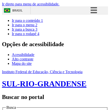
Ir direto para menu de acessibilidade.
BRASIL
Simplifique!
Ir para o conteúdo
1
Ir para o menu
2
Comunica BR
Ir para a busca
3
Ir para o rodapé
4
Participe
Acesso à informação
Opções de acessibilidade
Legislação
Acessibilidade
Canais
Alto contraste
Mapa do site
Instituto Federal de Educação, Ciência e Tecnologia
SUL-RIO-GRANDENSE
Buscar no portal
Busca