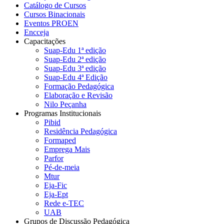
Catálogo de Cursos
Cursos Binacionais
Eventos PROEN
Encceja
Capacitações
Suap-Edu 1ª edição
Suap-Edu 2ª edição
Suap-Edu 3ª edição
Suap-Edu 4ª Edição
Formação Pedagógica
Elaboração e Revisão
Nilo Peçanha
Programas Institucionais
Pibid
Residência Pedagógica
Formaped
Emprega Mais
Parfor
Pé-de-meia
Mtur
Eja-Fic
Eja-Ept
Rede e-TEC
UAB
Grupos de Discussão Pedagógica