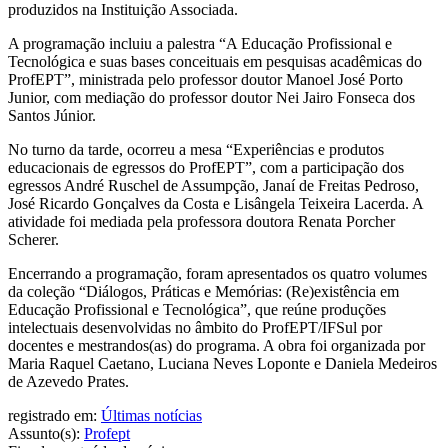
produzidos na Instituição Associada.
A programação incluiu a palestra “A Educação Profissional e
Tecnológica e suas bases conceituais em pesquisas acadêmicas do
ProfEPT”, ministrada pelo professor doutor Manoel José Porto
Junior, com mediação do professor doutor Nei Jairo Fonseca dos
Santos Júnior.
No turno da tarde, ocorreu a mesa “Experiências e produtos
educacionais de egressos do ProfEPT”, com a participação dos
egressos André Ruschel de Assumpção, Janaí de Freitas Pedroso,
José Ricardo Gonçalves da Costa e Lisângela Teixeira Lacerda. A
atividade foi mediada pela professora doutora Renata Porcher
Scherer.
Encerrando a programação, foram apresentados os quatro volumes
da coleção “Diálogos, Práticas e Memórias: (Re)existência em
Educação Profissional e Tecnológica”, que reúne produções
intelectuais desenvolvidas no âmbito do ProfEPT/IFSul por
docentes e mestrandos(as) do programa. A obra foi organizada por
Maria Raquel Caetano, Luciana Neves Loponte e Daniela Medeiros
de Azevedo Prates.
registrado em:
Últimas notícias
Assunto(s):
Profept