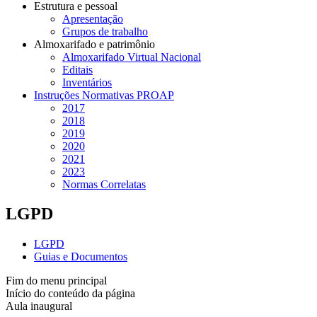
Estrutura e pessoal
Apresentação
Grupos de trabalho
Almoxarifado e patrimônio
Almoxarifado Virtual Nacional
Editais
Inventários
Instruções Normativas PROAP
2017
2018
2019
2020
2021
2023
Normas Correlatas
LGPD
LGPD
Guias e Documentos
Fim do menu principal
Início do conteúdo da página
Aula inaugural