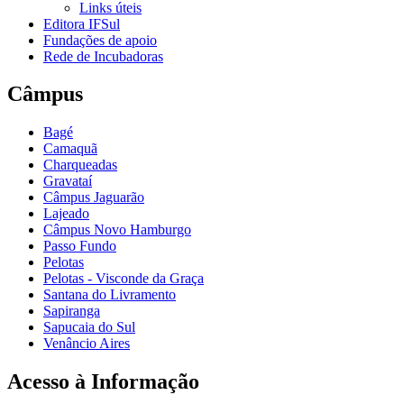
Links úteis
Editora IFSul
Fundações de apoio
Rede de Incubadoras
Câmpus
Bagé
Camaquã
Charqueadas
Gravataí
Câmpus Jaguarão
Lajeado
Câmpus Novo Hamburgo
Passo Fundo
Pelotas
Pelotas - Visconde da Graça
Santana do Livramento
Sapiranga
Sapucaia do Sul
Venâncio Aires
Acesso à Informação