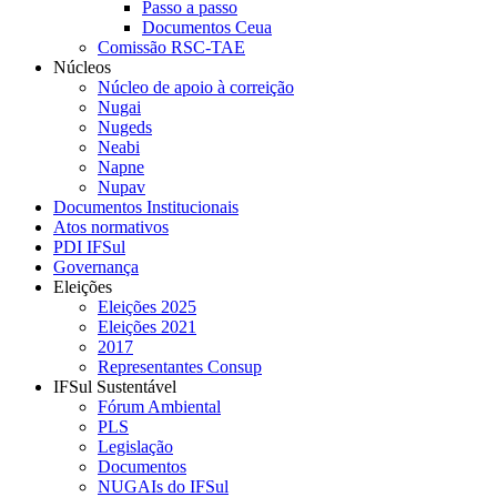
Passo a passo
Documentos Ceua
Comissão RSC-TAE
Núcleos
Núcleo de apoio à correição
Nugai
Nugeds
Neabi
Napne
Nupav
Documentos Institucionais
Atos normativos
PDI IFSul
Governança
Eleições
Eleições 2025
Eleições 2021
2017
Representantes Consup
IFSul Sustentável
Fórum Ambiental
PLS
Legislação
Documentos
NUGAIs do IFSul