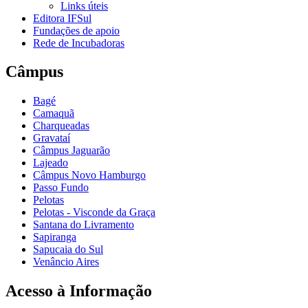
Links úteis
Editora IFSul
Fundações de apoio
Rede de Incubadoras
Câmpus
Bagé
Camaquã
Charqueadas
Gravataí
Câmpus Jaguarão
Lajeado
Câmpus Novo Hamburgo
Passo Fundo
Pelotas
Pelotas - Visconde da Graça
Santana do Livramento
Sapiranga
Sapucaia do Sul
Venâncio Aires
Acesso à Informação