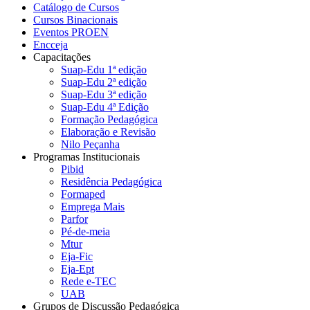
Catálogo de Cursos
Cursos Binacionais
Eventos PROEN
Encceja
Capacitações
Suap-Edu 1ª edição
Suap-Edu 2ª edição
Suap-Edu 3ª edição
Suap-Edu 4ª Edição
Formação Pedagógica
Elaboração e Revisão
Nilo Peçanha
Programas Institucionais
Pibid
Residência Pedagógica
Formaped
Emprega Mais
Parfor
Pé-de-meia
Mtur
Eja-Fic
Eja-Ept
Rede e-TEC
UAB
Grupos de Discussão Pedagógica