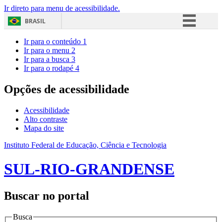
Ir direto para menu de acessibilidade.
BRASIL
Simplifique!
Ir para o conteúdo
1
Ir para o menu
2
Comunica BR
Ir para a busca
3
Ir para o rodapé
4
Participe
Acesso à informação
Opções de acessibilidade
Legislação
Acessibilidade
Canais
Alto contraste
Mapa do site
Instituto Federal de Educação, Ciência e Tecnologia
SUL-RIO-GRANDENSE
Buscar no portal
Busca