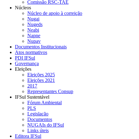
Comissão RSC-TAE
Núcleos
Núcleo de apoio à correição
Nugai
Nugeds
Neabi
Napne
Nupav
Documentos Institucionais
Atos normativos
PDI IFSul
Governança
Eleições
Eleições 2025
Eleições 2021
2017
Representantes Consup
IFSul Sustentável
Fórum Ambiental
PLS
Legislação
Documentos
NUGAIs do IFSul
Links úteis
Editora IFSul