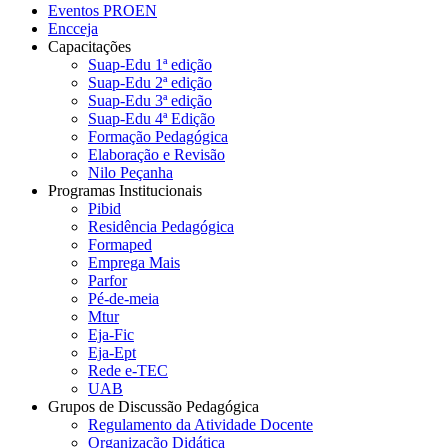
Eventos PROEN
Encceja
Capacitações
Suap-Edu 1ª edição
Suap-Edu 2ª edição
Suap-Edu 3ª edição
Suap-Edu 4ª Edição
Formação Pedagógica
Elaboração e Revisão
Nilo Peçanha
Programas Institucionais
Pibid
Residência Pedagógica
Formaped
Emprega Mais
Parfor
Pé-de-meia
Mtur
Eja-Fic
Eja-Ept
Rede e-TEC
UAB
Grupos de Discussão Pedagógica
Regulamento da Atividade Docente
Organização Didática