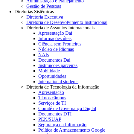
Administração e Planejamento
Gestão de Pessoas
Diretorias Sistêmicas
Diretoria Executiva
Diretoria de Desenvolvimento Institucional
Diretoria de Assuntos Internacionais
Apresentação Dai
Informações úteis
Ciência sem Fronteiras
Núcleo de Idiomas
NAIs
Documentos Dai
Instituições parceiras
Mobilidade
Oportunidades
International students
Diretoria de Tecnologia da Informação
Apresentação
TI nos câmpus
Serviços de TI
Comitê de Governança Digital
Documentos DTI
PEN/SUAP
Segurança da Informação
Política de Armazenamento Google