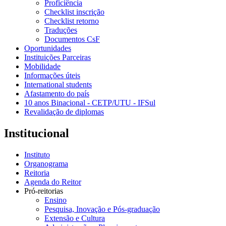
Proficiência
Checklist inscrição
Checklist retorno
Traduções
Documentos CsF
Oportunidades
Instituições Parceiras
Mobilidade
Informações úteis
International students
Afastamento do país
10 anos Binacional - CETP/UTU - IFSul
Revalidação de diplomas
Institucional
Instituto
Organograma
Reitoria
Agenda do Reitor
Pró-reitorias
Ensino
Pesquisa, Inovação e Pós-graduação
Extensão e Cultura