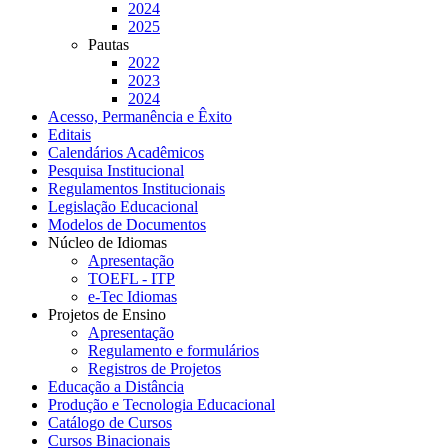
2024
2025
Pautas
2022
2023
2024
Acesso, Permanência e Êxito
Editais
Calendários Acadêmicos
Pesquisa Institucional
Regulamentos Institucionais
Legislação Educacional
Modelos de Documentos
Núcleo de Idiomas
Apresentação
TOEFL - ITP
e-Tec Idiomas
Projetos de Ensino
Apresentação
Regulamento e formulários
Registros de Projetos
Educação a Distância
Produção e Tecnologia Educacional
Catálogo de Cursos
Cursos Binacionais