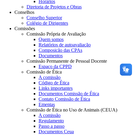
Horários
Diretoria de Projetos e Obras
Conselhos
Conselho Superior
Colégio de Dirigentes
Comissões
Comissão Própria de Avaliação
Quem somos
Relatórios de autoavaliação
Composição das CPAs
Documentos
Comissão Permanente de Pessoal Docente
Espaço da CPPD
Comissão de Ética
A comissão
Código de Ética
Links importantes
Documentos Comissão de Ética
Contato Comissão de Ética
Ementas
Comissão de Ética no Uso de Animais (CEUA)
A comissão
Regulamento
Passo a passo
Documentos Ceua