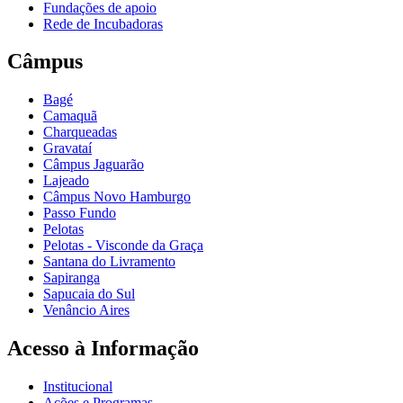
Fundações de apoio
Rede de Incubadoras
Câmpus
Bagé
Camaquã
Charqueadas
Gravataí
Câmpus Jaguarão
Lajeado
Câmpus Novo Hamburgo
Passo Fundo
Pelotas
Pelotas - Visconde da Graça
Santana do Livramento
Sapiranga
Sapucaia do Sul
Venâncio Aires
Acesso à Informação
Institucional
Ações e Programas