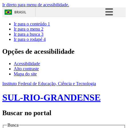
Ir direto para menu de acessibilidade.
BRASIL
Simplifique!
Ir para o conteúdo
1
Ir para o menu
2
Comunica BR
Ir para a busca
3
Ir para o rodapé
4
Participe
Acesso à informação
Opções de acessibilidade
Legislação
Acessibilidade
Canais
Alto contraste
Mapa do site
Instituto Federal de Educação, Ciência e Tecnologia
SUL-RIO-GRANDENSE
Buscar no portal
Busca