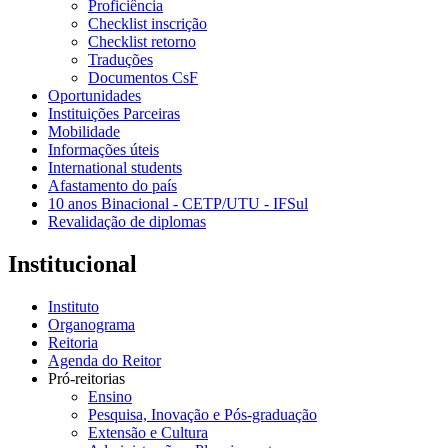
Proficiência
Checklist inscrição
Checklist retorno
Traduções
Documentos CsF
Oportunidades
Instituições Parceiras
Mobilidade
Informações úteis
International students
Afastamento do país
10 anos Binacional - CETP/UTU - IFSul
Revalidação de diplomas
Institucional
Instituto
Organograma
Reitoria
Agenda do Reitor
Pró-reitorias
Ensino
Pesquisa, Inovação e Pós-graduação
Extensão e Cultura