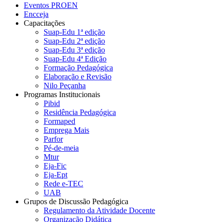
Eventos PROEN
Encceja
Capacitações
Suap-Edu 1ª edição
Suap-Edu 2ª edição
Suap-Edu 3ª edição
Suap-Edu 4ª Edição
Formação Pedagógica
Elaboração e Revisão
Nilo Peçanha
Programas Institucionais
Pibid
Residência Pedagógica
Formaped
Emprega Mais
Parfor
Pé-de-meia
Mtur
Eja-Fic
Eja-Ept
Rede e-TEC
UAB
Grupos de Discussão Pedagógica
Regulamento da Atividade Docente
Organização Didática