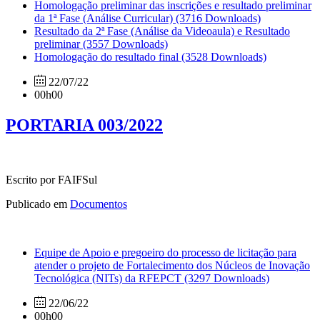
Homologação preliminar das inscrições e resultado preliminar
da 1ª Fase (Análise Curricular)
(3716 Downloads)
Resultado da 2ª Fase (Análise da Videoaula) e Resultado
preliminar
(3557 Downloads)
Homologação do resultado final
(3528 Downloads)
22/07/22
00h00
PORTARIA 003/2022
Escrito por FAIFSul
Publicado em
Documentos
Equipe de Apoio e pregoeiro do processo de licitação para
atender o projeto de Fortalecimento dos Núcleos de Inovação
Tecnológica (NITs) da RFEPCT
(3297 Downloads)
22/06/22
00h00