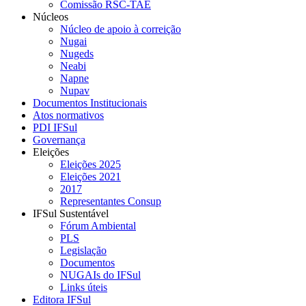
Comissão RSC-TAE
Núcleos
Núcleo de apoio à correição
Nugai
Nugeds
Neabi
Napne
Nupav
Documentos Institucionais
Atos normativos
PDI IFSul
Governança
Eleições
Eleições 2025
Eleições 2021
2017
Representantes Consup
IFSul Sustentável
Fórum Ambiental
PLS
Legislação
Documentos
NUGAIs do IFSul
Links úteis
Editora IFSul