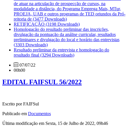
de atuar na articulação de prospecção de cursos, na
modalidade a distância, do Programa Emprega Mais, MTur,
PROEJA, UAB e outros programas de TED oriundos da Pró-
reitoria de
(3477 Downloads)
RETIFICAÇÃO
(3198 Downloads)
Homologação do resultado preliminar das inscrições,
divulgação da pontuação da análise curricular, resultados
preliminares e divulgação do local e horário das entrevistas
(3303 Downloads)
Resultado preliminar da entrevista e homologação do
resultado final
(3294 Downloads)
07/07/22
00h00
EDITAL FAIFSUL 56/2022
Escrito por FAIFSul
Publicado em
Documentos
Última modificação em Sexta, 15 de Julho de 2022, 09h46