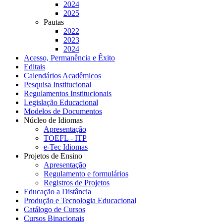
2024
2025
Pautas
2022
2023
2024
Acesso, Permanência e Êxito
Editais
Calendários Acadêmicos
Pesquisa Institucional
Regulamentos Institucionais
Legislação Educacional
Modelos de Documentos
Núcleo de Idiomas
Apresentação
TOEFL - ITP
e-Tec Idiomas
Projetos de Ensino
Apresentação
Regulamento e formulários
Registros de Projetos
Educação a Distância
Produção e Tecnologia Educacional
Catálogo de Cursos
Cursos Binacionais