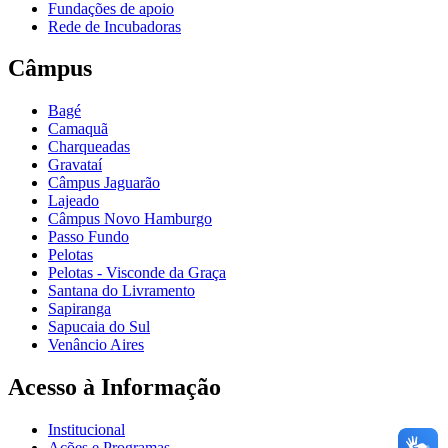
Fundações de apoio
Rede de Incubadoras
Câmpus
Bagé
Camaquã
Charqueadas
Gravataí
Câmpus Jaguarão
Lajeado
Câmpus Novo Hamburgo
Passo Fundo
Pelotas
Pelotas - Visconde da Graça
Santana do Livramento
Sapiranga
Sapucaia do Sul
Venâncio Aires
Acesso à Informação
Institucional
Ações e Programas