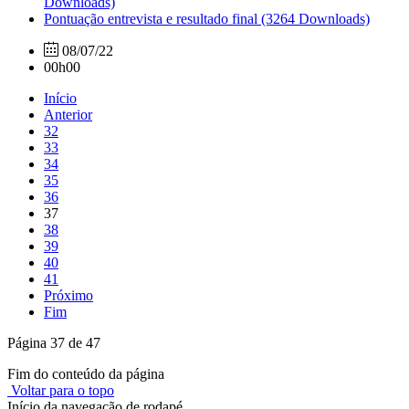
Downloads)
Pontuação entrevista e resultado final
(3264 Downloads)
08/07/22
00h00
Início
Anterior
32
33
34
35
36
37
38
39
40
41
Próximo
Fim
Página 37 de 47
Fim do conteúdo da página
Voltar para o topo
Início da navegação de rodapé