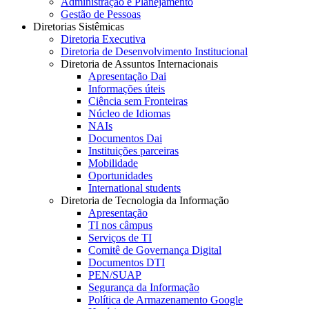
Administração e Planejamento
Gestão de Pessoas
Diretorias Sistêmicas
Diretoria Executiva
Diretoria de Desenvolvimento Institucional
Diretoria de Assuntos Internacionais
Apresentação Dai
Informações úteis
Ciência sem Fronteiras
Núcleo de Idiomas
NAIs
Documentos Dai
Instituições parceiras
Mobilidade
Oportunidades
International students
Diretoria de Tecnologia da Informação
Apresentação
TI nos câmpus
Serviços de TI
Comitê de Governança Digital
Documentos DTI
PEN/SUAP
Segurança da Informação
Política de Armazenamento Google