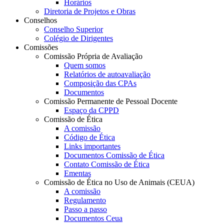
Horários
Diretoria de Projetos e Obras
Conselhos
Conselho Superior
Colégio de Dirigentes
Comissões
Comissão Própria de Avaliação
Quem somos
Relatórios de autoavaliação
Composição das CPAs
Documentos
Comissão Permanente de Pessoal Docente
Espaço da CPPD
Comissão de Ética
A comissão
Código de Ética
Links importantes
Documentos Comissão de Ética
Contato Comissão de Ética
Ementas
Comissão de Ética no Uso de Animais (CEUA)
A comissão
Regulamento
Passo a passo
Documentos Ceua