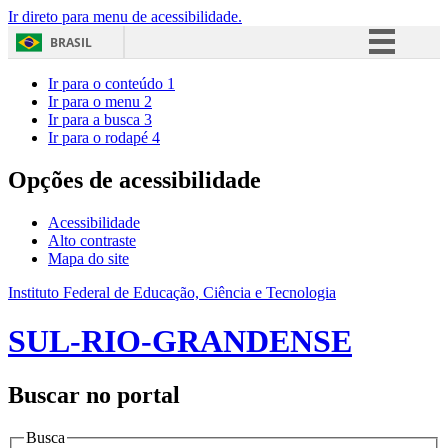
Ir direto para menu de acessibilidade.
BRASIL
Simplifique!
Ir para o conteúdo
1
Ir para o menu
2
Comunica BR
Ir para a busca
3
Ir para o rodapé
4
Participe
Acesso à informação
Opções de acessibilidade
Legislação
Acessibilidade
Canais
Alto contraste
Mapa do site
Instituto Federal de Educação, Ciência e Tecnologia
SUL-RIO-GRANDENSE
Buscar no portal
Busca