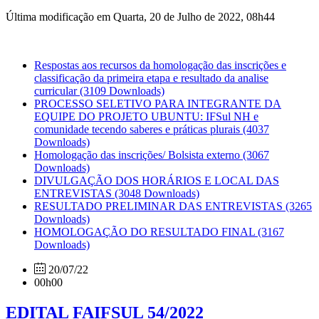
Última modificação em Quarta, 20 de Julho de 2022, 08h44
Respostas aos recursos da homologação das inscrições e
classificação da primeira etapa e resultado da analise
curricular
(3109 Downloads)
PROCESSO SELETIVO PARA INTEGRANTE DA
EQUIPE DO PROJETO UBUNTU: IFSul NH e
comunidade tecendo saberes e práticas plurais
(4037
Downloads)
Homologação das inscrições/ Bolsista externo
(3067
Downloads)
DIVULGAÇÃO DOS HORÁRIOS E LOCAL DAS
ENTREVISTAS
(3048 Downloads)
RESULTADO PRELIMINAR DAS ENTREVISTAS
(3265
Downloads)
HOMOLOGAÇÃO DO RESULTADO FINAL
(3167
Downloads)
20/07/22
00h00
EDITAL FAIFSUL 54/2022